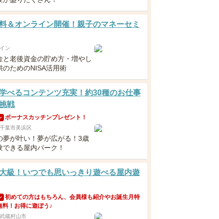
料＆オンライン開催！親子のマネーセミ
イン
金と老後資金の貯め方・増やし
のためのNISA活用術
学べるコンテンツ充実！約30種のお仕事
挑戦
ボーナスカッチンプレゼント！
ン
千葉市美浜区
の夢が叶い！夢が広がる！3歳
験できる屋内パーク！
大級！いつでも思いっきり遊べる屋内遊
初めての方はもちろん、会員様も紹介やお誕生月特
ン
無料！お得に遊ぼう♪
武蔵村山市