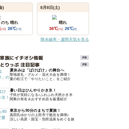
金)
8月8日(土)
 のち 晴れ
晴れ
℃
26℃
36℃
26℃
[+2]
[+3]
[+1]
[0]
降水確率・週間天気を見る
け家族にイチオシ情報
とりっぷ 注目記事
夏休みは「ばけばけ」の舞台へ
聖地巡礼・グルメ・花火大会を満喫！
夏の松江で「やりたいこと」をご紹介
暑い日はひんやりかき氷！
子供が笑顔になる♪ふわふわ天然かき氷
関東の有名＆おすすめ店を厳選紹介
東京から90分のまちで夏旅！
真田氏ゆかりの上田市で観光を満喫♪
涼しい高原・国宝・別所温泉をめぐる旅