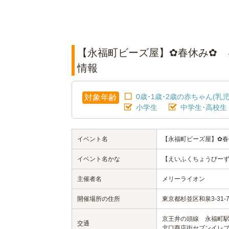
【永福町ビーズ屋】✿春休み✿ 
情報
0歳･1歳･2歳の赤ちゃん(乳児
対象年齢
小学生
中学生･高校生
イベント名
【永福町ビーズ屋】✿春
イベント名かな
【えいふくちょうびーず
主催者名
メリーライオン
開催場所の住所
東京都杉並区和泉3-31
京王井の頭線 永福町駅
交通
北口商店街セブンイレブ