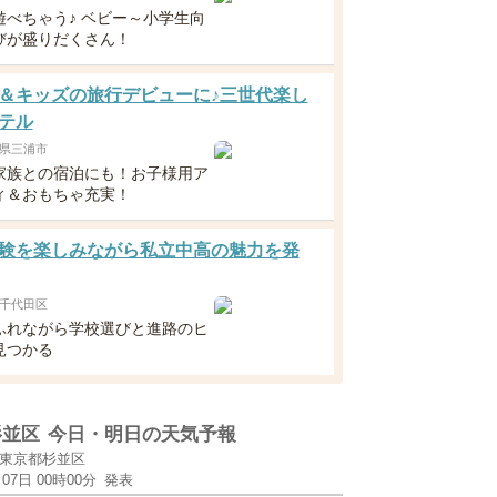
遊べちゃう♪ ベビー～小学生向
びが盛りだくさん！
＆キッズの旅行デビューに♪三世代楽し
テル
県三浦市
家族との宿泊にも！お子様用ア
ィ＆おもちゃ充実！
験を楽しみながら私立中高の魅力を発
千代田区
ふれながら学校選びと進路のヒ
見つかる
杉並区
今日・明日の天気予報
東京都杉並区
月07日 00時00分
発表