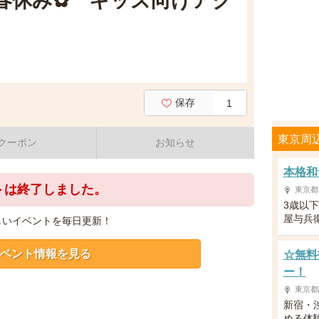
春休み✿ キッズ向けアク
保存
1
東京周
クーポン
お知らせ
本格和
トは終了しました。
東京都
3歳以
屋与兵
しいイベントを毎日更新！
ベント情報を見る
☆無料
ー！
東京都
新宿・
める体