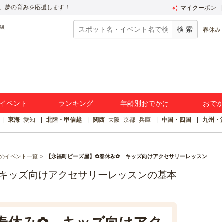
、夢の育みを応援します！
マイクーポン
春休み
イベント
ランキング
年齢別おでかけ
おで
東海
愛知
北陸・甲信越
関西
大阪
京都
兵庫
中国・四国
九州・
のイベント一覧
【永福町ビーズ屋】✿春休み✿ キッズ向けアクセサリーレッスン
キッズ向けアクセサリーレッスンの基本