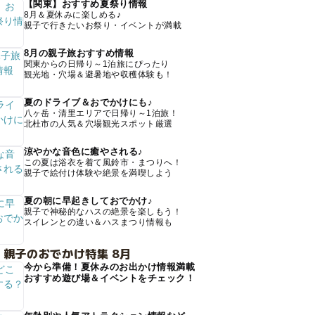
【関東】おすすめ夏祭り情報
8月＆夏休みに楽しめる♪
親子で行きたいお祭り・イベントが満載
8月の親子旅おすすめ情報
関東からの日帰り～1泊旅にぴったり
観光地・穴場＆避暑地や収穫体験も！
夏のドライブ＆おでかけにも♪
八ヶ岳・清里エリアで日帰り～1泊旅！
北杜市の人気＆穴場観光スポット厳選
涼やかな音色に癒やされる♪
この夏は浴衣を着て風鈴市・まつりへ！
親子で絵付け体験や絶景を満喫しよう
夏の朝に早起きしておでかけ♪
親子で神秘的なハスの絶景を楽しもう！
スイレンとの違い＆ハスまつり情報も
 親子のおでかけ特集 8月
今から準備！夏休みのお出かけ情報満載
おすすめ遊び場＆イベントをチェック！