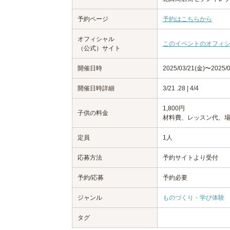
予約ページ
予約はこちらから
オフィシャル
このイベントのオフィ
（公式）サイト
開催日時
2025/03/21(金)〜2025/
開催日時詳細
3/21 .28 | 4/4
1,800円
子供の料金
材料費、レッスン代、
定員
1人
応募方法
予約サイトより受付
予約/応募
予約必要
ジャンル
ものづくり・学び体験
タグ