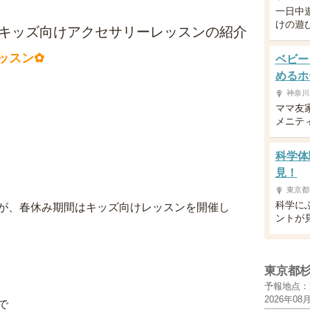
一日中
けの遊
キッズ向けアクセサリーレッスンの紹介
ッスン✿
ベビー
めるホ
神奈川
ママ友
メニテ
科学体
見！
東京都
科学に
が、春休み期間はキッズ向けレッスンを開催し
ントが
東京都
予報地点：
2026年08
で