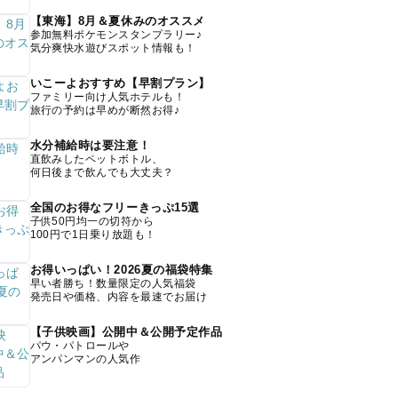
【東海】8月＆夏休みのオススメ
参加無料ポケモンスタンプラリー♪
気分爽快水遊びスポット情報も！
いこーよおすすめ【早割プラン】
ファミリー向け人気ホテルも！
旅行の予約は早めが断然お得♪
水分補給時は要注意！
直飲みしたペットボトル、
何日後まで飲んでも大丈夫？
全国のお得なフリーきっぷ15選
子供50円均一の切符から
100円で1日乗り放題も！
お得いっぱい！2026夏の福袋特集
早い者勝ち！数量限定の人気福袋
発売日や価格、内容を最速でお届け
【子供映画】公開中＆公開予定作品
パウ・パトロールや
アンパンマンの人気作