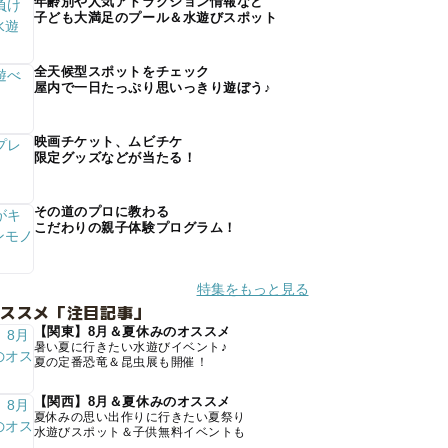
年齢別や人気アトラクション情報など
子ども大満足のプール＆水遊びスポット
全天候型スポットをチェック
屋内で一日たっぷり思いっきり遊ぼう♪
映画チケット、ムビチケ
限定グッズなどが当たる！
その道のプロに教わる
こだわりの親子体験プログラム！
特集をもっと見る
オススメ「注目記事」
【関東】8月＆夏休みのオススメ
暑い夏に行きたい水遊びイベント♪
夏の定番恐竜＆昆虫展も開催！
【関西】8月＆夏休みのオススメ
夏休みの思い出作りに行きたい夏祭り
水遊びスポット＆子供無料イベントも