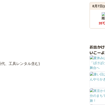
8月7日(
雨
35
お出か
いこーよ
所代、工具レンタル含む)