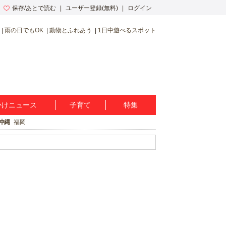
保存/あとで読む
ユーザー登録(無料)
ログイン
雨の日でもOK
動物とふれあう
1日中遊べるスポット
かけニュース
子育て
特集
沖縄
福岡