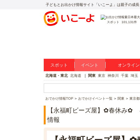
子どもとお出かけ情報サイト「いこーよ」は親子の成長
スポット
101,131件
スポット
イベント
オンライン
北海道・東北
北海道
関東
東京
神奈川
千葉
埼玉
おでかけ情報TOP
おでかけイベント一覧
関東
東京都
【永福町ビーズ屋】✿春休み✿ 
情報