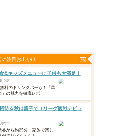
辺の注目お出かけ
食&キッズメニューに子供も大満足！
足立区
下無料のドリンクバーも！「華
衛」の魅力を徹底レポ
招待☆秋は親子でＪリーグ観戦デビュ
調布市
渋谷から約25分！家族で楽し
験が盛りだくさん！