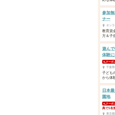
参加無
ナー
オンラ
教育資
方＆子供
遊んで
体験に
クーポ
千葉県
子ども
から体
日本最
園地
クーポ
典で1名
東京都