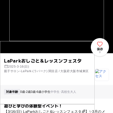
保存
0
LaParkおしごと&レッスンフェスタ
2025-3-16(日)
親子サロン-LaPark-(ラパーク) 関目店 / 大阪府大阪市城東区
対象年齢
0歳-2歳
3歳-6歳
小学生
中学生･高校生
大人
遊びと学びの体験型イベント！
【3/16(日) LaParkおしごと&レッスンフェスタ🌈】✨3月のメ