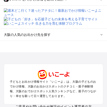
大阪の人気のお出かけ先を探す
大阪のエリアからプール子ども連れのお出かけスポット
を探す
堺・大阪南部（岸和田・関西空港・泉南）のプールお出かけ
高槻・吹田・豊中・茨木・箕面・枚方・伊丹空港のプールお出
かけ
梅田・キタ・淀屋橋・本町・福島のプールお出かけ
東大阪・八尾・寝屋川・守口・門真のプールお出かけ
子どもとお出かけ情報サイト「いこーよ」は、大阪の子どものお
大阪ベイエリア（USJ・南港）のプールお出かけ
でかけ情報、大阪のお出かけスポットのクチコミ・親子体験情
なんば・心斎橋・道頓堀・四ツ橋・ミナミのプールお出かけ
報、大阪のおでかけスポット人気ランキングなど、親子のつなが
天王寺・阿倍野・上本町・長居のプールお出かけ
り・幸せを願って日々運営しております。
大阪城・京橋・鶴見緑地のプールお出かけ
新大阪・江坂・十三のプールお出かけ
ご意見やお問い合わせ
施設やイベント運営者の方