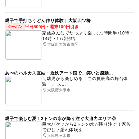
親子で手打ちうどん作り体験｜大阪四ツ橋
平日500円・週末100円引き
クーポン
家族みんなでたっぷり楽しむ1時間半♪10時・
14時・17時開始
大阪府大阪市西区
あべのハルカス直結・近鉄アート館で、笑いと感動...
＼幼児から楽しめる！この夏最高の舞台体
験！／ ス...
大阪府大阪市
親子で楽しむ夏！2トンの水が降り注ぐ大迫力エリア◎
巨大バケツから2トンの水が降り注ぐ！家族
でびしょ濡れ体験を！
兵庫県三木市