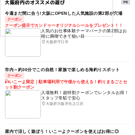
大阪府内のオススメの遊び
タグ
予約必要
最終応募締切 2025-3-16(日)
今週まだ間に合う!大阪にOPENした人気施設の第2部が穴場
プレゼント
体操
ダンス
クーポン
クーポン提示でカンドゥーオリジナルシールをプレゼント！！
応募方法
人気のお仕事体験テーマパークの第2部はお
得に満喫できて狙い目
このイベントの受付は終了しました。
大阪府守口市
予約ページ
予約はこちらから
市内～約30分でこの自然！家族で楽しめる海釣りスポット
クーポン
🎣いこーよ限定｜駐車場利用で午後から使える！釣りまるごとセ
ット割クーポン
入場無料！超特割クーポンでレンタルお得！
スタッフ常駐で安心
大阪府大阪市住之江区
屋内で涼しく遊ぼう！いこーよクーポンを使えばお得に◎