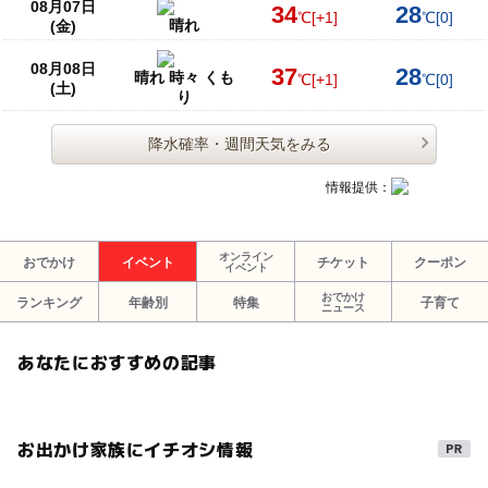
08月07日
34
28
℃
[+1]
℃
[0]
晴れ
(金)
08月08日
37
28
晴れ 時々 くも
℃
[+1]
℃
[0]
(土)
り
降水確率・週間天気をみる
情報提供：
オンライン
おでかけ
イベント
チケット
クーポン
イベント
おでかけ
ランキング
年齢別
特集
子育て
ニュース
あなたにおすすめの記事
お出かけ家族にイチオシ情報