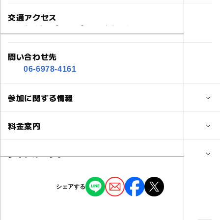
交通アクセス
京阪本線【関目駅】から徒歩８分
問い合わせ先
06-6978-4161
参加に関する情報
定員
料金案内
20人
子供の料金
ジャンル・タグ
対象年齢
500円
0歳･1歳･2歳の赤ちゃん(乳児･幼児)
ジャンル
シェアする
3歳･4歳･5歳･6歳(幼児)
小学生
スポーツ
ものづくり・学び体験
予約/応募