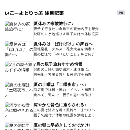
いこーよとりっぷ 注目記事
夏休みの家族旅行に♪
親子で行きたい倉敷市の観光名所を紹介
映画のロケ地巡り＆親子向けの体験充実
夏休みは「ばけばけ」の舞台へ
聖地巡礼・グルメ・花火大会を満喫！
夏の松江で「やりたいこと」をご紹介
7月の親子旅おすすめ情報
関西の日帰り旅や週末・連休旅に♪
観光地・穴場＆祭り＆外遊びを満喫
夏の土曜は「土曜夜市」へ♪
商店街で縁日・屋台・イベント満喫！
食べて、遊んで、親子の思い出作り
涼やかな音色に癒やされる♪
この夏は浴衣を着て風鈴市・まつりへ！
親子で絵付け体験や絶景を満喫しよう
夏の朝に早起きしておでかけ♪