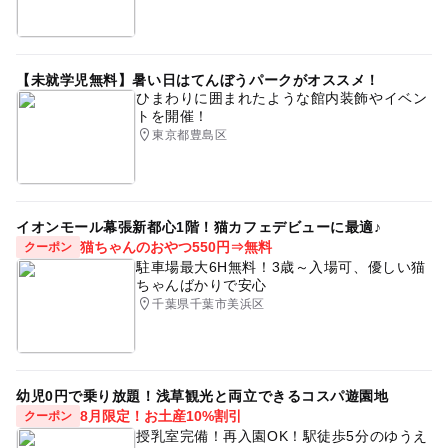
【未就学児無料】暑い日はてんぼうパークがオススメ！
ひまわりに囲まれたような館内装飾やイベン
トを開催！
東京都豊島区
イオンモール幕張新都心1階！猫カフェデビューに最適♪
猫ちゃんのおやつ550円⇒無料
クーポン
駐車場最大6H無料！3歳～入場可、優しい猫
ちゃんばかりで安心
千葉県千葉市美浜区
幼児0円で乗り放題！浅草観光と両立できるコスパ遊園地
8月限定！お土産10%割引
クーポン
授乳室完備！再入園OK！駅徒歩5分のゆうえ