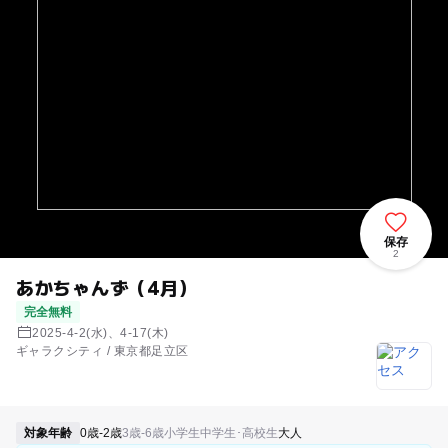
保存
2
あかちゃんず（4月）
完全無料
2025-4-2(水)、4-17(木)
ギャラクシティ / 東京都足立区
対象年齢
0歳-2歳
3歳-6歳
小学生
中学生･高校生
大人