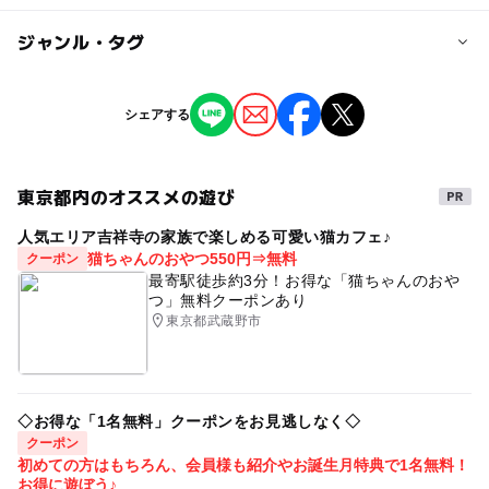
定員詳細
無料
15組（室内定員38名まで）
ジャンル・タグ
新型コロナウイルス感染予防のための取り組みとお客様へ
大人の料金詳細
のお願い【2023年10月3日（火）更新】
対象年齢
いつもギャラクシティをご利用いただき、誠にありがとう
無料
ジャンル
ございます。
シェアする
0歳･1歳･2歳の赤ちゃん(乳児･幼児)
大人
ものづくり・学び体験
ギャラクシティでは、足立区の新型コロナウイルス感染症
の感染拡大防止ガイドラインに則り、当面の間は以下のよ
予約/応募
うな感染予防の取り組みを行ってまいります。
東京都内のオススメの遊び
タグ
予約必要
皆様のご理解・ご協力をお願いいたします。
人気エリア吉祥寺の家族で楽しめる可愛い猫カフェ♪
子育ての情報
悩み
無料
あかちゃんず
猫ちゃんのおやつ550円⇒無料
クーポン
応募方法
■ご利用のお客様へのお願い
最寄駅徒歩約3分！お得な「猫ちゃんのおや
事前申込制
1.発熱している方、体調が優れない方はご利用を控えてく
つ」無料クーポンあり
※3月15日（土）より、ちびっこガーデンにて受付開始
ださい。来館前にご自宅での検温をお願いします。
東京都武蔵野市
2.入館時にサーマルカメラによる検温をお願いします。
3.手洗いや手指の消毒を行ってください。
◇お得な「1名無料」クーポンをお見逃しなく◇
■感染予防の取り組み
クーポン
初めての方はもちろん、会員様も紹介やお誕生月特典で1名無料！
1.館内の換気を定期的に行います。
お得に遊ぼう♪