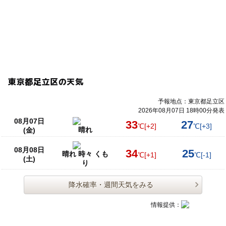
東京都足立区の天気
予報地点：東京都足立区
2026年08月07日 18時00分発表
08月07日
33
27
℃
[+2]
℃
[+3]
晴れ
(金)
08月08日
34
25
晴れ 時々 くも
℃
[+1]
℃
[-1]
(土)
り
降水確率・週間天気をみる
情報提供：