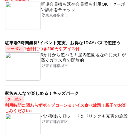
2.館内の接触頻度の高い部分の消毒を強化します。
新規会員様も既存会員様も利用OK！クーポ
3.ソーシャルディスタンス確保のため、待機列は一定の間
ン詳細をチェック
隔を空けてお並びください。
東京都多摩市
4.窓口では飛沫飛散防止のため防御シールドを設置しま
す。
5.全従業員の健康管理・衛生管理を徹底します。（検温・
手洗い・手指消毒・うがい・手袋着用（一部従業員））
駐車場7時間無料!イベント充実、お得な1DAYパスで遊ぼう
1会計につき200円引アイス付
クーポン
6か月から遊べる！屋内遊園地なのに天井が
高くガラス窓で開放的
東京都稲城市
家族みんなで楽しめる！キッズパーク
クーポン
利用時間に関わらずポップコーン＆アイス食べ放題！親子でお楽
しみください♪
パパ割あり◎フード＆ドリンクも充実の施設
東京都台東区