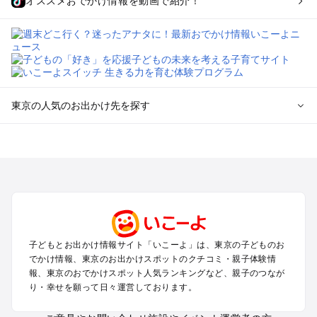
オススメおでかけ情報を動画で紹介！
東京の人気のお出かけ先を探す
東京のエリアからプール子ども連れのお出かけスポット
を探す
立川・国分寺・八王子・昭島・多摩のプールお出かけ
お台場・品川・新橋・汐留・豊洲のプールお出かけ
上野・浅草・錦糸町・両国のプールお出かけ
町田・相模原・愛川・上野原のプールお出かけ
渋谷・原宿・恵比寿・中目黒・自由が丘のプールお出かけ
子どもとお出かけ情報サイト「いこーよ」は、東京の子どものお
池袋・赤羽・王子・巣鴨・目白・石神井のプールお出かけ
でかけ情報、東京のお出かけスポットのクチコミ・親子体験情
新宿・高田馬場・代々木・千駄ヶ谷のプールお出かけ
報、東京のおでかけスポット人気ランキングなど、親子のつなが
銀座・丸の内・日本橋・有楽町・築地・月島のプールお出かけ
り・幸せを願って日々運営しております。
吉祥寺・三鷹・中野・高円寺・荻窪・阿佐谷のプールお出かけ