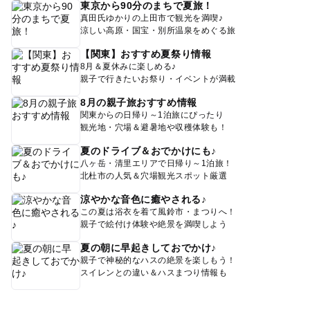
東京から90分のまちで夏旅！
真田氏ゆかりの上田市で観光を満喫♪
涼しい高原・国宝・別所温泉をめぐる旅
【関東】おすすめ夏祭り情報
8月＆夏休みに楽しめる♪
親子で行きたいお祭り・イベントが満載
8月の親子旅おすすめ情報
関東からの日帰り～1泊旅にぴったり
観光地・穴場＆避暑地や収穫体験も！
夏のドライブ＆おでかけにも♪
八ヶ岳・清里エリアで日帰り～1泊旅！
北杜市の人気＆穴場観光スポット厳選
涼やかな音色に癒やされる♪
この夏は浴衣を着て風鈴市・まつりへ！
親子で絵付け体験や絶景を満喫しよう
夏の朝に早起きしておでかけ♪
親子で神秘的なハスの絶景を楽しもう！
スイレンとの違い＆ハスまつり情報も