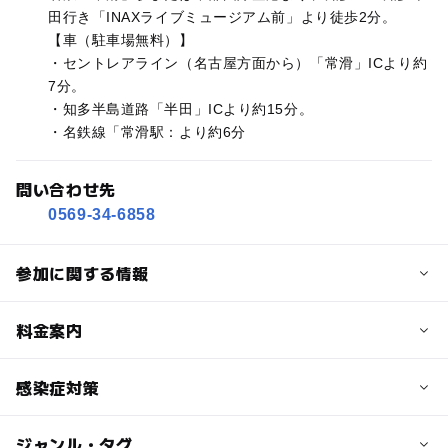
田行き「INAXライブミュージアム前」より徒歩2分。
【車（駐車場無料）】
・セントレアライン（名古屋方面から）「常滑」ICより約
7分。
・知多半島道路「半田」ICより約15分。
・名鉄線「常滑駅：より約6分
問い合わせ先
0569-34-6858
参加に関する情報
対象年齢
料金案内
小学生
中学生･高校生
大人
子供の料金
感染症対策
予約/応募
1,200円
予約必要
ジャンル・タグ
2023年3月13日より、​INAXライブミュージアム施設内で