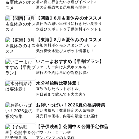
暑い夏に行きたい水遊びイベント♪
夏の定番恐竜＆昆虫展も開催！
【関西】8月＆夏休みのオススメ
夏休みの思い出作りに行きたい夏祭り
水遊びスポット＆子供無料イベントも
【東海】8月＆夏休みのオススメ
参加無料ポケモンスタンプラリー♪
気分爽快水遊びスポット情報も！
いこーよおすすめ【早割プラン】
ファミリー向け人気ホテルも！
旅行の予約は早めが断然お得♪
水分補給時は要注意！
直飲みしたペットボトル、
何日後まで飲んでも大丈夫？
お得いっぱい！2026夏の福袋特集
早い者勝ち！数量限定の人気福袋
発売日や価格、内容を最速でお届け
【子供映画】公開中＆公開予定作品
パウ・パトロールや
アンパンマンの人気作