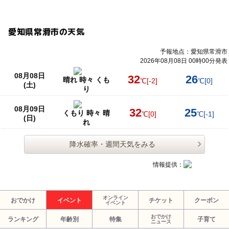
愛知県常滑市の天気
予報地点：愛知県常滑市
2026年08月08日 00時00分発表
08月08日
32
26
晴れ 時々 くも
℃
[-2]
℃
[0]
(土)
り
08月09日
32
25
くもり 時々 晴
℃
[0]
℃
[-1]
(日)
れ
降水確率・週間天気をみる
情報提供：
オンライン
おでかけ
イベント
チケット
クーポン
イベント
おでかけ
ランキング
年齢別
特集
子育て
ニュース