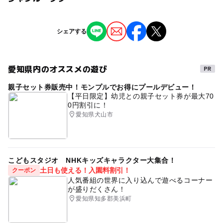
子供の料金詳細
のマスク着用、手指消毒については、お客様のご判断にお
注意・制限事項
任せいたします。​
1200円/個（税込）
ジャンル
また、従業員につきましても、感染対策を徹底した上で、
シェアする
・参加者全員で制作を進めますので、開始時刻に遅れない
季節のイベント
ものづくり・学び体験
マスク着用は個人の判断といたします。​
ようご注意ください
大人の料金
・制作に必要な道具類は当館で用意しています。特別に持
1,200円
マスク着用の考え方につきましては、厚生労働省のホーム
参いただくものはありません
愛知県内のオススメの遊び
タグ
ページをご確認ください。​
・別売りにてどろだんごの展示用台座200円（税込）～を
大人の料金詳細
親子セット券販売中！モンプルでお得にプールデビュー！
体験教室
屋内
常滑
知多
ものづくり
ご用意しています
【平日限定】幼児との親子セット券が最大70
1200円/個（税込）
なにとぞ、ご理解とご協力を賜りますようお願い申し上げ
・体験教室への参加には入館料は不要です。ただし、ライ
0円割引に！
駐車場無料
知多半島
雨の日OK
雨の日でもOK
ます。
ブミュージアム内の展示施設をご見学の場合、別途共通入
愛知県犬山市
アート
どろだんご
愛知
やきもの散歩道
館料が必要です
屋内施設
春休み
春休みおでかけ
春休みイベント
予約ページ
春休みワークショップ
GW
GWおでかけ
こどもスタジオ NHKキッズキャラクター大集合！
予約はこちらから
土日も使える！入園料割引！
クーポン
GWイベント
GW(ゴールデンウィーク)
人気番組の世界に入り込んで遊べるコーナー
が盛りだくさん！
愛知県知多郡美浜町