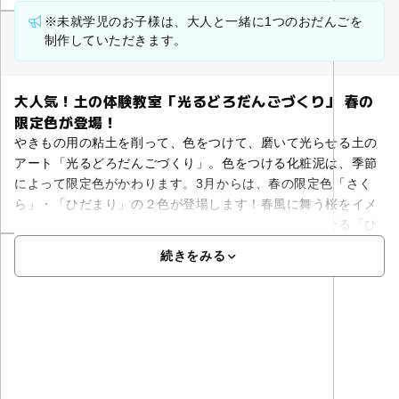
※未就学児のお子様は、大人と一緒に1つのおだんごを
制作していただきます。
大人気！土の体験教室「光るどろだんごづくり」 春の
限定色が登場！
やきもの用の粘土を削って、色をつけて、磨いて光らせる土の
アート「光るどろだんごづくり」。色をつける化粧泥は、季節
によって限定色がかわります。3月からは、春の限定色「さく
ら」・「ひだまり」の２色が登場します！春風に舞う桜をイメ
ージした「さくら色」春の陽だまりの暖かさを感じさせる「ひ
続きをみる