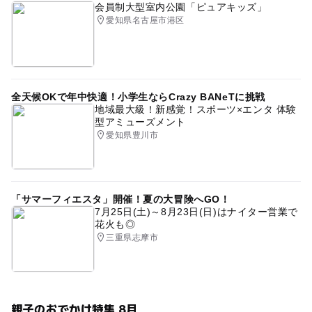
会員制大型室内公園「ピュアキッズ」
愛知県名古屋市港区
全天候OKで年中快適！小学生ならCrazy BANeTに挑戦
地域最大級！新感覚！スポーツ×エンタ 体験
型アミューズメント
愛知県豊川市
「サマーフィエスタ」開催！夏の大冒険へGO！
7月25日(土)～8月23日(日)はナイター営業で
花火も◎
三重県志摩市
親子のおでかけ特集 8月