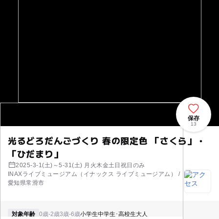
保存
13
光るどろだんごづくり 春の限定色 「さくら」・
「ひだまり」
2025-3-1(土)～5-31(土) 月火木金土日祝日のみ
INAXライブミュージアム（イナックス ライブミュージアム） /
愛知県常滑市
対象年齢
0歳-2歳
3歳-6歳
小学生
中学生･高校生
大人