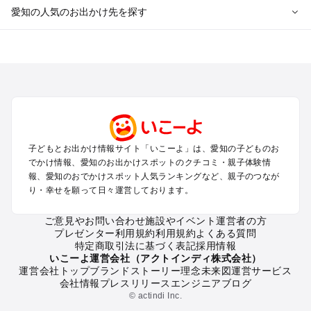
愛知の人気のお出かけ先を探す
愛知のエリアからプール子ども連れのお出かけスポット
を探す
岡崎・豊田・豊橋・三河湾のプールお出かけ
名古屋（名駅・栄・名古屋城・金山・千種）周辺のプールお出
かけ
犬山・一宮・小牧・瀬戸・各務原・尾張のプールお出かけ
知多半島（常滑・半田・南知多）のプールお出かけ
子どもとお出かけ情報サイト「いこーよ」は、愛知の子どものお
でかけ情報、愛知のお出かけスポットのクチコミ・親子体験情
愛知の定番お出かけスポット
報、愛知のおでかけスポット人気ランキングなど、親子のつなが
り・幸せを願って日々運営しております。
愛知の遊園地
愛知の動物園
ご意見やお問い合わせ
施設やイベント運営者の方
愛知のバーベキュー
プレゼンター利用規約
利用規約
よくある質問
愛知の釣り
特定商取引法に基づく表記
採用情報
愛知の牧場
いこーよ運営会社（アクトインディ株式会社）
運営会社トップ
ブランドストーリー
理念
未来図
運営サービス
愛知のプール
会社情報
プレスリリース
エンジニアブログ
愛知のアスレチック
© actindi Inc.
愛知の公園・総合公園