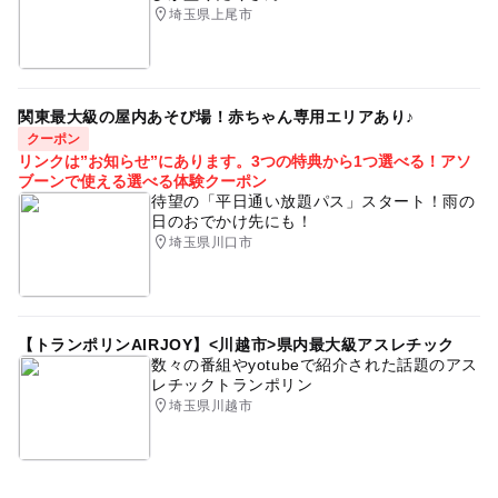
応募方法
埼玉県上尾市
このイベントの受付は終了しました。
予約ページ
関東最大級の屋内あそび場！赤ちゃん専用エリアあり♪
クーポン
予約はこちらから
リンクは”お知らせ”にあります。3つの特典から1つ選べる！アソ
ブーンで使える選べる体験クーポン
待望の「平日通い放題パス」スタート！雨の
日のおでかけ先にも！
埼玉県川口市
【トランポリンAIRJOY】<川越市>県内最大級アスレチック
数々の番組やyotubeで紹介された話題のアス
レチックトランポリン
埼玉県川越市