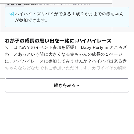
対象年齢
0歳-2歳
3歳-6歳
小学生
中学生･高校生
大人
ハイハイ・ズリバイができる１歳２か月までの赤ちゃん
が参加できます。
わが子の成長の思い出を一緒に♪ハイハイレース
＼ はじめてのイベント参加を応援♪ Baby Party in ところざ
わ ／あっという間に大きくなる赤ちゃんの成⾧の１ページ
に、ハイハイレースに参加してみませんか？ハイハイ出来る赤
ちゃんならどなたでもご参加いただけます。カワイイその瞬間
を一緒に楽しみましょう！レースは屋外での開
続きをみる