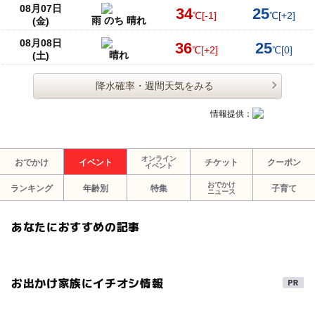
08月07日
34
25
℃
[-1]
℃
[+2]
雨 のち 晴れ
(金)
08月08日
36
25
℃
[+2]
℃
[0]
晴れ
(土)
降水確率・週間天気をみる
情報提供：
オンライン
おでかけ
イベント
チケット
クーポン
イベント
おでかけ
ランキング
年齢別
特集
子育て
ニュース
あなたにおすすめの記事
お出かけ家族にイチオシ情報