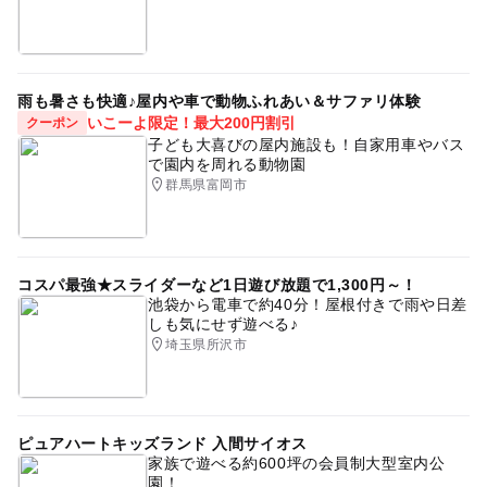
雨も暑さも快適♪屋内や車で動物ふれあい＆サファリ体験
いこーよ限定！最大200円割引
クーポン
子ども大喜びの屋内施設も！自家用車やバス
で園内を周れる動物園
群馬県富岡市
コスパ最強★スライダーなど1日遊び放題で1,300円～！
池袋から電車で約40分！屋根付きで雨や日差
しも気にせず遊べる♪
埼玉県所沢市
ピュアハートキッズランド 入間サイオス
家族で遊べる約600坪の会員制大型室内公
園！