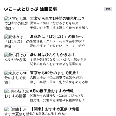
いこーよとりっぷ 注目記事
大宮から車で1時間の観光地は？
夏休みに気軽に行けるまちを紹介！
子供の心を育てる＆涼しく遊べる穴場も
夏休みは「ばけばけ」の舞台へ
聖地巡礼・グルメ・花火大会を満喫！
夏の松江で「やりたいこと」をご紹介
暑い日はひんやりかき氷！
子供が笑顔になる♪ふわふわ天然かき氷
関東の有名＆おすすめ店を厳選紹介
東京から90分のまちで夏旅！
真田氏ゆかりの上田市で観光を満喫♪
涼しい高原・国宝・別所温泉をめぐる旅
8月の親子旅おすすめ情報
関東からの日帰り～1泊旅にぴったり
観光地・穴場＆避暑地や収穫体験も！
【関東】おすすめ夏祭り情報
8月＆夏休みに楽しめる♪