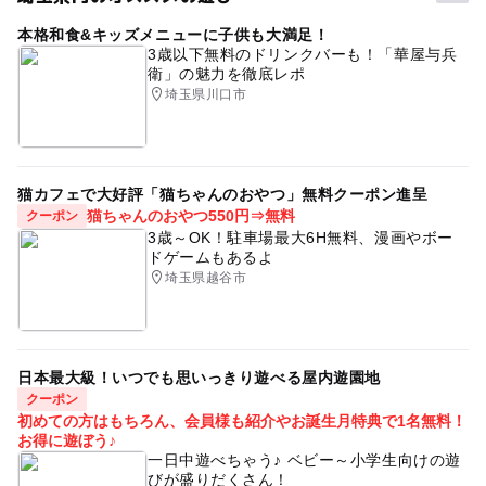
タグ
・ハイハイができる１歳２か月までの赤ちゃんが参加でき
ます。（お申込みできるのは、おひとり１会場１回まで。
本格和食&キッズメニューに子供も大満足！
ハイハイレース
参加無料
プレゼントあり
ほか会場と重複しての申し込みができません）
3歳以下無料のドリンクバーも！「華屋与兵
衛」の魅力を徹底レポ
無料イベント
ハイハイ
4月
GW
所沢市
・途中で歩行してしまった場合は、１位の対象にはなりま
埼玉県川口市
せん。
所沢
GW(ゴールデンウィーク)
・制限時間は２分間です。制限時間内にゴールできなかっ
た場合は保護者さまのお迎えをお願いいたします。
・お写真撮影・赤ちゃんの誘導など、レース中コースに入
猫カフェで大好評「猫ちゃんのおやつ」無料クーポン進呈
れるのは保護者さま２名までとさせていただきます。その
猫ちゃんのおやつ550円⇒無料
クーポン
他の方はパーテーションの外からご観覧ください。
3歳～OK！駐車場最大6H無料、漫画やボー
・ハイハイレースを行うマットの上は土足厳禁です。
ドゲームもあるよ
・赤ちゃん誘導用のおもちゃ・小物等のご使用OKです。
埼玉県越谷市
スタッフの判断により安全上ご使用いただけない場合もあ
ります。
・イベント開催中、ホームページやSNS等に掲載するお写
真の撮影を行います。またイベント終了後にレースタイム
日本最大級！いつでも思いっきり遊べる屋内遊園地
クーポン
などのお問い合わせにはお答えできかねますのでご了承く
初めての方はもちろん、会員様も紹介やお誕生月特典で1名無料！
ださい。
お得に遊ぼう♪
一日中遊べちゃう♪ ベビー～小学生向けの遊
びが盛りだくさん！