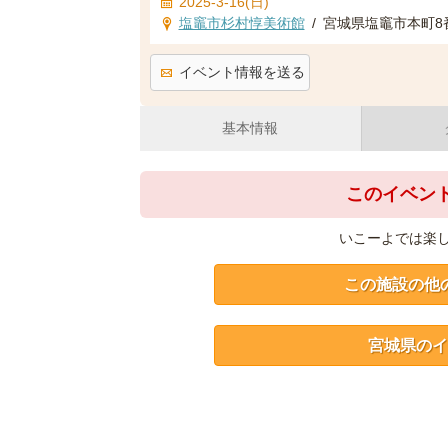
2025-3-16(日)
塩竈市杉村惇美術館
/
宮城県塩竈市本町8
イベント情報を送る
基本情報
このイベン
いこーよでは楽
この施設の他
宮城県のイ