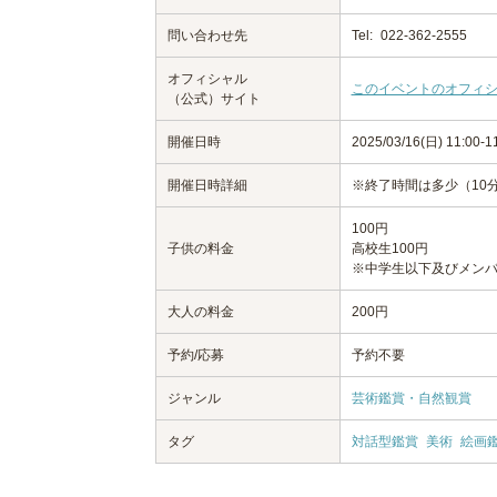
問い合わせ先
Tel:
022-362-2555
オフィシャル
このイベントのオフィ
（公式）サイト
開催日時
2025/03/16(日) 11:00-1
開催日時詳細
※終了時間は多少（10
100円
子供の料金
高校生100円
※中学生以下及びメン
大人の料金
200円
予約/応募
予約不要
ジャンル
芸術鑑賞・自然観賞
タグ
対話型鑑賞
美術
絵画