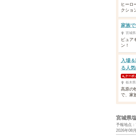
ヒーロ
クショ
家族で
宮城県
ピュア
ン！
入場＆
る人気
クーポ
栃木県
高原の
で、家
宮城県
予報地点：
2026年08