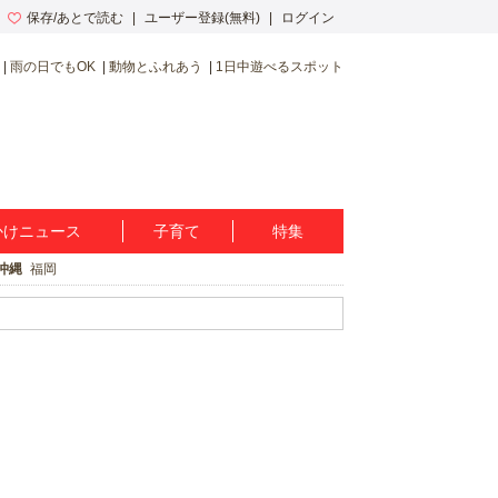
保存/あとで読む
ユーザー登録(無料)
ログイン
雨の日でもOK
動物とふれあう
1日中遊べるスポット
かけニュース
子育て
特集
沖縄
福岡