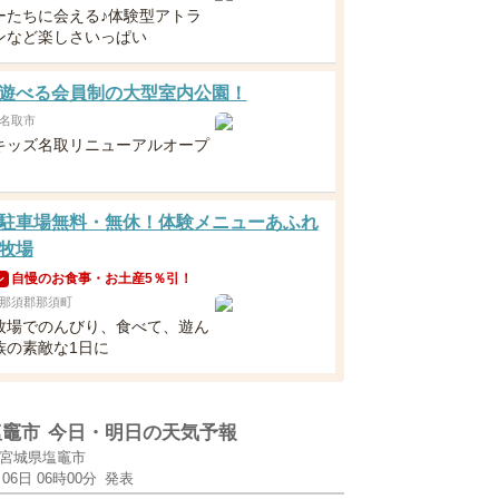
ーたちに会える♪体験型アトラ
ンなど楽しさいっぱい
遊べる会員制の大型室内公園！
名取市
キッズ名取リニューアルオープ
駐車場無料・無休！体験メニューあふれ
牧場
自慢のお食事・お土産5％引！
ン
那須郡那須町
牧場でのんびり、食べて、遊ん
族の素敵な1日に
塩竈市
今日・明日の天気予報
宮城県塩竈市
月06日 06時00分
発表