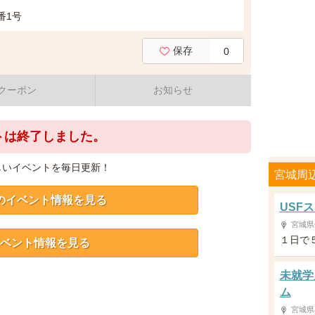
番1号
保存
0
クーポン
お知らせ
トは終了しました。
しいイベントを毎日更新！
宮城周
のイベント情報を見る
USFス
宮城県
１日で
ベント情報を見る
未就学
ム
宮城県