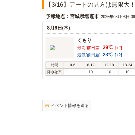
【3/16】アートの見方は無限
予報地点：宮城県塩竈市
2026年08月06日 
8月6日(木)
くもり
29℃
最高[前日差]
[+2]
23℃
最低[前日差]
[+2]
時間
0-6
6-12
12-18
18-24
降水確率
---
10
10
10
イベント情報を送る