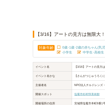
【3/16】アートの見方は無限大
0歳･1歳･2歳の赤ちゃん(乳児
対象年齢
小学生
中学生･高校生
イベント名
【3/16】アートの見方
イベント名かな
【さんがつじゅうろく
主催者名
NPO法人チルドレンズ
開催スポット
塩竈市杉村惇美術館
開催場所の住所
宮城県塩竈市本町8番1