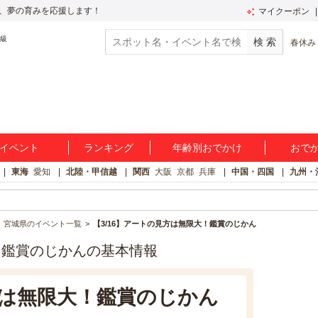
、夢の育みを応援します！
マイクーポン
春休み
イベント
ランキング
年齢別おでかけ
おで
東海
愛知
北陸・甲信越
関西
大阪
京都
兵庫
中国・四国
九州・
宮城県のイベント一覧
【3/16】アートの見方は無限大！鑑賞のじかん
！鑑賞のじかんの基本情報
方は無限大！鑑賞のじかん