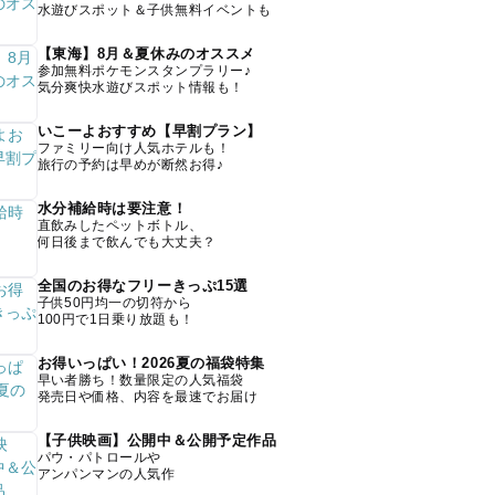
水遊びスポット＆子供無料イベントも
【東海】8月＆夏休みのオススメ
参加無料ポケモンスタンプラリー♪
気分爽快水遊びスポット情報も！
いこーよおすすめ【早割プラン】
ファミリー向け人気ホテルも！
旅行の予約は早めが断然お得♪
水分補給時は要注意！
直飲みしたペットボトル、
何日後まで飲んでも大丈夫？
全国のお得なフリーきっぷ15選
子供50円均一の切符から
100円で1日乗り放題も！
お得いっぱい！2026夏の福袋特集
早い者勝ち！数量限定の人気福袋
発売日や価格、内容を最速でお届け
【子供映画】公開中＆公開予定作品
パウ・パトロールや
アンパンマンの人気作