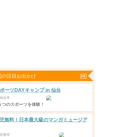
辺の注目お出かけ
ポーツDAYキャンプ in 仙台
仙台市
５つのスポーツを体験！
児無料！日本最大級のマンガミュージア
石巻市