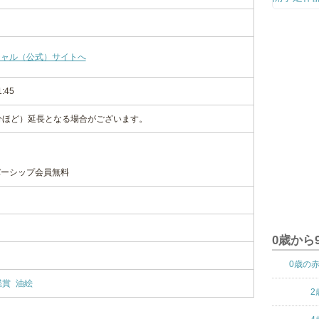
シャル（公式）サイトへ
1:45
分ほど）延長となる場合がございます。
バーシップ会員無料
0歳から
0歳の
鑑賞
油絵
2