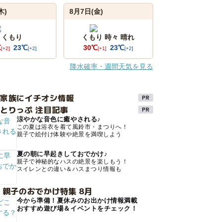
木)
8月7日(金)
くもり
くもり 時々 晴れ
℃
23℃
30℃
23℃
[+2]
[+2]
[+1]
[+2]
降水確率・週間天気を見る
け家族にイチオシ情報
とりっぷ 注目記事
涼やかな音色に癒やされる♪
この夏は浴衣を着て風鈴市・まつりへ！
親子で絵付け体験や絶景を満喫しよう
夏の朝に早起きしておでかけ♪
親子で神秘的なハスの絶景を楽しもう！
スイレンとの違い＆ハスまつり情報も
 親子のおでかけ特集 8月
今から準備！夏休みのお出かけ情報満載
おすすめ遊び場＆イベントをチェック！