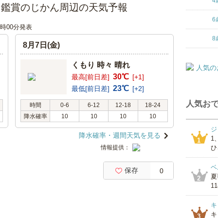
4
大！鑑賞のじかん周辺の天気予報
6
06時00分発表
8
8月7日(金)
くもり 時々 晴れ
30℃
最高[前日差]
[+1]
23℃
最低[前日差]
[+2]
人気おで
時間
0-6
6-12
12-18
18-24
降水確率
10
10
10
10
ジ
降水確率・週間天気を見る
1
1
情報提供：
ひ
ベ
保存
0
夏
2
1
キ
キ
3