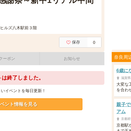
感謝祭～新中1リアル中間
トヒルズ八木駅前３階
保存
0
奈良周
クーポン
お知らせ
6歳に
トは終了しました。
滋賀県
大変な
を合わ
しいイベントを毎日更新！
ベント情報を見る
親子で
アム
京都府
京都駅
まで五