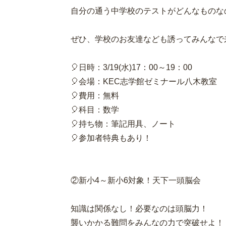
自分の通う中学校のテストがどんなものな
ぜひ、学校のお友達なども誘ってみんなで
🎈日時：3/19(水)17：00～19：00
🎈会場：KEC志学館ゼミナール八木教室
🎈費用：無料
🎈科目：数学
🎈持ち物：筆記用具、ノート
🎈参加者特典もあり！
②新小4～新小6対象！天下一頭脳会
知識は関係なし！必要なのは頭脳力！
襲いかかる難問をみんなの力で突破せよ！