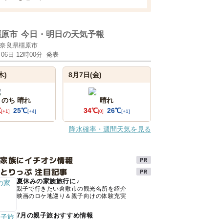
橿原市
今日・明日の天気予報
奈良県橿原市
月06日 12時00分
発表
木)
8月7日(金)
 のち 晴れ
晴れ
℃
25℃
34℃
26℃
[+1]
[+4]
[0]
[+1]
降水確率・週間天気を見る
け家族にイチオシ情報
とりっぷ 注目記事
夏休みの家族旅行に♪
親子で行きたい倉敷市の観光名所を紹介
映画のロケ地巡り＆親子向けの体験充実
7月の親子旅おすすめ情報