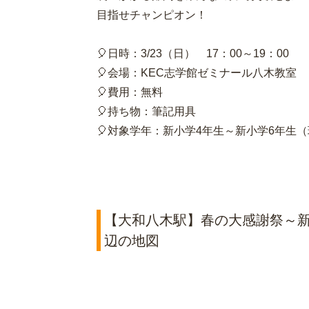
目指せチャンピオン！
🎈日時：3/23（日） 17：00～19：00
🎈会場：KEC志学館ゼミナール八木教室
🎈費用：無料
🎈持ち物：筆記用具
🎈対象学年：新小学4年生～新小学6年生
【大和八木駅】春の大感謝祭～新
辺の地図