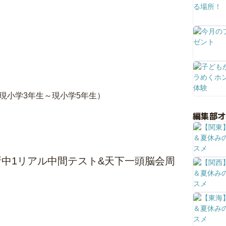
（現小学3年生～現小学5年生）
編集部
中1リアル中間テスト&天下一頭脳会周