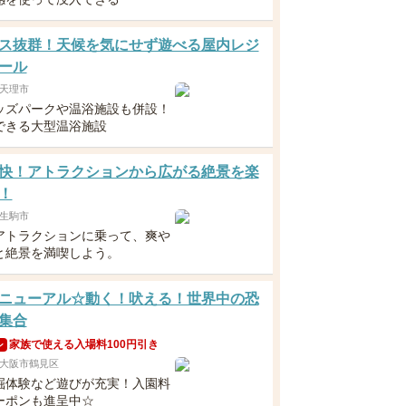
ス抜群！天候を気にせず遊べる屋内レジ
ール
天理市
ッズパークや温浴施設も併設！
できる大型温浴施設
快！アトラクションから広がる絶景を楽
！
生駒市
アトラクションに乗って、爽や
と絶景を満喫しよう。
ニューアル☆動く！吠える！世界中の恐
集合
家族で使える入場料100円引き
ン
大阪市鶴見区
掘体験など遊びが充実！入園料
ーポンも進呈中☆