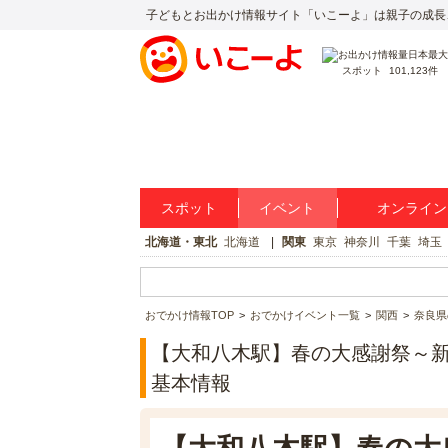
子どもとお出かけ情報サイト「いこーよ」は親子の成長
スポット
101,123件
スポット
イベント
オンライン
北海道・東北
北海道
関東
東京
神奈川
千葉
埼玉
おでかけ情報TOP
おでかけイベント一覧
関西
奈良県
【大和八木駅】春の大感謝祭～新
基本情報