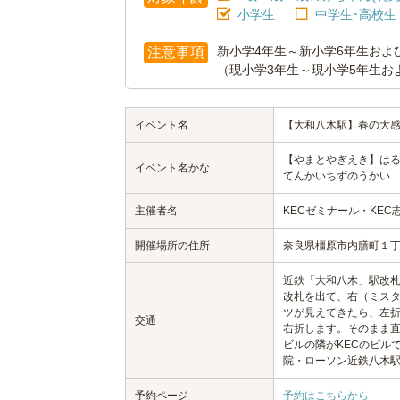
小学生
中学生･高校生
新小学4年生～新小学6年生およ
注意事項
（現小学3年生～現小学5年生お
イベント名
【大和八木駅】春の大感
【やまとやぎえき】はる
イベント名かな
てんかいちずのうかい
主催者名
KECゼミナール・KEC
開催場所の住所
奈良県橿原市内膳町１丁
近鉄「大和八木」駅改札
改札を出て、右（ミス
ツが見えてきたら、左
交通
右折します。そのまま
ビルの隣がKECのビル
院・ローソン近鉄八木
予約ページ
予約はこちらから