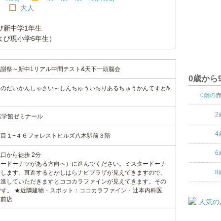
大人
び新中学1年生
よび現小学6年生）
謝祭～新中1リアル中間テスト&天下一頭脳会
0歳から
のだいかんしゃさい～しんちゅういちりあるちゅうかんてすと&
0歳の
2
志学館ゼミナール
4
目１−４６フォレストヒルズ八木駅前３階
6
口から徒歩 2分
タードーナツがある方向へ）に進んでください。ミスタードーナ
8
折します。直進するとかしはらナビプラザが見えてきますので、
直進していただきますとココカラファインが見えてきます。その
です。 ★近隣建物・スポット：ココカラファイン・辻本内科医
駅前店