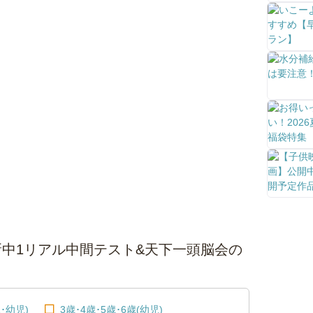
中1リアル中間テスト&天下一頭脳会の
･幼児)
3歳･4歳･5歳･6歳(幼児)