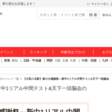
、夢の育みを応援します！
マイクーポン
春休み
イベント
ランキング
年齢別おでかけ
おで
東海
愛知
北陸・甲信越
関西
大阪
京都
兵庫
中国・四国
九州・
のイベント一覧
【大和八木駅】春の大感謝祭～新中1リアル中間テスト&天下一頭脳会
中1リアル中間テスト&天下一頭脳会の