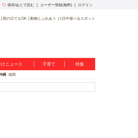
保存/あとで読む
ユーザー登録(無料)
ログイン
雨の日でもOK
動物とふれあう
1日中遊べるスポット
かけニュース
子育て
特集
沖縄
福岡