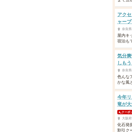
アクセ
ャープ
奈良県
屋内キ
宿泊も
気分爽
しもう
奈良県
色んな
かな風
今年リ
竜が大
クーポ
大阪府
化石発
割引ク