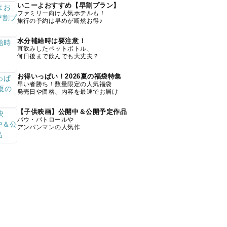
いこーよおすすめ【早割プラン】
ファミリー向け人気ホテルも！
旅行の予約は早めが断然お得♪
水分補給時は要注意！
直飲みしたペットボトル、
何日後まで飲んでも大丈夫？
お得いっぱい！2026夏の福袋特集
早い者勝ち！数量限定の人気福袋
発売日や価格、内容を最速でお届け
【子供映画】公開中＆公開予定作品
パウ・パトロールや
アンパンマンの人気作