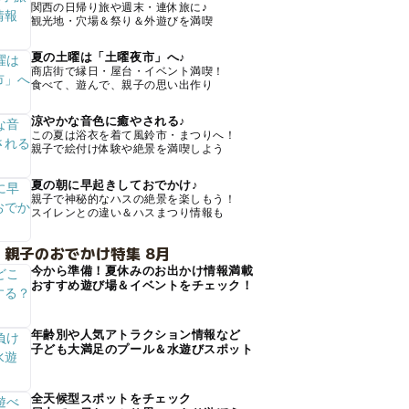
関西の日帰り旅や週末・連休旅に♪
観光地・穴場＆祭り＆外遊びを満喫
夏の土曜は「土曜夜市」へ♪
商店街で縁日・屋台・イベント満喫！
食べて、遊んで、親子の思い出作り
涼やかな音色に癒やされる♪
この夏は浴衣を着て風鈴市・まつりへ！
親子で絵付け体験や絶景を満喫しよう
夏の朝に早起きしておでかけ♪
親子で神秘的なハスの絶景を楽しもう！
スイレンとの違い＆ハスまつり情報も
 親子のおでかけ特集 8月
今から準備！夏休みのお出かけ情報満載
おすすめ遊び場＆イベントをチェック！
年齢別や人気アトラクション情報など
子ども大満足のプール＆水遊びスポット
全天候型スポットをチェック