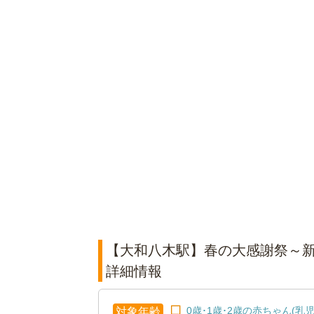
【大和八木駅】春の大感謝祭～新
詳細情報
0歳･1歳･2歳の赤ちゃん(乳児
対象年齢