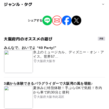
対象年齢
ジャンル・タグ
小学生
ジャンル
シェアする
予約/応募
ものづくり・学び体験
ミニイベント
予約必要
最終応募締切 2025-4-4(金)
大阪府内のオススメの遊び
タグ
応募方法
みんなで、おいでよ “40 Party!”
駅近く
大阪府
大阪市
小学生向け
図形
氷上のミュージカル、ディズニー・オン・ア
イス。世界57...
体験
学習イベント
#無料
このイベントの受付は終了しました。
大阪府大阪市
予約ページ
予約はこちらから
3歳から体験できるパラグライダーで大阪湾の風を堪能♪
夏休みに特別体験！手ぶらOKで気軽！市内
から車で約30分と便利
大阪府大阪市此花区