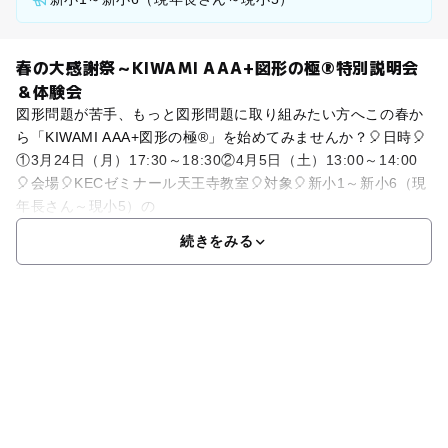
春の大感謝祭～KIWAMI AAA+図形の極®特別説明会
＆体験会
図形問題が苦手、もっと図形問題に取り組みたい方へこの春か
ら「KIWAMI AAA+図形の極®」を始めてみませんか？🎈日時🎈
①3月24日（月）17:30～18:30②4月5日（土）13:00～14:00
🎈会場🎈KECゼミナール天王寺教室🎈対象🎈新小1～新小6（現
年長さん～現小5）の
続きをみる