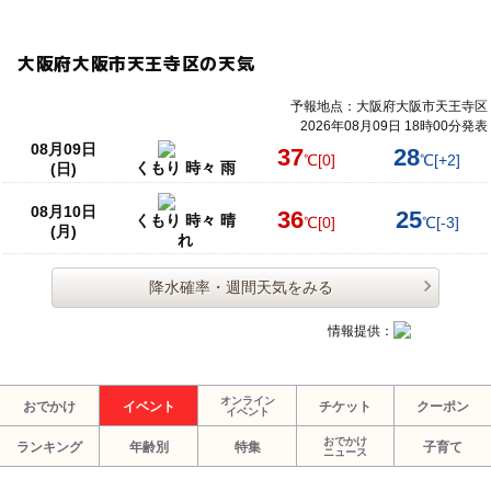
大阪府大阪市天王寺区の天気
予報地点：大阪府大阪市天王寺区
2026年08月09日 18時00分発表
08月09日
37
28
℃
[0]
℃
[+2]
くもり 時々 雨
(日)
08月10日
36
25
くもり 時々 晴
℃
[0]
℃
[-3]
(月)
れ
降水確率・週間天気をみる
情報提供：
オンライン
おでかけ
イベント
チケット
クーポン
イベント
おでかけ
ランキング
年齢別
特集
子育て
ニュース