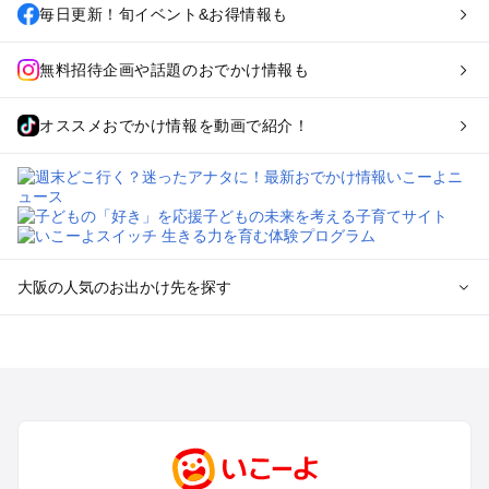
毎日更新！旬イベント&お得情報も
無料招待企画や話題のおでかけ情報も
オススメおでかけ情報を動画で紹介！
大阪の人気のお出かけ先を探す
大阪のエリアからプール子ども連れのお出かけスポット
を探す
堺・大阪南部（岸和田・関西空港・泉南）のプールお出かけ
高槻・吹田・豊中・茨木・箕面・枚方・伊丹空港のプールお出
かけ
梅田・キタ・淀屋橋・本町・福島のプールお出かけ
東大阪・八尾・寝屋川・守口・門真のプールお出かけ