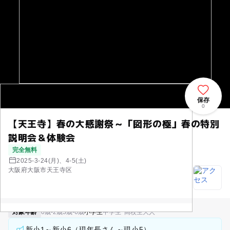
保存
0
【天王寺】春の大感謝祭～「図形の極」春の特別
説明会＆体験会
完全無料
2025-3-24(月)、4-5(土)
大阪府大阪市天王寺区
対象年齢
0歳-2歳
3歳-6歳
小学生
中学生･高校生
大人
新小1～新小6（現年長さん～現小5）