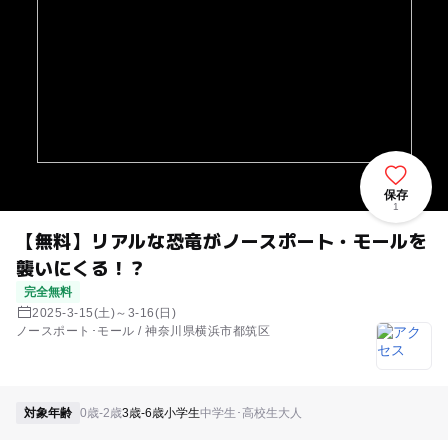
保存
1
【無料】リアルな恐竜がノースポート・モールを
襲いにくる！？
完全無料
2025-3-15(土)～3-16(日)
ノースポート･モール / 神奈川県横浜市都筑区
対象年齢
0歳-2歳
3歳-6歳
小学生
中学生･高校生
大人