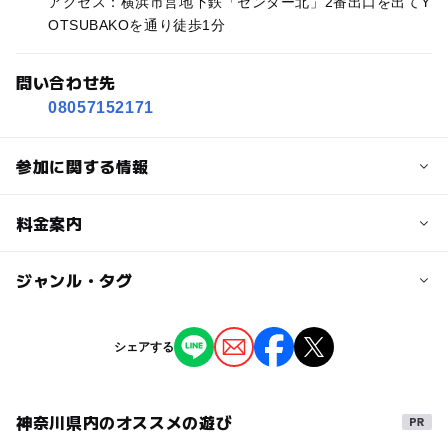
アクセス：横浜市営地下鉄「センター北」2番出口を出てY
OTSUBAKOを通り徒歩1分
問い合わせ先
08057152171
参加に関する情報
対象年齢
料金案内
3歳･4歳･5歳･6歳(幼児)
小学生
子供の料金
ジャンル・タグ
予約/応募
無料
予約不要
ジャンル
シェアする
大人の料金
キャラクターイベント
無料
神奈川県内のオススメの遊び
タグ