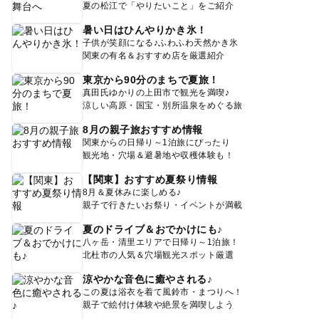
夏の松江で「やりたいこと」をご紹介
暑い日はひんやりかき氷！
子供が笑顔になる♪ふわふわ天然かき氷
関東の有名＆おすすめ店を厳選紹介
東京から90分のまちで夏旅！
真田氏ゆかりの上田市で観光を満喫♪
涼しい高原・国宝・別所温泉をめぐる旅
8月の親子旅おすすめ情報
関東からの日帰り～1泊旅にぴったり
観光地・穴場＆避暑地や収穫体験も！
【関東】おすすめ夏祭り情報
8月＆夏休みに楽しめる♪
親子で行きたいお祭り・イベントが満載
夏のドライブ＆おでかけにも♪
八ヶ岳・清里エリアで日帰り～1泊旅！
北杜市の人気＆穴場観光スポット厳選
涼やかな音色に癒やされる♪
この夏は浴衣を着て風鈴市・まつりへ！
親子で絵付け体験や絶景を満喫しよう