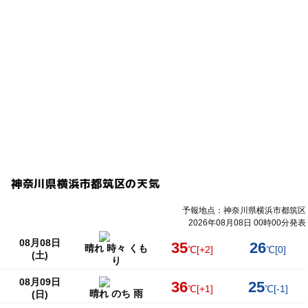
神奈川県横浜市都筑区の天気
予報地点：神奈川県横浜市都筑区
2026年08月08日 00時00分発表
08月08日
35
26
晴れ 時々 くも
℃
[+2]
℃
[0]
(土)
り
08月09日
36
25
℃
[+1]
℃
[-1]
晴れ のち 雨
(日)