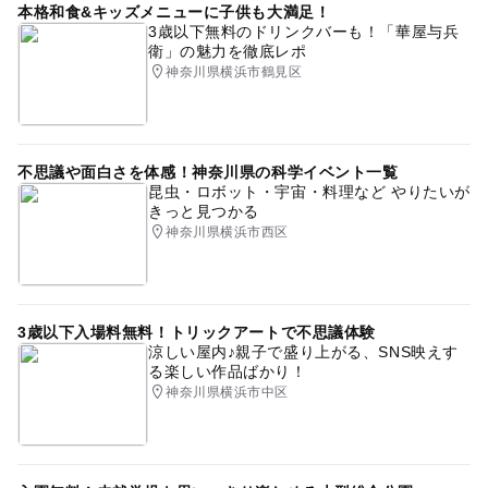
本格和食&キッズメニューに子供も大満足！
恐竜
恐竜写真
恐竜射的
3歳以下無料のドリンクバーも！「華屋与兵
衛」の魅力を徹底レポ
神奈川県横浜市鶴見区
不思議や面白さを体感！神奈川県の科学イベント一覧
昆虫・ロボット・宇宙・料理など やりたいが
きっと見つかる
神奈川県横浜市西区
3歳以下入場料無料！トリックアートで不思議体験
涼しい屋内♪親子で盛り上がる、SNS映えす
る楽しい作品ばかり！
神奈川県横浜市中区