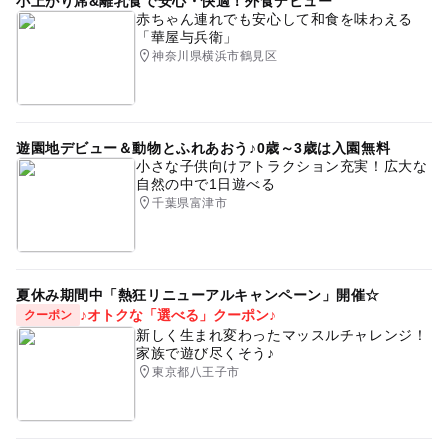
小上がり席&離乳食で安心・快適！外食デビュー
赤ちゃん連れでも安心して和食を味わえる
「華屋与兵衛」
神奈川県横浜市鶴見区
遊園地デビュー＆動物とふれあおう♪0歳～3歳は入園無料
小さな子供向けアトラクション充実！広大な
自然の中で1日遊べる
千葉県富津市
夏休み期間中「熱狂リニューアルキャンペーン」開催☆
♪オトクな「選べる」クーポン♪
クーポン
新しく生まれ変わったマッスルチャレンジ！
家族で遊び尽くそう♪
東京都八王子市