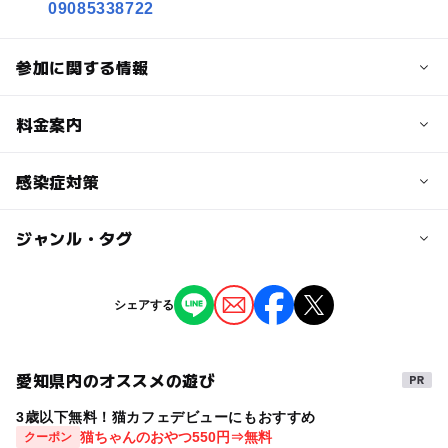
09085338722
参加に関する情報
定員
料金案内
6人
子供の料金
感染症対策
定員詳細
3,000円
各日程6組様まで
ジャンル・タグ
当イベントでは感染対策を行っています。
子供の料金詳細
ご予約頂く前に下記の「再開後のコロナウイルス感染予防
対象年齢
対策について」を必ずご確認ください。
◆参加費：3000円(お写真4枚高画質ファイル納品、衣装１
ジャンル
シェアする
0歳･1歳･2歳の赤ちゃん(乳児･幼児)
着代込み、税込)、4000円（お写真8枚高画質ファイル納
撮影イベント
季節のイベント
付き添い人数の制限(極力出入りの制限したいので申し訳
品、衣装１着代込み、税込） 兄弟でご参加の場合追加料
ありませんが、入室しての付き添いは、赤ちゃんが小さく
金無し（衣装等はご持参ください）
予約/応募
て不安でどうしても‼︎という方のみでお願いします)マスク
愛知県内のオススメの遊び
タグ
予約必要
の着用必須など記載しています。付き添いの方がいらっし
大人の料金
3歳以下無料！猫カフェデビューにもおすすめ
赤ちゃん
おでかけ
子連れOK
可愛い
ハッピー
ゃる方は必ず事前にご連絡をお願いいたします。
無料
猫ちゃんのおやつ550円⇒無料
クーポン
注意・制限事項