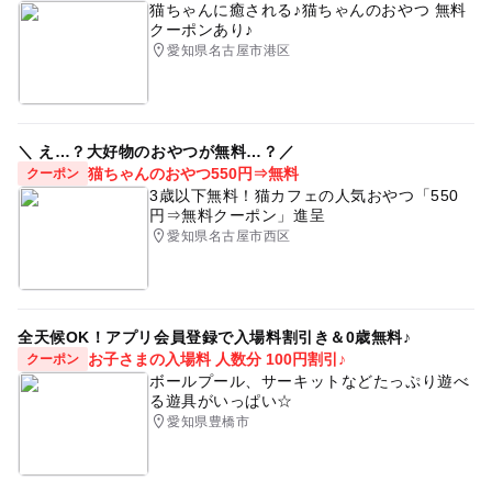
記念
プレゼント
贈り物
お昼寝アート
猫ちゃんに癒される♪猫ちゃんのおやつ 無料
開催場所の詳細住所についてはご予約完了時にご案内させ
守って頂けていない方はお越し頂いてもご参加頂けない場
クーポンあり♪
寝相アート
て頂きます。
体験
写真
衣装レンタル
パパ
合がありますのでよくお読みください。
愛知県名古屋市港区
ママ
記念日
お祝い
1歳
バースデー
https://ameblo.jp/happyart-happy/entry-12597645433.ht
応募方法
ml
ハーフバースデー
ハーフバースデーの記念
ご予約・お問い合わせは
＼ え…？大好物のおやつが無料…？／
メールアドレス：sayuki_0922x@yahoo.co.jp もしくはお
100日祝い
生後100日
100日記念
めで鯛
2歳
猫ちゃんのおやつ550円⇒無料
クーポン
ひるねアートLINE公式アカウント→@wvi6802i からお願
3歳以下無料！猫カフェの人気おやつ「550
手作り
記念写真
バースデーフォト
撮影会
いいたします。
円⇒無料クーポン」進呈
その際①ママのお名前②お子様のお名前(フリガナ)③お子
愛知県名古屋市西区
ベビーフォト撮影会
アニバーサリー
あかちゃん
様の月齢④メールアドレス⑤電話番号⑥希望の日時
赤ちゃんアート
キッズフォト撮影会
フォトブース
を入力の上送信お願いいたします。
愛知イベント
長久手
名古屋
日進
尾張旭
全天候OK！アプリ会員登録で入場料割引き＆0歳無料♪
お子さまの入場料 人数分 100円割引♪
クーポン
瀬戸市
名東区
千種区
ベビー撮影会
予約ページ
ボールプール、サーキットなどたっぷり遊べ
予約はこちらから
る遊具がいっぱい☆
キッズ撮影会
男の子ママ
男の子ベビー
愛知県豊橋市
子どもの日
女の子ママ
女の子ベビー
こどもの日
4月イベント
端午の節句
初節句
節句