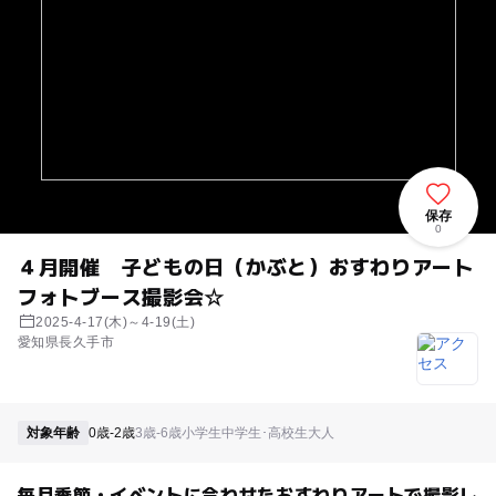
保存
0
４月開催 子どもの日（かぶと）おすわりアート
フォトブース撮影会☆
2025-4-17(木)～4-19(土)
愛知県長久手市
対象年齢
0歳-2歳
3歳-6歳
小学生
中学生･高校生
大人
毎月季節・イベントに合わせたおすわりアートで撮影し