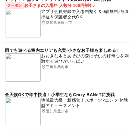
お子さまの入場料 人数分 100円割引♪
クーポン
アプリ会員登録で入場料割引＆0歳無料♪飲食
持込＆保護者交代OK
愛知県春日井市
雨でも遊べる室内エリアも充実!小さなお子様も楽しめる!
おおきな木とあそびの森は子供の好奇心を刺
激する遊びがいっぱい
三重県桑名市
全天候OKで年中快適！小学生ならCrazy BANeTに挑戦
地域最大級！新感覚！スポーツ×エンタ 体験
型アミューズメント
愛知県豊川市