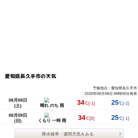
愛知県長久手市の天気
予報地点：愛知県長久手市
2026年08月08日 06時00分発表
08月08日
34
25
℃
[-1]
℃
[-2]
晴れ のち 雨
(土)
08月09日
34
25
℃
[0]
℃
[-1]
くもり 一時 雨
(日)
降水確率・週間天気をみる