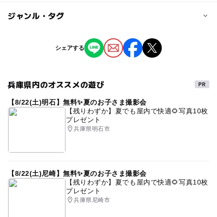
子供の料金
ジャンル・タグ
定員詳細
3,000円
定員に達しない場合は追加募集を行います
ジャンル
シェアする
自然体験
対象年齢
3歳･4歳･5歳･6歳(幼児)
大人
兵庫県内のオススメの遊び
タグ
予約/応募
【8/22(土)明石】無料✨夏のお子さま撮影会
外遊び
自然と触れ合う
のびのびできる
主体性
【残りわずか】夏でも屋内で快適🌻写真10枚
予約必要
プレゼント
森のようちえん
お友達と参加可
駐車場無料
兵庫県明石市
予約ページ
予約はこちらから
【8/22(土)尼崎】無料✨夏のお子さま撮影会
【残りわずか】夏でも屋内で快適🌻写真10枚
プレゼント
兵庫県尼崎市