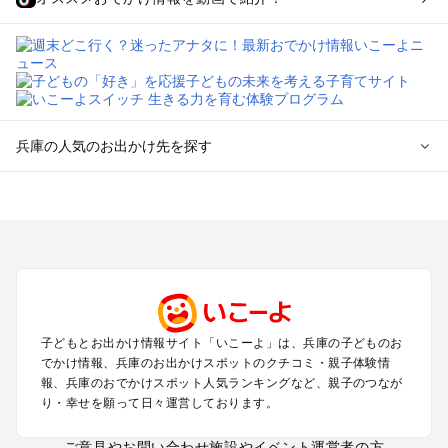
兵庫の人気のお出かけ先を探す
兵庫のエリアからプール子ども連れのお出かけスポット
を探す
神戸・有馬・六甲山・西宮・明石のプールお出かけ
姫路・加古川・播磨・赤穂のプールお出かけ
尼崎・宝塚・芦屋・三田のプールお出かけ
淡路島のプールお出かけ
城崎・豊岡・竹野のプールお出かけ
子どもとお出かけ情報サイト「いこーよ」は、兵庫の子どものお
神鍋・養父・和田山・鉢伏のプールお出かけ
でかけ情報、兵庫のお出かけスポットのクチコミ・親子体験情
香住・湯村・浜坂のプールお出かけ
報、兵庫のおでかけスポット人気ランキングなど、親子のつなが
り・幸せを願って日々運営しております。
兵庫の定番お出かけスポット
ご意見やお問い合わせ
施設やイベント運営者の方