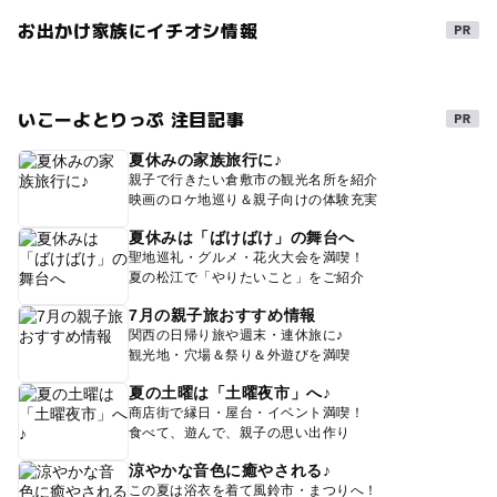
お出かけ家族にイチオシ情報
いこーよとりっぷ 注目記事
夏休みの家族旅行に♪
親子で行きたい倉敷市の観光名所を紹介
映画のロケ地巡り＆親子向けの体験充実
夏休みは「ばけばけ」の舞台へ
聖地巡礼・グルメ・花火大会を満喫！
夏の松江で「やりたいこと」をご紹介
7月の親子旅おすすめ情報
関西の日帰り旅や週末・連休旅に♪
観光地・穴場＆祭り＆外遊びを満喫
夏の土曜は「土曜夜市」へ♪
商店街で縁日・屋台・イベント満喫！
食べて、遊んで、親子の思い出作り
涼やかな音色に癒やされる♪
この夏は浴衣を着て風鈴市・まつりへ！