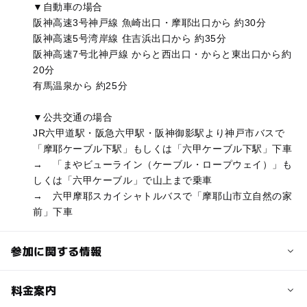
▼自動車の場合
阪神高速3号神戸線 魚崎出口・摩耶出口から 約30分
阪神高速5号湾岸線 住吉浜出口から 約35分
阪神高速7号北神戸線 からと西出口・からと東出口から約
20分
有馬温泉から 約25分
▼公共交通の場合
JR六甲道駅・阪急六甲駅・阪神御影駅より神戸市バスで
「摩耶ケーブル下駅」もしくは「六甲ケーブル下駅」下車
→ 「まやビューライン（ケーブル・ロープウェイ）」も
しくは「六甲ケーブル」で山上まで乗車
→ 六甲摩耶スカイシャトルバスで「摩耶山市立自然の家
前」下車
参加に関する情報
定員
料金案内
15人