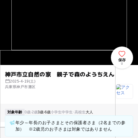
保存
0
神戸市立自然の家 親子で森のようちえん
2025-4-19(土)
兵庫県神戸市灘区
対象年齢
0歳-2歳
3歳-6歳
小学生
中学生･高校生
大人
年少～年長のお子さまとその保護者さま（2名までの参
加） ※2歳児のお子さまは対象ではありません