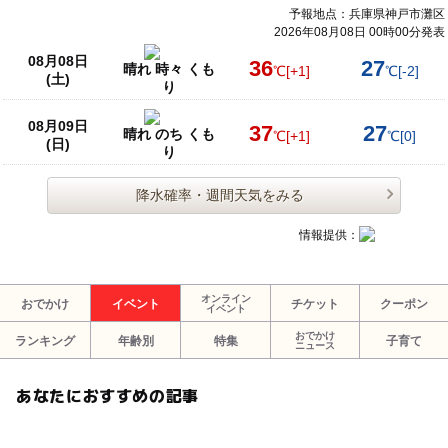
予報地点：兵庫県神戸市灘区
2026年08月08日 00時00分発表
08月08日
36
27
晴れ 時々 くも
℃
[+1]
℃
[-2]
(土)
り
08月09日
37
27
晴れ のち くも
℃
[+1]
℃
[0]
(日)
り
降水確率・週間天気をみる
情報提供：
オンライン
おでかけ
イベント
チケット
クーポン
イベント
おでかけ
ランキング
年齢別
特集
子育て
ニュース
あなたにおすすめの記事