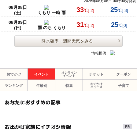
2026年08月08日 00時00分発表
ソメイヨシノ
福井県
足羽川桜
福井ママ
08月08日
33
25
℃
[-2]
℃
[-3]
くもり 一時 雨
(土)
08月09日
31
25
℃
[-2]
℃
[0]
雨 のち くもり
(日)
降水確率・週間天気をみる
情報提供：
オンライン
おでかけ
イベント
チケット
クーポン
イベント
おでかけ
ランキング
年齢別
特集
子育て
ニュース
あなたにおすすめの記事
お出かけ家族にイチオシ情報