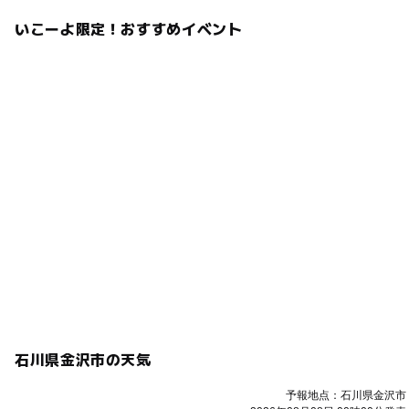
男の子ママ
家族撮影
ご家族そろって参加OK
いこーよ限定！おすすめイベント
ファミリー撮影
お宮参り
七五三
誕生日イベント
フォトブース
コスモス撮影会
誕生日撮影
アスレチック
100日
100日記念
いこーよ
手形アート
手形足形アート
写真イベント
撮影会イベント
春
桜
桜撮影会
桜撮影
さくら
サクラ
七五三撮影
2月撮影会
ロケーション
ベビーフォト
赤ちゃん撮影
オーディション
プロフィール撮影
週末
週末撮影会
カメラ講座
桜撮影会イベント
1歳
2歳
3歳
初節句
6ヶ月
ランドセルイベント
石川県金沢市の天気
入学式撮影
成人式
桜お花見
3月撮影会
予報地点：石川県金沢市