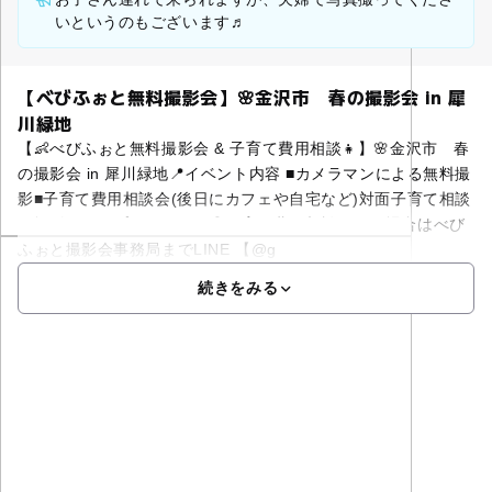
いというのもございます♬
【べびふぉと無料撮影会】🌸金沢市 春の撮影会 in 犀
川緑地
【👶べびふぉと無料撮影会 & 子育て費用相談👧】🌸金沢市 春
の撮影会 in 犀川緑地📍イベント内容 ■カメラマンによる無料撮
影■子育て費用相談会(後日にカフェや自宅など)対面子育て相談
で撮影データプレゼント♬◎子育て費用相談不要の場合はべび
ふぉと撮影会事務局までLINE 【@g
続きをみる