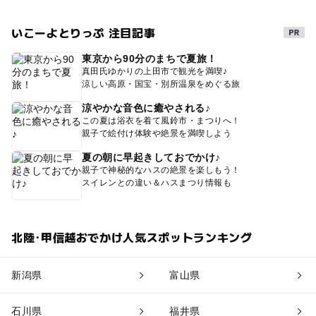
いこーよとりっぷ 注目記事
東京から90分のまちで夏旅！
真田氏ゆかりの上田市で観光を満喫♪
涼しい高原・国宝・別所温泉をめぐる旅
涼やかな音色に癒やされる♪
この夏は浴衣を着て風鈴市・まつりへ！
親子で絵付け体験や絶景を満喫しよう
夏の朝に早起きしておでかけ♪
親子で神秘的なハスの絶景を楽しもう！
スイレンとの違い＆ハスまつり情報も
北陸･甲信越おでかけ人気スポットランキング
新潟県
富山県
石川県
福井県