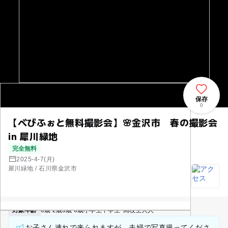
保存
0
【べびふぉと無料撮影会】🌸金沢市 春の撮影会
in 犀川緑地
完全無料
2025-4-7(月)
犀川緑地 / 石川県金沢市
対象年齢
0歳-2歳
3歳-6歳
小学生
中学生･高校生
大人
お子さん連れで来られますが、夫婦で写真撮ってくださ