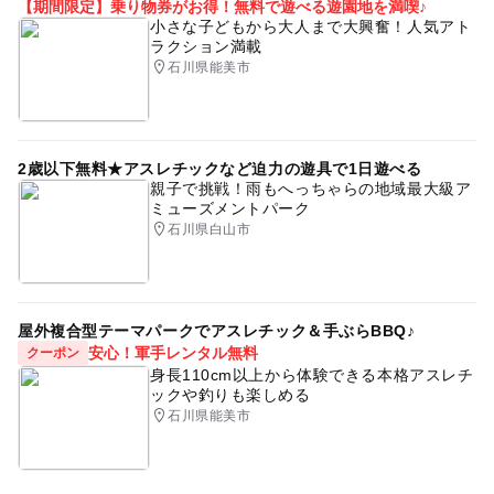
一眼レフカメラ
家族撮影会
完全無料
予約必要
【期間限定】乗り物券がお得！無料で遊べる遊園地を満喫♪
で別途要相談）
小さな子どもから大人まで大興奮！人気アト
最終応募締切 2026-12-31(木)
ファミリー撮影会
赤ちゃん撮影会
入学式
入園式
ラクション満載
石川県能美市
卒園式
卒業式
夫婦フォトグラファー
注意・制限事項
雨の場合も基本は開催できるように現地にいますが、前日
子育て費用相談会
べびふぉと撮影会
キッズ撮影会
にお電話で開催可否のご連絡を致します。
バースデー撮影会
誕生日
ハーフバースデー
2歳以下無料★アスレチックなど迫力の遊具で1日遊べる
親子で挑戦！雨もへっちゃらの地域最大級ア
記念撮影
子供とお出かけ
カメラマン
子育て
応募方法
ミューズメントパーク
石川県白山市
自然
屋外イベント
撮影イベント
このイベントの受付は終了しました。
無料ご家族撮影会
スポット
遊びスポット
予約ページ
ロケーションフォト
週末イベント
週末おでかけ
屋外複合型テーマパークでアスレチック＆手ぶらBBQ♪
予約はこちらから
安心！軍手レンタル無料
クーポン
妊婦さん
公園
ランドセル
ランドセル撮影会
身長110cm以上から体験できる本格アスレチ
ックや釣りも楽しめる
マタニティ
マタニティフォト
誕生日フォト
写真
石川県能美市
新生児
新生児撮影
半年記念日
0歳
0歳おでかけ
0歳OK
0歳から
女の子ママ