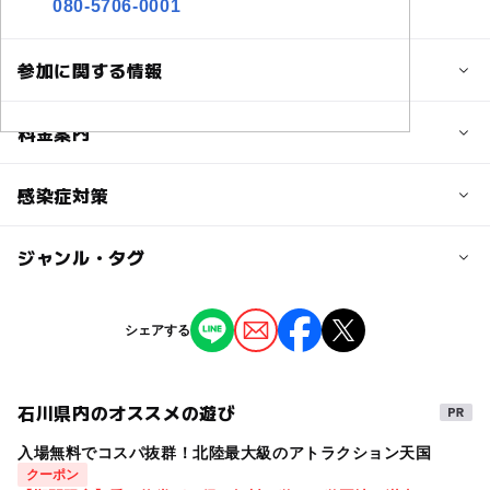
080-5706-0001
参加に関する情報
定員
料金案内
10人
子供の料金
感染症対策
定員詳細
無料
最大10組のご参加となります♬
ジャンル・タグ
特に現在は対策などを施しておりません。
詳しくは事前にLINEやメール、お電話にてお尋ねください
子供の料金詳細
ませ。
完全無料
ジャンル
シェアする
撮影イベント
季節のイベント
対象年齢
大人の料金
0歳･1歳･2歳の赤ちゃん(乳児･幼児)
無料
3歳･4歳･5歳･6歳(幼児)
小学生
中学生･高校生
大人
石川県内のオススメの遊び
タグ
大人の料金詳細
入場無料でコスパ抜群！北陸最大級のアトラクション天国
無料撮影会
赤ちゃん
お子様
撮影会
予約/応募
クーポン
ライフプラン相談で完全無料（データ購入についてはLINE