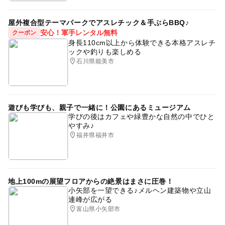
屋外複合型テーマパークでアスレチック＆手ぶらBBQ♪
安心！軍手レンタル無料
クーポン
身長110cm以上から体験できる本格アスレチ
ックや釣りも楽しめる
石川県能美市
遊びも学びも、親子で一緒に！公園にあるミュージアム
学びの後はカフェや緑豊かな自然の中でひと
やすみ♪
福井県福井市
地上100mの展望フロアからの絶景はまさに圧巻！
小矢部を一望できる♪メルヘン建築物や立山
連峰が広がる
富山県小矢部市