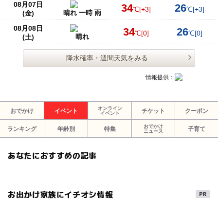
08月07日
34
26
℃
[+3]
℃
[+3]
晴れ 一時 雨
(金)
08月08日
34
26
℃
[0]
℃
[0]
晴れ
(土)
降水確率・週間天気をみる
情報提供：
オンライン
おでかけ
イベント
チケット
クーポン
イベント
おでかけ
ランキング
年齢別
特集
子育て
ニュース
あなたにおすすめの記事
お出かけ家族にイチオシ情報