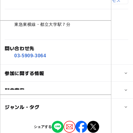
交通アクセス
東急東横線・都立大学駅７分
問い合わせ先
03-5909-3064
参加に関する情報
対象年齢
料金案内
0歳･1歳･2歳の赤ちゃん(乳児･幼児)
子供の料金
ジャンル・タグ
予約/応募
2,000円
予約必要
ジャンル
シェアする
子供の料金詳細
芸術鑑賞・自然観賞