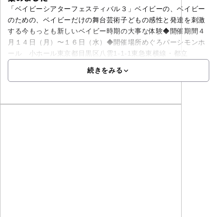
「ベイビーシアターフェスティバル３」ベイビーの、ベイビー
のための、ベイビーだけの舞台芸術子どもの感性と発達を刺激
する今もっとも新しいベイビー時期の大事な体験◆開催期間４
月１４日（月）〜１６日（水）◆開催場所めぐろパーシモンホ
ール 小ホール東京都目黒区八雲1-1-1東急東横線・都立
続きをみる