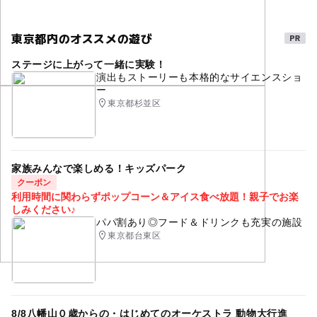
応募方法
おやこ（ベイビー１名と保護者１名）2,000円
サイトからお申込みください。
東京都内のオススメの遊び
タグ
https://www.jienkyo.or.jp/baby3/
大人の料金
ステージに上がって一緒に実験！
ベイビー
ベイビーシアター
ベイビードラマ
2,000円
演出もストーリーも本格的なサイエンスショ
予約ページ
ー
ベビー
#親子で楽しめる
親子でたのしむ
予約はこちらから
大人の料金詳細
東京都杉並区
親子で観劇
乳幼児
生の舞台
新しい体験
おやこ（ベイビー１名と保護者１名）2,000円
上記以外１名 2,000円
赤ちゃんの発達
発達
感性アップ
感性
0・1・2歳の赤ちゃん
目黒区
目黒
東急東横線
家族みんなで楽しめる！キッズパーク
クーポン
東京
非認知能力
赤ちゃん
利用時間に関わらずポップコーン＆アイス食べ放題！親子でお楽
しみください♪
パパ割あり◎フード＆ドリンクも充実の施設
東京都台東区
8/8八幡山０歳からの・はじめてのオーケストラ 動物大行進