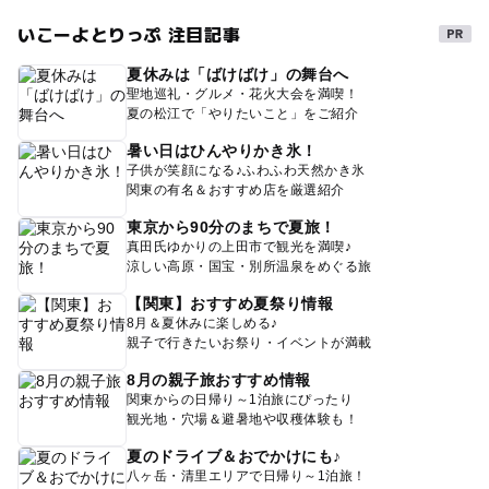
いこーよとりっぷ 注目記事
夏休みは「ばけばけ」の舞台へ
聖地巡礼・グルメ・花火大会を満喫！
夏の松江で「やりたいこと」をご紹介
暑い日はひんやりかき氷！
子供が笑顔になる♪ふわふわ天然かき氷
関東の有名＆おすすめ店を厳選紹介
東京から90分のまちで夏旅！
真田氏ゆかりの上田市で観光を満喫♪
涼しい高原・国宝・別所温泉をめぐる旅
【関東】おすすめ夏祭り情報
8月＆夏休みに楽しめる♪
親子で行きたいお祭り・イベントが満載
8月の親子旅おすすめ情報
関東からの日帰り～1泊旅にぴったり
観光地・穴場＆避暑地や収穫体験も！
夏のドライブ＆おでかけにも♪
八ヶ岳・清里エリアで日帰り～1泊旅！