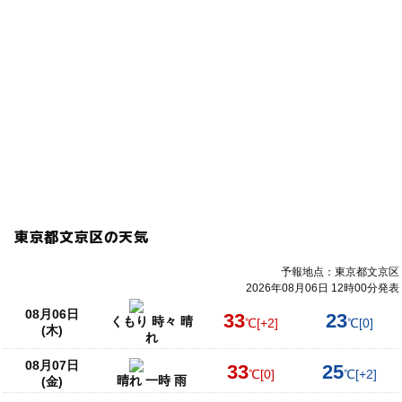
東京都文京区の天気
予報地点：東京都文京区
2026年08月06日 12時00分発表
08月06日
33
23
くもり 時々 晴
℃
[+2]
℃
[0]
(木)
れ
08月07日
33
25
℃
[0]
℃
[+2]
晴れ 一時 雨
(金)