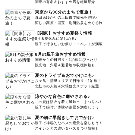
関東の有名＆おすすめ店を厳選紹介
東京から90分のまちで夏旅！
真田氏ゆかりの上田市で観光を満喫♪
涼しい高原・国宝・別所温泉をめぐる旅
【関東】おすすめ夏祭り情報
8月＆夏休みに楽しめる♪
親子で行きたいお祭り・イベントが満載
8月の親子旅おすすめ情報
関東からの日帰り～1泊旅にぴったり
観光地・穴場＆避暑地や収穫体験も！
夏のドライブ＆おでかけにも♪
八ヶ岳・清里エリアで日帰り～1泊旅！
北杜市の人気＆穴場観光スポット厳選
涼やかな音色に癒やされる♪
この夏は浴衣を着て風鈴市・まつりへ！
親子で絵付け体験や絶景を満喫しよう
夏の朝に早起きしておでかけ♪
親子で神秘的なハスの絶景を楽しもう！
スイレンとの違い＆ハスまつり情報も