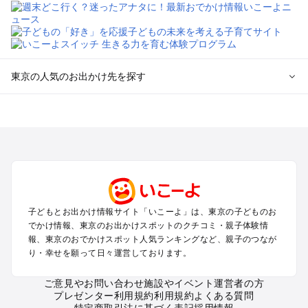
東京の人気のお出かけ先を探す
東京のエリアからプール子ども連れのお出かけスポット
を探す
立川・国分寺・八王子・昭島・多摩のプールお出かけ
お台場・品川・新橋・汐留・豊洲のプールお出かけ
上野・浅草・錦糸町・両国のプールお出かけ
町田・相模原・愛川・上野原のプールお出かけ
渋谷・原宿・恵比寿・中目黒・自由が丘のプールお出かけ
子どもとお出かけ情報サイト「いこーよ」は、東京の子どものお
池袋・赤羽・王子・巣鴨・目白・石神井のプールお出かけ
でかけ情報、東京のお出かけスポットのクチコミ・親子体験情
新宿・高田馬場・代々木・千駄ヶ谷のプールお出かけ
報、東京のおでかけスポット人気ランキングなど、親子のつなが
銀座・丸の内・日本橋・有楽町・築地・月島のプールお出かけ
り・幸せを願って日々運営しております。
吉祥寺・三鷹・中野・高円寺・荻窪・阿佐谷のプールお出かけ
小金井・小平・西東京・東村山・東久留米のプールお出かけ
ご意見やお問い合わせ
施設やイベント運営者の方
プレゼンター利用規約
利用規約
よくある質問
府中・調布・狛江のプールお出かけ
特定商取引法に基づく表記
採用情報