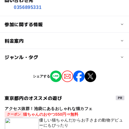
問い合わせ先
0356895331
参加に関する情報
対象年齢
料金案内
小学生
中学生･高校生
大人
子供の料金
ジャンル・タグ
予約/応募
無料
予約不要
ジャンル
シェアする
大人の料金
芸術鑑賞・自然観賞
無料
東京都内のオススメの遊び
アクセス抜群！池袋にあるおしゃれな猫カフェ
猫ちゃんのおやつ550円⇒無料
クーポン
優しい猫ちゃんだからお子さまの動物デビュ
ーにもぴったり