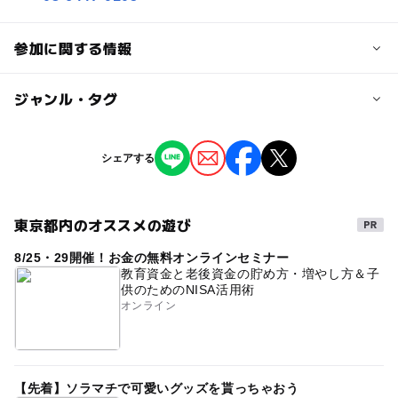
参加に関する情報
定員
ジャンル・タグ
40人
ジャンル
シェアする
対象年齢
ものづくり・学び体験
中学生･高校生
大人
東京都内のオススメの遊び
タグ
予約/応募
8/25・29開催！お金の無料オンラインセミナー
手芸体験
予約必要
教育資金と老後資金の貯め方・増やし方＆子
供のためのNISA活用術
オンライン
予約ページ
予約はこちらから
【先着】ソラマチで可愛いグッズを貰っちゃおう