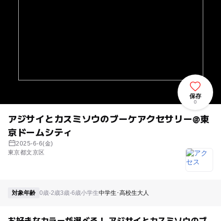
保存
0
アジサイとカスミソウのブーケアクセサリー@東
京ドームシティ
2025-6-6(金)
東京都文京区
対象年齢
0歳-2歳
3歳-6歳
小学生
中学生･高校生
大人
お好きなカラーが選べる！ アジサイとカスミソウのブ