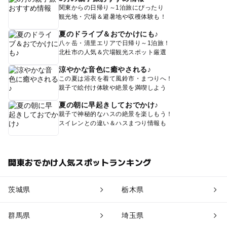
関東からの日帰り～1泊旅にぴったり
観光地・穴場＆避暑地や収穫体験も！
夏のドライブ＆おでかけにも♪
八ヶ岳・清里エリアで日帰り～1泊旅！
北杜市の人気＆穴場観光スポット厳選
涼やかな音色に癒やされる♪
この夏は浴衣を着て風鈴市・まつりへ！
親子で絵付け体験や絶景を満喫しよう
夏の朝に早起きしておでかけ♪
親子で神秘的なハスの絶景を楽しもう！
スイレンとの違い＆ハスまつり情報も
関東おでかけ人気スポットランキング
茨城県
栃木県
群馬県
埼玉県