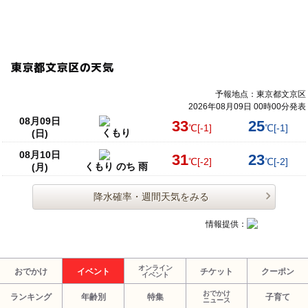
東京都文京区の天気
予報地点：東京都文京区
2026年08月09日 00時00分発表
08月09日
33
25
℃
[-1]
℃
[-1]
くもり
(日)
08月10日
31
23
℃
[-2]
℃
[-2]
くもり のち 雨
(月)
降水確率・週間天気をみる
情報提供：
オンライン
おでかけ
イベント
チケット
クーポン
イベント
おでかけ
ランキング
年齢別
特集
子育て
ニュース