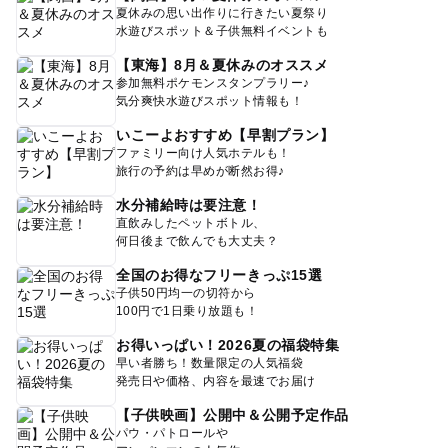
夏休みの思い出作りに行きたい夏祭り
水遊びスポット＆子供無料イベントも
【東海】8月＆夏休みのオススメ
参加無料ポケモンスタンプラリー♪
気分爽快水遊びスポット情報も！
いこーよおすすめ【早割プラン】
ファミリー向け人気ホテルも！
旅行の予約は早めが断然お得♪
水分補給時は要注意！
直飲みしたペットボトル、
何日後まで飲んでも大丈夫？
全国のお得なフリーきっぷ15選
子供50円均一の切符から
100円で1日乗り放題も！
お得いっぱい！2026夏の福袋特集
早い者勝ち！数量限定の人気福袋
発売日や価格、内容を最速でお届け
【子供映画】公開中＆公開予定作品
パウ・パトロールや