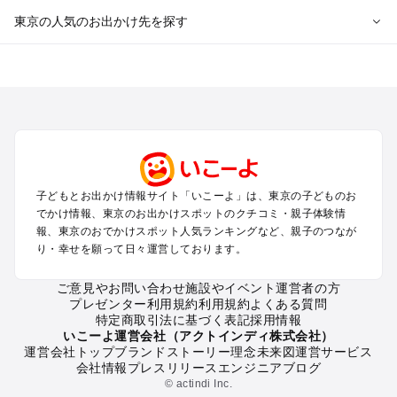
東京の人気のお出かけ先を探す
東京のエリアからプール子ども連れのお出かけスポット
を探す
立川・国分寺・八王子・昭島・多摩のプールお出かけ
お台場・品川・新橋・汐留・豊洲のプールお出かけ
上野・浅草・錦糸町・両国のプールお出かけ
町田・相模原・愛川・上野原のプールお出かけ
渋谷・原宿・恵比寿・中目黒・自由が丘のプールお出かけ
子どもとお出かけ情報サイト「いこーよ」は、東京の子どものお
池袋・赤羽・王子・巣鴨・目白・石神井のプールお出かけ
でかけ情報、東京のお出かけスポットのクチコミ・親子体験情
新宿・高田馬場・代々木・千駄ヶ谷のプールお出かけ
報、東京のおでかけスポット人気ランキングなど、親子のつなが
銀座・丸の内・日本橋・有楽町・築地・月島のプールお出かけ
り・幸せを願って日々運営しております。
吉祥寺・三鷹・中野・高円寺・荻窪・阿佐谷のプールお出かけ
小金井・小平・西東京・東村山・東久留米のプールお出かけ
ご意見やお問い合わせ
施設やイベント運営者の方
プレゼンター利用規約
利用規約
よくある質問
府中・調布・狛江のプールお出かけ
特定商取引法に基づく表記
採用情報
青梅・奥多摩のプールお出かけ
いこーよ運営会社（アクトインディ株式会社）
蒲田・大森・羽田周辺のプールお出かけ
運営会社トップ
ブランドストーリー
理念
未来図
運営サービス
会社情報
プレスリリース
エンジニアブログ
葛西・新木場・亀戸・亀有・柴又のプールお出かけ
© actindi Inc.
北千住・日暮里・荒川のプールお出かけ