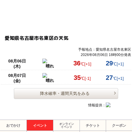
愛知県名古屋市名東区の天気
予報地点：愛知県名古屋市名東区
2026年08月06日 18時00分発表
08月06日
36
29
℃
[+1]
℃
[+1]
晴れ
(木)
08月07日
35
27
℃
[-1]
℃
[+1]
晴れ
(金)
降水確率・週間天気をみる
情報提供：
オンライン
おでかけ
イベント
チケット
クーポン
イベント