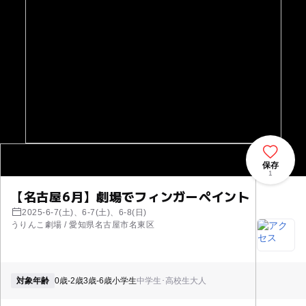
保存
1
【名古屋6月】劇場でフィンガーペイント
2025-6-7(土)、6-7(土)、6-8(日)
うりんこ劇場 / 愛知県名古屋市名東区
対象年齢
0歳-2歳
3歳-6歳
小学生
中学生･高校生
大人