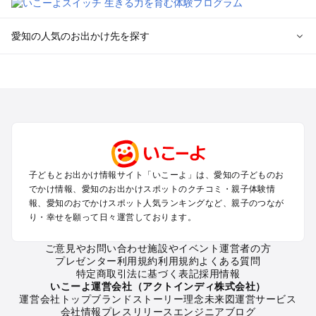
愛知の人気のお出かけ先を探す
愛知のエリアからプール子ども連れのお出かけスポット
を探す
岡崎・豊田・豊橋・三河湾のプールお出かけ
名古屋（名駅・栄・名古屋城・金山・千種）周辺のプールお出
かけ
犬山・一宮・小牧・瀬戸・各務原・尾張のプールお出かけ
知多半島（常滑・半田・南知多）のプールお出かけ
子どもとお出かけ情報サイト「いこーよ」は、愛知の子どものお
でかけ情報、愛知のお出かけスポットのクチコミ・親子体験情
愛知の定番お出かけスポット
報、愛知のおでかけスポット人気ランキングなど、親子のつなが
り・幸せを願って日々運営しております。
愛知の遊園地
愛知の動物園
ご意見やお問い合わせ
施設やイベント運営者の方
愛知のバーベキュー
プレゼンター利用規約
利用規約
よくある質問
愛知の釣り
特定商取引法に基づく表記
採用情報
愛知の牧場
いこーよ運営会社（アクトインディ株式会社）
運営会社トップ
ブランドストーリー
理念
未来図
運営サービス
愛知のプール
会社情報
プレスリリース
エンジニアブログ