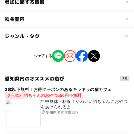
参加に関する情報
定員
料金案内
20人
子供の料金
ジャンル・タグ
対象年齢
1,800円
0歳･1歳･2歳の赤ちゃん(乳児･幼児)
ジャンル
シェアする
3歳･4歳･5歳･6歳(幼児)
小学生
ものづくり・学び体験
予約/応募
愛知県内のオススメの遊び
タグ
予約必要
3歳以下無料！お得クーポンのあるキラキラの猫カフェ
雨でもOK
乳幼児から小学生まで
猫ちゃんのおやつ550円⇒無料
クーポン
応募方法
フィンガーペイント
ご家族で楽しめる
年中無休・駅近！かわいい猫ちゃんにおやつ
チケットのご購入は下記のいづれかをお選びください。
をあげられるよ
雨の日でもOK
工作・クラフト体験
愛知県名古屋市西区
●うりんこネットストアで購入
●電話で購入