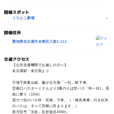
開催スポット
うりんこ劇場
開催住所
愛知県名古屋市名東区八前1-112
交通アクセス
【公共交通機関でお越しの方へ】
名古屋駅・栄方面より
①地下鉄東山線、藤が丘方面「一社」駅下車。
②南口バスターミナルより3番のりば市バス「幹一社1」系
統に乗り（10分）
③六つ目のバス停「宮根」下車。（「猪高車庫」行き以外
のバスは、すべて宮根に停まります。）
前方信号「京命」右折徒歩100m。