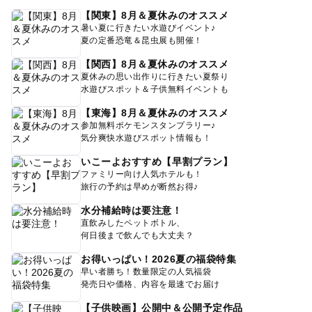
【関東】8月＆夏休みのオススメ
暑い夏に行きたい水遊びイベント♪
夏の定番恐竜＆昆虫展も開催！
【関西】8月＆夏休みのオススメ
夏休みの思い出作りに行きたい夏祭り
水遊びスポット＆子供無料イベントも
【東海】8月＆夏休みのオススメ
参加無料ポケモンスタンプラリー♪
気分爽快水遊びスポット情報も！
いこーよおすすめ【早割プラン】
ファミリー向け人気ホテルも！
旅行の予約は早めが断然お得♪
水分補給時は要注意！
直飲みしたペットボトル、
何日後まで飲んでも大丈夫？
お得いっぱい！2026夏の福袋特集
早い者勝ち！数量限定の人気福袋
発売日や価格、内容を最速でお届け
【子供映画】公開中＆公開予定作品