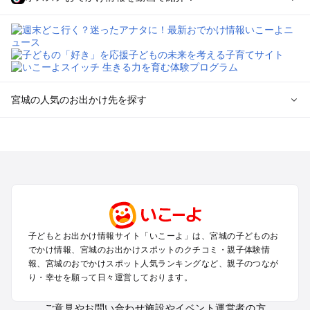
宮城の人気のお出かけ先を探す
宮城のエリアからプール子ども連れのお出かけスポット
を探す
仙台（秋保温泉）周辺・名取・岩沼のプールお出かけ
松島・塩竈のプールお出かけ
鳴子・大崎のプールお出かけ
蔵王・白石のプールお出かけ
石巻・気仙沼のプールお出かけ
子どもとお出かけ情報サイト「いこーよ」は、宮城の子どものお
栗原・登米のプールお出かけ
でかけ情報、宮城のお出かけスポットのクチコミ・親子体験情
報、宮城のおでかけスポット人気ランキングなど、親子のつなが
宮城の定番お出かけスポット
り・幸せを願って日々運営しております。
宮城の遊園地
ご意見やお問い合わせ
施設やイベント運営者の方