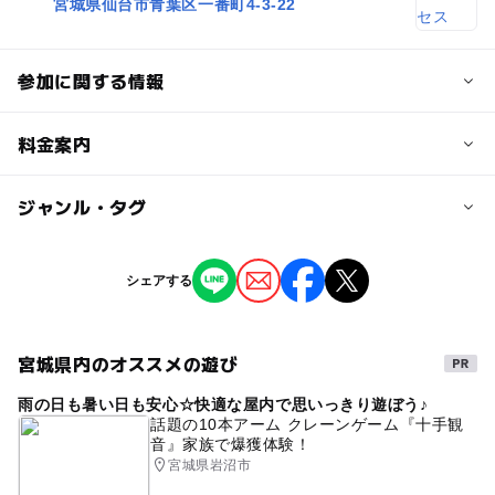
宮城県仙台市青葉区一番町4-3-22
参加に関する情報
対象年齢
料金案内
0歳･1歳･2歳の赤ちゃん(乳児･幼児)
3歳･4歳･5歳･6歳(幼児)
小学生
子供の料金
ジャンル・タグ
無料
予約/応募
ジャンル
シェアする
予約不要
大人の料金
ものづくり・学び体験
無料
応募方法
宮城県内のオススメの遊び
タグ
このイベントの受付は終了しました。
雨の日も暑い日も安心☆快適な屋内で思いっきり遊ぼう♪
こども英会話
キッズ英会話
雨の日でもOK
話題の10本アーム クレーンゲーム『十手観
音』家族で爆獲体験！
こども英語
キッズ英語
国際交流
幼児英語
予約ページ
宮城県岩沼市
英語イベント
英会話体験
英会話教室
予約はこちらから