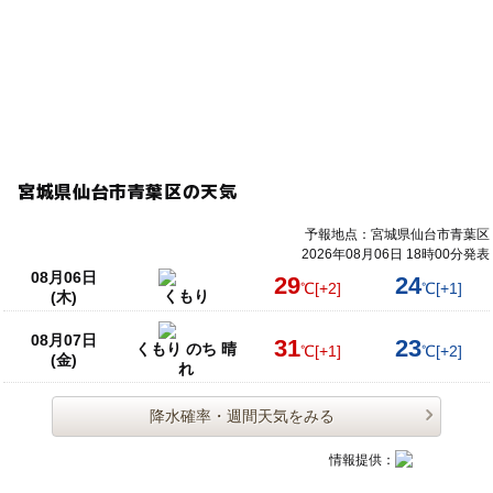
宮城県仙台市青葉区の天気
予報地点：宮城県仙台市青葉区
2026年08月06日 18時00分発表
08月06日
29
24
℃
[+2]
℃
[+1]
くもり
(木)
08月07日
31
23
くもり のち 晴
℃
[+1]
℃
[+2]
(金)
れ
降水確率・週間天気をみる
情報提供：