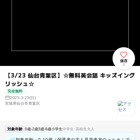
保存
0
【3/23 仙台青葉区】☆無料英会話 キッズイング
リッシュ☆
完全無料
2025-3-23(日)
宮城県仙台市青葉区
対象年齢
0歳-2歳
3歳-6歳
小学生
中学生･高校生
大人
対象年齢：0-10歳（保護者の方も見学参加ウェルカムで