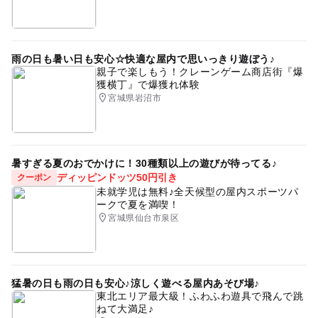
雨の日も暑い日も安心☆快適な屋内で思いっきり遊ぼう♪
親子で楽しもう！クレーンゲーム商店街『爆
獲横丁』で爆獲れ体験
宮城県岩沼市
暑すぎる夏のおでかけに！30種類以上の遊びが待ってる♪
ディッピンドッツ50円引き
クーポン
未就学児は無料♪全天候型の屋内スポーツパ
ークで夏を満喫！
宮城県仙台市泉区
猛暑の日も雨の日も安心♪涼しく遊べる屋内あそび場♪
東北エリア最大級！ふわふわ遊具で飛んで跳
ねて大満足♪