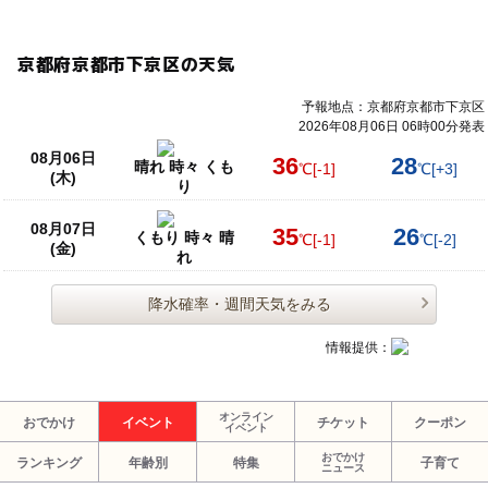
京都府京都市下京区の天気
予報地点：京都府京都市下京区
2026年08月06日 06時00分発表
08月06日
36
28
晴れ 時々 くも
℃
[-1]
℃
[+3]
(木)
り
08月07日
35
26
くもり 時々 晴
℃
[-1]
℃
[-2]
(金)
れ
降水確率・週間天気をみる
情報提供：
オンライン
おでかけ
イベント
チケット
クーポン
イベント
おでかけ
ランキング
年齢別
特集
子育て
ニュース