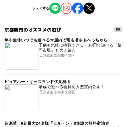
※掲載の情報は天候や主催者側の都合などにより変更にな
シェアする
ることがあります。
情報提供：イベントバンク
京都府内のオススメの遊び
年中無休いつでも遊べる☆屋内で雨も暑さもへっちゃら♪
子供も気軽に挑戦できる！10円で遊べる『拾
円市場』も大人気☆
京都府京都市中京区
ピュアハートキッズランド伏見桃山
家族で遊べる会員制大型室内公園！
京都府京都市伏見区
超豪華！8組最大24名様「ヒルトン」8施設の無料宿泊券