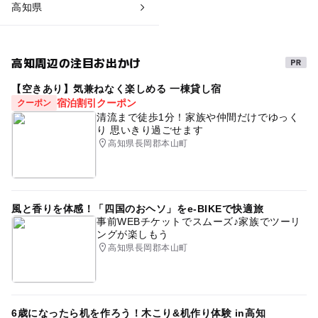
高知県
高知周辺の注目お出かけ
【空きあり】気兼ねなく楽しめる 一棟貸し宿
宿泊割引クーポン
クーポン
清流まで徒歩1分！家族や仲間だけでゆっく
り 思いきり過ごせます
高知県長岡郡本山町
風と香りを体感！「四国のおヘソ」をe-BIKEで快適旅
事前WEBチケットでスムーズ♪家族でツーリ
ングが楽しもう
高知県長岡郡本山町
6歳になったら机を作ろう！木こり&机作り体験 in高知