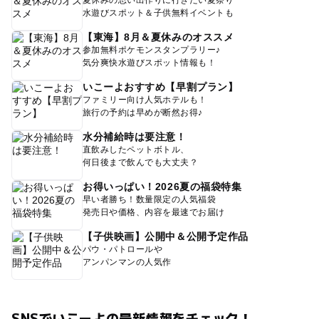
水遊びスポット＆子供無料イベントも
【東海】8月＆夏休みのオススメ
参加無料ポケモンスタンプラリー♪
気分爽快水遊びスポット情報も！
いこーよおすすめ【早割プラン】
ファミリー向け人気ホテルも！
旅行の予約は早めが断然お得♪
水分補給時は要注意！
直飲みしたペットボトル、
何日後まで飲んでも大丈夫？
お得いっぱい！2026夏の福袋特集
早い者勝ち！数量限定の人気福袋
発売日や価格、内容を最速でお届け
【子供映画】公開中＆公開予定作品
パウ・パトロールや
アンパンマンの人気作
SNSでいこーよの最新情報をチェック！