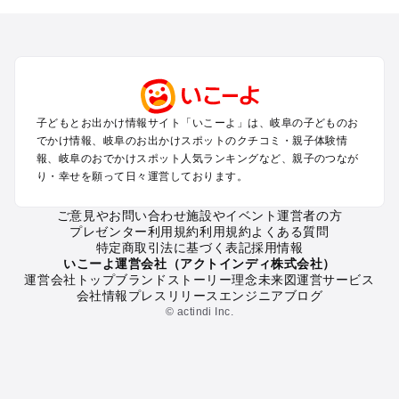
を探す
犬山・一宮・小牧・瀬戸・各務原・尾張のプールお出かけ
岐阜・大垣・関ケ原・養老のプールお出かけ
恵那・中津川・多治見・可児・美濃加茂のプールお出かけ
高山・下呂・飛騨・奥飛騨周辺のプールお出かけ
郡上・美濃・関のプールお出かけ
子どもとお出かけ情報サイト「いこーよ」は、岐阜の子どものお
木曽路・木曽周辺のプールお出かけ
でかけ情報、岐阜のお出かけスポットのクチコミ・親子体験情
白川郷のプールお出かけ
報、岐阜のおでかけスポット人気ランキングなど、親子のつなが
り・幸せを願って日々運営しております。
岐阜の定番お出かけスポット
ご意見やお問い合わせ
施設やイベント運営者の方
岐阜の遊園地
プレゼンター利用規約
利用規約
よくある質問
岐阜の動物園
特定商取引法に基づく表記
採用情報
岐阜のバーベキュー
いこーよ運営会社（アクトインディ株式会社）
運営会社トップ
ブランドストーリー
理念
未来図
運営サービス
岐阜の釣り
会社情報
プレスリリース
エンジニアブログ
岐阜の牧場
© actindi Inc.
岐阜のプール
岐阜のアスレチック
岐阜の公園・総合公園
岐阜の観光