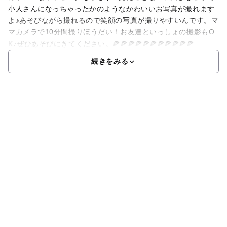
小人さんになっちゃったかのようなかわいいお写真が撮れます
よ♪あそびながら撮れるので笑顔の写真が撮りやすいんです。マ
マカメラで10分間撮りほうだい！お友達といっしょの撮影もO
K♪ぜひあそびにきてください。🍕🍕🍕🍕🍕🍕🍕🍕🍕🍕🍕
続きをみる