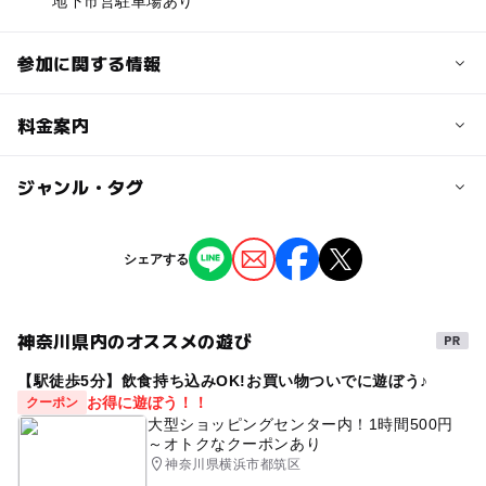
地下市営駐車場あり
参加に関する情報
対象年齢
料金案内
0歳･1歳･2歳の赤ちゃん(乳児･幼児)
大人
子供の料金
ジャンル・タグ
予約/応募
600円
予約必要
ジャンル
シェアする
子供の料金詳細
撮影イベント
季節のイベント
応募方法
親子で1200円です
予約サイトからのご予約をお願いします
神奈川県内のオススメの遊び
タグ
https://mugifelty.com/6/pizza
大人の料金
【駅徒歩5分】飲食持ち込みOK!お買い物ついでに遊ぼう♪
格安撮影会
#撮影会
ベビー撮影会
駅近
600円
お得に遊ぼう！！
クーポン
予約ページ
#雨の日でもOK
撮影会
無料
無料撮影会
大型ショッピングセンター内！1時間500円
予約はこちらから
大人の料金詳細
～オトクなクーポンあり
入場無料
クリスマス
神奈川県横浜市都筑区
親子で1200円です