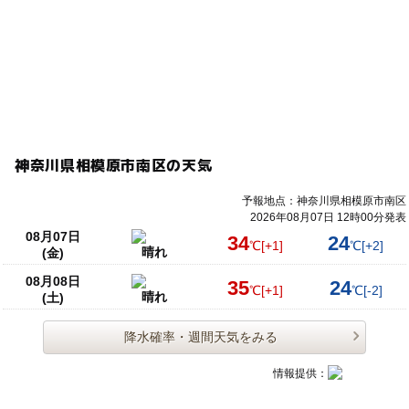
神奈川県相模原市南区の天気
予報地点：神奈川県相模原市南区
2026年08月07日 12時00分発表
08月07日
34
24
℃
[+1]
℃
[+2]
晴れ
(金)
08月08日
35
24
℃
[+1]
℃
[-2]
晴れ
(土)
降水確率・週間天気をみる
情報提供：