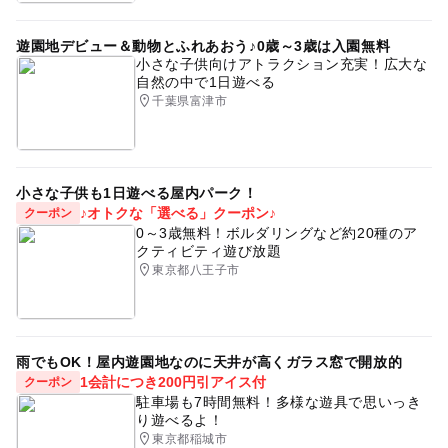
遊園地デビュー＆動物とふれあおう♪0歳～3歳は入園無料
小さな子供向けアトラクション充実！広大な
自然の中で1日遊べる
千葉県富津市
小さな子供も1日遊べる屋内パーク！
♪オトクな「選べる」クーポン♪
クーポン
0～3歳無料！ボルダリングなど約20種のア
クティビティ遊び放題
東京都八王子市
雨でもOK！屋内遊園地なのに天井が高くガラス窓で開放的
1会計につき200円引アイス付
クーポン
駐車場も7時間無料！多様な遊具で思いっき
り遊べるよ！
東京都稲城市