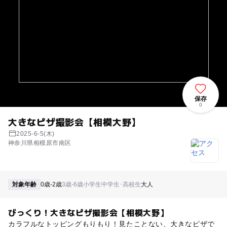
保存
0
大きなピザ撮影会【相模大野】
2025-6-5(木)
神奈川県相模原市南区
対象年齢
0歳-2歳
3歳-6歳
小学生
中学生･高校生
大人
びっくり！大きなピザ撮影会【相模大野】
カラフルなトッピングもりもり！見たことない、大きなピザで