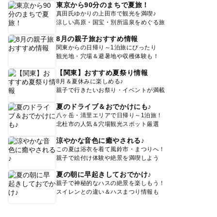
東京から90分のまちで夏旅！
真田氏ゆかりの上田市で観光を満喫♪
涼しい高原・国宝・別所温泉をめぐる旅
8月の親子旅おすすめ情報
関東からの日帰り～1泊旅にぴったり
観光地・穴場＆避暑地や収穫体験も！
【関東】おすすめ夏祭り情報
8月＆夏休みに楽しめる♪
親子で行きたいお祭り・イベントが満載
夏のドライブ＆おでかけにも♪
八ヶ岳・清里エリアで日帰り～1泊旅！
北杜市の人気＆穴場観光スポット厳選
涼やかな音色に癒やされる♪
この夏は浴衣を着て風鈴市・まつりへ！
親子で絵付け体験や絶景を満喫しよう
夏の朝に早起きしておでかけ♪
親子で神秘的なハスの絶景を楽しもう！
スイレンとの違い＆ハスまつり情報も