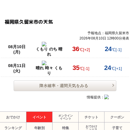
福岡県久留米市の天気
予報地点：福岡県久留米市
2026年08月10日 12時00分発表
08月10日
36
24
くもり のち 晴
℃
[+2]
℃
[-1]
(月)
れ
08月11日
35
24
晴れ 時々 くも
℃
[-1]
℃
[+1]
(火)
り
降水確率・週間天気をみる
情報提供：
オンライン
おでかけ
イベント
チケット
クーポン
イベント
おでかけ
ランキング
年齢別
特集
子育て
ニュース