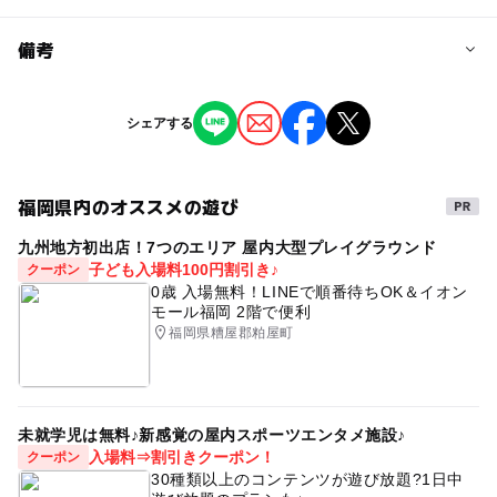
問い合わせ先に直接ご確認ください。
料金について
備考
全席指定 一般1,000円、高校生以下500円（当日各500円
増）
※掲載の情報は天候や主催者側の都合などにより変更にな
シェアする
ることがあります。
情報提供：イベントバンク
福岡県内のオススメの遊び
九州地方初出店！7つのエリア 屋内大型プレイグラウンド
子ども入場料100円割引き♪
クーポン
0歳 入場無料！LINEで順番待ちOK＆イオン
モール福岡 2階で便利
福岡県糟屋郡粕屋町
未就学児は無料♪新感覚の屋内スポーツエンタメ施設♪
入場料⇒割引きクーポン！
クーポン
30種類以上のコンテンツが遊び放題?1日中