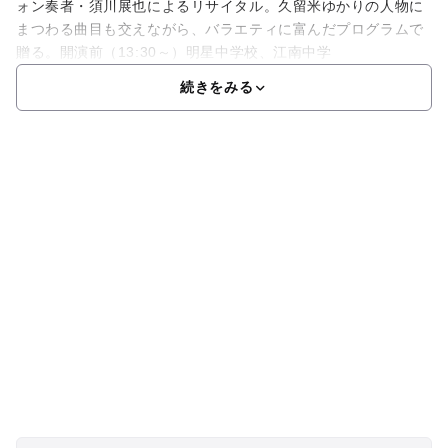
ォン奏者・須川展也によるリサイタル。久留米ゆかりの人物に
まつわる曲目も交えながら、バラエティに富んだプログラムで
贈る。開演前（13:30～）明星中学校、江南中学
続きをみる