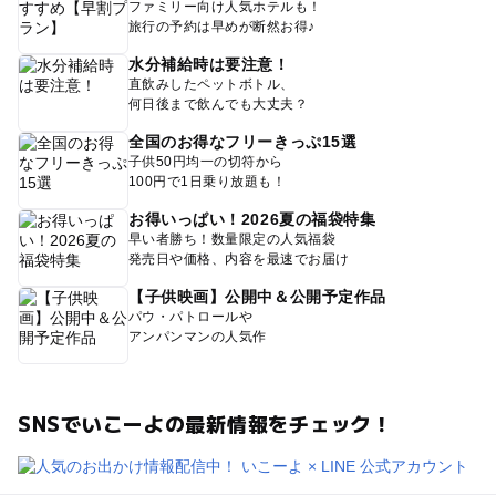
ファミリー向け人気ホテルも！
旅行の予約は早めが断然お得♪
水分補給時は要注意！
直飲みしたペットボトル、
何日後まで飲んでも大丈夫？
全国のお得なフリーきっぷ15選
子供50円均一の切符から
100円で1日乗り放題も！
お得いっぱい！2026夏の福袋特集
早い者勝ち！数量限定の人気福袋
発売日や価格、内容を最速でお届け
【子供映画】公開中＆公開予定作品
パウ・パトロールや
アンパンマンの人気作
SNSでいこーよの最新情報をチェック！