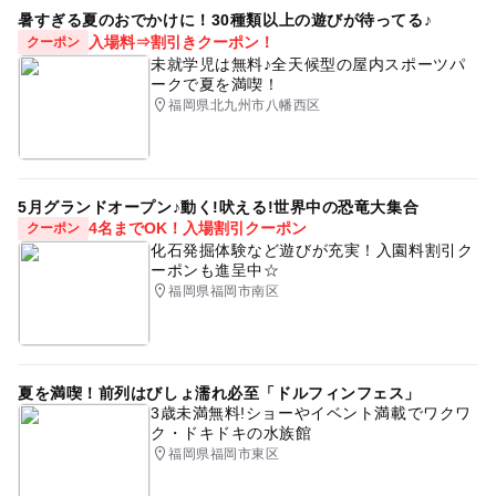
暑すぎる夏のおでかけに！30種類以上の遊びが待ってる♪
入場料⇒割引きクーポン！
クーポン
未就学児は無料♪全天候型の屋内スポーツパ
ークで夏を満喫！
福岡県北九州市八幡西区
5月グランドオープン♪動く!吠える!世界中の恐竜大集合
4名までOK！入場割引クーポン
クーポン
化石発掘体験など遊びが充実！入園料割引ク
ーポンも進呈中☆
福岡県福岡市南区
夏を満喫！前列はびしょ濡れ必至「ドルフィンフェス」
3歳未満無料!ショーやイベント満載でワクワ
ク・ドキドキの水族館
福岡県福岡市東区