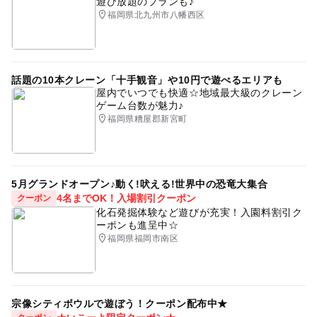
遊び放題のプランも♪
福岡県北九州市八幡西区
話題の10本クレーン「十手観音」や10円で遊べるエリアも
屋内でいつでも快適☆地域最大級のクレーン
ゲーム台数が魅力♪
福岡県糟屋郡新宮町
5月グランドオープン♪動く!吠える!世界中の恐竜大集合
4名までOK！入場割引クーポン
クーポン
化石発掘体験など遊びが充実！入園料割引ク
ーポンも進呈中☆
福岡県福岡市南区
宗像シティボウルで遊ぼう！クーポン配布中★