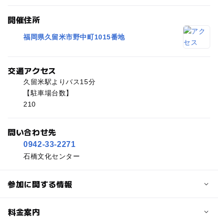
開催住所
福岡県久留米市野中町1015番地
交通アクセス
久留米駅よりバス15分
【駐車場台数】
210
問い合わせ先
0942-33-2271
石橋文化センター
参加に関する情報
予約/応募
料金案内