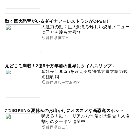
動く巨大恐竜がいるダイナソーレストランがOPEN！
大迫力の動く巨大恐竜や珍しい恐竜メニュー
に子ども達も大喜び！
静岡県伊東市
見どころ満載！2億5千万年前の世界にタイムスリップ♪
総延長1,000mを超える東海地方最大級の観
光鍾乳洞！
静岡県浜松市浜名区
7/18OPEN☆夏休みのお出かけにオススメな新恐竜スポット
吠える！動く！リアルな恐竜が大集合！入場
割引のクーポン進呈中
静岡県富士市