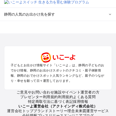
静岡の人気のお出かけ先を探す
静岡のエリアからプール子ども連れのお出かけスポット
を探す
浜松・浜名湖・天竜のプールお出かけ
伊東・下田・伊豆白浜・東伊豆のプールお出かけ
富士山・富士宮・富士・御殿場のプールお出かけ
小田原・熱海・湯河原・真鶴のプールお出かけ
中伊豆・西伊豆・南伊豆のプールお出かけ
子どもとお出かけ情報サイト「いこーよ」は、静岡の子どものお
静岡・清水のプールお出かけ
でかけ情報、静岡のお出かけスポットのクチコミ・親子体験情
三島・沼津のプールお出かけ
報、静岡のおでかけスポット人気ランキングなど、親子のつなが
掛川・磐田・袋井のプールお出かけ
り・幸せを願って日々運営しております。
焼津・御前崎のプールお出かけ
大井川・寸又峡・川根のプールお出かけ
ご意見やお問い合わせ
施設やイベント運営者の方
プレゼンター利用規約
利用規約
よくある質問
特定商取引法に基づく表記
採用情報
静岡の定番お出かけスポット
いこーよ運営会社（アクトインディ株式会社）
運営会社トップ
ブランドストーリー
理念
未来図
運営サービス
静岡の遊園地
会社情報
プレスリリース
エンジニアブログ