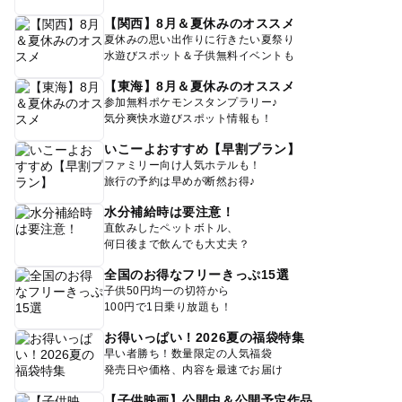
【関西】8月＆夏休みのオススメ
夏休みの思い出作りに行きたい夏祭り
水遊びスポット＆子供無料イベントも
【東海】8月＆夏休みのオススメ
参加無料ポケモンスタンプラリー♪
気分爽快水遊びスポット情報も！
いこーよおすすめ【早割プラン】
ファミリー向け人気ホテルも！
旅行の予約は早めが断然お得♪
水分補給時は要注意！
直飲みしたペットボトル、
何日後まで飲んでも大丈夫？
全国のお得なフリーきっぷ15選
子供50円均一の切符から
100円で1日乗り放題も！
お得いっぱい！2026夏の福袋特集
早い者勝ち！数量限定の人気福袋
発売日や価格、内容を最速でお届け
【子供映画】公開中＆公開予定作品