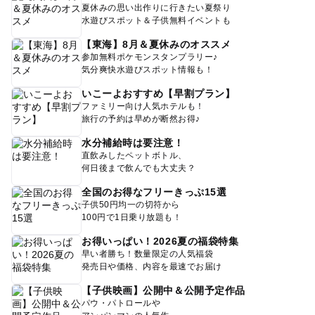
夏休みの思い出作りに行きたい夏祭り
水遊びスポット＆子供無料イベントも
【東海】8月＆夏休みのオススメ
参加無料ポケモンスタンプラリー♪
気分爽快水遊びスポット情報も！
いこーよおすすめ【早割プラン】
ファミリー向け人気ホテルも！
旅行の予約は早めが断然お得♪
水分補給時は要注意！
直飲みしたペットボトル、
何日後まで飲んでも大丈夫？
全国のお得なフリーきっぷ15選
子供50円均一の切符から
100円で1日乗り放題も！
お得いっぱい！2026夏の福袋特集
早い者勝ち！数量限定の人気福袋
発売日や価格、内容を最速でお届け
【子供映画】公開中＆公開予定作品
パウ・パトロールや