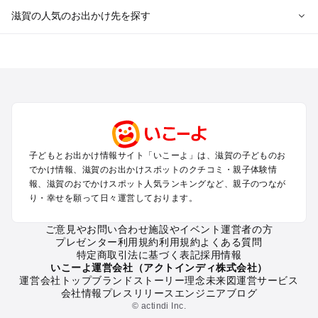
滋賀の人気のお出かけ先を探す
滋賀のエリアからプール子ども連れのお出かけスポット
を探す
草津・守山・近江八幡・栗東のプールお出かけ
彦根・長浜・米原・湖北・湖東三山のプールお出かけ
大津周辺のプールお出かけ
信楽・甲賀のプールお出かけ
湖西（琵琶湖）のプールお出かけ
子どもとお出かけ情報サイト「いこーよ」は、滋賀の子どものお
雄琴・堅田のプールお出かけ
でかけ情報、滋賀のお出かけスポットのクチコミ・親子体験情
報、滋賀のおでかけスポット人気ランキングなど、親子のつなが
滋賀の定番お出かけスポット
り・幸せを願って日々運営しております。
滋賀の遊園地
ご意見やお問い合わせ
施設やイベント運営者の方
滋賀の動物園
プレゼンター利用規約
利用規約
よくある質問
滋賀のバーベキュー
特定商取引法に基づく表記
採用情報
滋賀の釣り
いこーよ運営会社（アクトインディ株式会社）
運営会社トップ
ブランドストーリー
理念
未来図
運営サービス
滋賀の牧場
会社情報
プレスリリース
エンジニアブログ
滋賀のプール
© actindi Inc.
滋賀のアスレチック