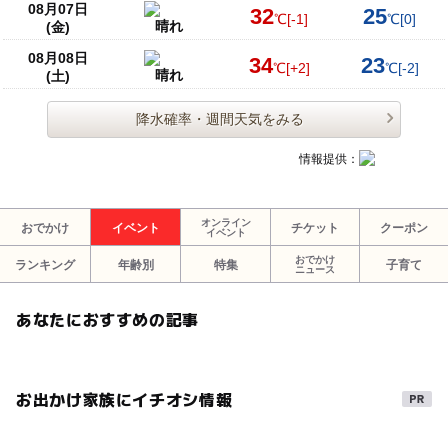
08月07日
32
25
℃
[-1]
℃
[0]
晴れ
(金)
08月08日
34
23
℃
[+2]
℃
[-2]
晴れ
(土)
降水確率・週間天気をみる
情報提供：
オンライン
おでかけ
イベント
チケット
クーポン
イベント
おでかけ
ランキング
年齢別
特集
子育て
ニュース
あなたにおすすめの記事
お出かけ家族にイチオシ情報