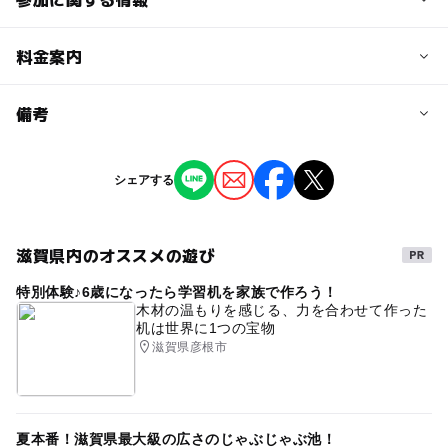
予約/応募
料金案内
問い合わせ先に直接ご確認ください。
料金について
備考
注意・制限事項
体験料：1尾300円／ご飯、お味噌汁付き500円 ※別途入
場所：アウトドアキッチン(体験工房)
園料が必要
※掲載の情報は天候や主催者側の都合などにより変更にな
シェアする
ることがあります。
情報提供：イベントバンク
滋賀県内のオススメの遊び
特別体験♪6歳になったら学習机を家族で作ろう！
木材の温もりを感じる、力を合わせて作った
机は世界に1つの宝物
滋賀県彦根市
夏本番！滋賀県最大級の広さのじゃぶじゃぶ池！