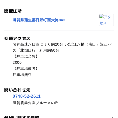
開催住所
滋賀県蒲生郡日野町西大路843
交通アクセス
名神高速八日市ICより約20分 JR近江八幡（南口）近江バ
ス「北畑口行」利用約50分
【駐車場台数】
2000
【駐車場備考】
駐車場無料
問い合わせ先
0748-52-2611
滋賀農業公園ブルーメの丘
参加に関する情報