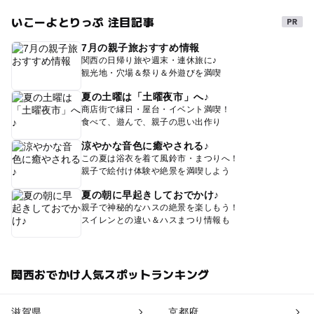
いこーよとりっぷ 注目記事
7月の親子旅おすすめ情報
関西の日帰り旅や週末・連休旅に♪
観光地・穴場＆祭り＆外遊びを満喫
夏の土曜は「土曜夜市」へ♪
商店街で縁日・屋台・イベント満喫！
食べて、遊んで、親子の思い出作り
涼やかな音色に癒やされる♪
この夏は浴衣を着て風鈴市・まつりへ！
親子で絵付け体験や絶景を満喫しよう
夏の朝に早起きしておでかけ♪
親子で神秘的なハスの絶景を楽しもう！
スイレンとの違い＆ハスまつり情報も
関西おでかけ人気スポットランキング
滋賀県
京都府