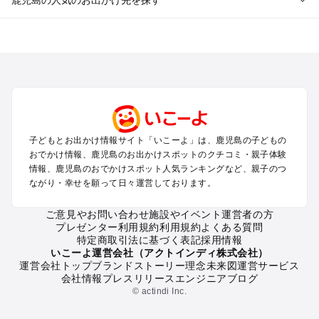
鹿児島のエリアからプール子ども連れのお出かけスポッ
トを探す
鹿児島市・桜島のプールお出かけ
霧島のプールお出かけ
鹿屋・垂水・大隅のプールお出かけ
指宿・知覧・枕崎・南薩のプールお出かけ
川内・出水・串木野・北薩のプールお出かけ
子どもとお出かけ情報サイト「いこーよ」は、鹿児島の子どもの
屋久島・奄美大島・種子島・宮古島・石垣島（鹿児島～沖縄の
おでかけ情報、鹿児島のお出かけスポットのクチコミ・親子体験
離島）のプールお出かけ
情報、鹿児島のおでかけスポット人気ランキングなど、親子のつ
ながり・幸せを願って日々運営しております。
鹿児島の定番お出かけスポット
ご意見やお問い合わせ
施設やイベント運営者の方
鹿児島の遊園地
プレゼンター利用規約
利用規約
よくある質問
鹿児島の動物園
特定商取引法に基づく表記
採用情報
鹿児島のバーベキュー
いこーよ運営会社（アクトインディ株式会社）
運営会社トップ
ブランドストーリー
理念
未来図
運営サービス
鹿児島の釣り
会社情報
プレスリリース
エンジニアブログ
鹿児島の牧場
© actindi Inc.
鹿児島のプール
鹿児島のアスレチック