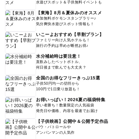
水遊びスポット＆子供無料イベントも
【東海】8月＆夏休みのオススメ
参加無料ポケモンスタンプラリー♪
気分爽快水遊びスポット情報も！
いこーよおすすめ【早割プラン】
ファミリー向け人気ホテルも！
旅行の予約は早めが断然お得♪
水分補給時は要注意！
直飲みしたペットボトル、
何日後まで飲んでも大丈夫？
全国のお得なフリーきっぷ15選
子供50円均一の切符から
100円で1日乗り放題も！
お得いっぱい！2026夏の福袋特集
早い者勝ち！数量限定の人気福袋
発売日や価格、内容を最速でお届け
【子供映画】公開中＆公開予定作品
パウ・パトロールや
アンパンマンの人気作