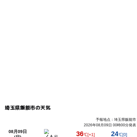
埼玉県飯能市の天気
予報地点：埼玉県飯能市
2026年08月09日 00時00分発表
08月09日
36
24
℃
[+1]
℃
[0]
くもり
(日)