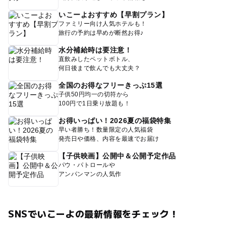
いこーよおすすめ【早割プラン】
ファミリー向け人気ホテルも！
旅行の予約は早めが断然お得♪
水分補給時は要注意！
直飲みしたペットボトル、
何日後まで飲んでも大丈夫？
全国のお得なフリーきっぷ15選
子供50円均一の切符から
100円で1日乗り放題も！
お得いっぱい！2026夏の福袋特集
早い者勝ち！数量限定の人気福袋
発売日や価格、内容を最速でお届け
【子供映画】公開中＆公開予定作品
パウ・パトロールや
アンパンマンの人気作
SNSでいこーよの最新情報をチェック！