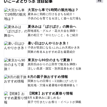
いこーよとりっぷ 注目記事
大宮から車で1時間の観光地は？
夏休みに気軽に行けるまちを紹介！
子供の心を育てる＆涼しく遊べる穴場も
夏休みは「ばけばけ」の舞台へ
聖地巡礼・グルメ・花火大会を満喫！
夏の松江で「やりたいこと」をご紹介
暑い日はひんやりかき氷！
子供が笑顔になる♪ふわふわ天然かき氷
関東の有名＆おすすめ店を厳選紹介
東京から90分のまちで夏旅！
真田氏ゆかりの上田市で観光を満喫♪
涼しい高原・国宝・別所温泉をめぐる旅
8月の親子旅おすすめ情報
関東からの日帰り～1泊旅にぴったり
観光地・穴場＆避暑地や収穫体験も！
【関東】おすすめ夏祭り情報
8月＆夏休みに楽しめる♪
親子で行きたいお祭り・イベントが満載