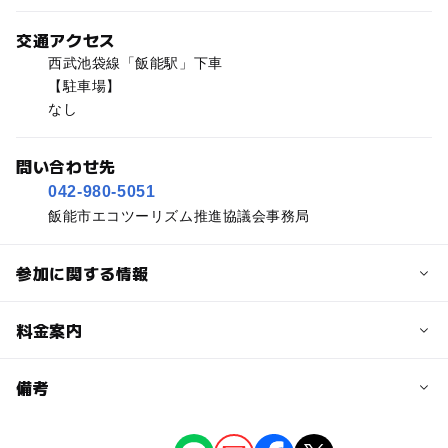
交通アクセス
西武池袋線「飯能駅」下車
【駐車場】
なし
問い合わせ先
042-980-5051
飯能市エコツーリズム推進協議会事務局
参加に関する情報
予約/応募
料金案内
問い合わせ先に直接ご確認ください。
料金について
備考
一人4,700円
※掲載の情報は天候や主催者側の都合などにより変更にな