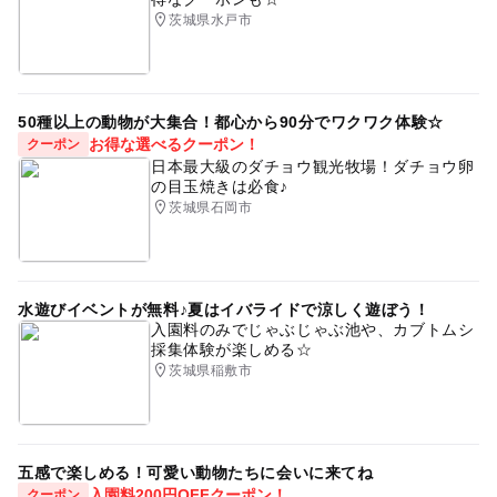
茨城県水戸市
50種以上の動物が大集合！都心から90分でワクワク体験☆
お得な選べるクーポン！
クーポン
日本最大級のダチョウ観光牧場！ダチョウ卵
の目玉焼きは必食♪
茨城県石岡市
水遊びイベントが無料♪夏はイバライドで涼しく遊ぼう！
入園料のみでじゃぶじゃぶ池や、カブトムシ
採集体験が楽しめる☆
茨城県稲敷市
五感で楽しめる！可愛い動物たちに会いに来てね
入園料200円OFFクーポン！
クーポン