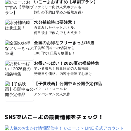
いこーよおすすめ【早割プラン】
ファミリー向け人気ホテルも！
旅行の予約は早めが断然お得♪
水分補給時は要注意！
直飲みしたペットボトル、
何日後まで飲んでも大丈夫？
全国のお得なフリーきっぷ15選
子供50円均一の切符から
100円で1日乗り放題も！
お得いっぱい！2026夏の福袋特集
早い者勝ち！数量限定の人気福袋
発売日や価格、内容を最速でお届け
【子供映画】公開中＆公開予定作品
パウ・パトロールや
アンパンマンの人気作
SNSでいこーよの最新情報をチェック！