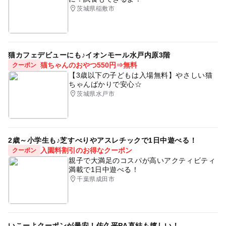
茨城県稲敷市
猫カフェデビューにも♪イオンモール水戸内原3階
猫ちゃんのおやつ550円⇒無料
クーポン
【3歳以下の子どもは入場無料】やさしい猫
ちゃんばかりで安心☆
茨城県水戸市
2歳～小学生も♪芝すべりやアスレチックで1日中遊べる！
入園料割引のお得なクーポン
クーポン
親子で大満足のコスパが高いアクティビティ
満載で1日中遊べる！
千葉県成田市
いこーよクーポンが最安！佐久平PA直結も嬉しい！