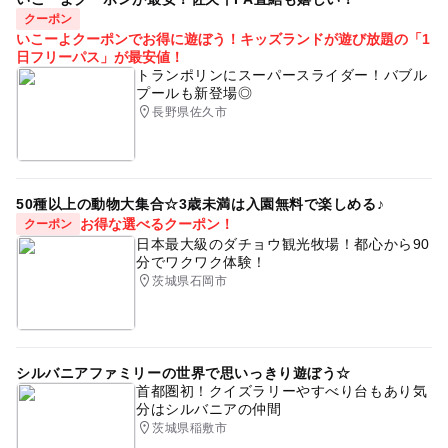
クーポン
いこーよクーポンでお得に遊ぼう！キッズランドが遊び放題の「1
日フリーパス」が最安値！
トランポリンにスーパースライダー！バブル
プールも新登場◎
長野県佐久市
50種以上の動物大集合☆3歳未満は入園無料で楽しめる♪
お得な選べるクーポン！
クーポン
日本最大級のダチョウ観光牧場！都心から90
分でワクワク体験！
茨城県石岡市
シルバニアファミリーの世界で思いっきり遊ぼう☆
首都圏初！クイズラリーやすべり台もあり気
分はシルバニアの仲間
茨城県稲敷市