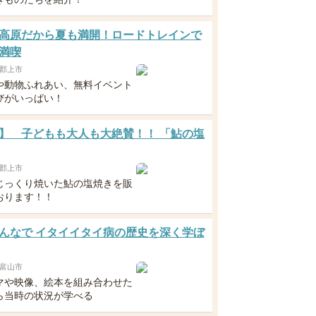
高原だから夏も満開！ロードトレインで
満喫
郡上市
や動物ふれあい、無料イベント
びがいっぱい！
】 子どもも大人も大絶賛！！ 「鮎の塩
郡上市
じっくり焼いた鮎の塩焼きを販
おります！！
んなで イタイイタイ病の歴史を深く学ぼ
富山市
マや映像、絵本を組み合わせた
ら当時の状況が学べる