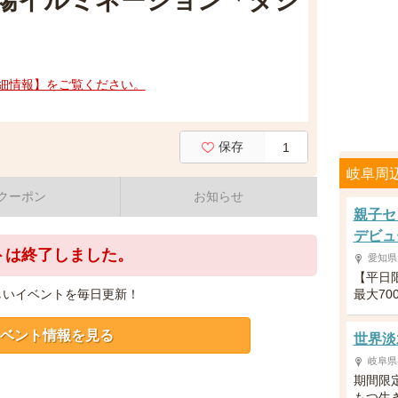
場イルミネーション「タジ
細情報】をご覧ください。
保存
1
岐阜周
クーポン
お知らせ
親子セ
デビュ
トは終了しました。
愛知県
【平日
しいイベントを毎日更新！
最大70
ベント情報を見る
世界淡
岐阜県
期間限
もつ生