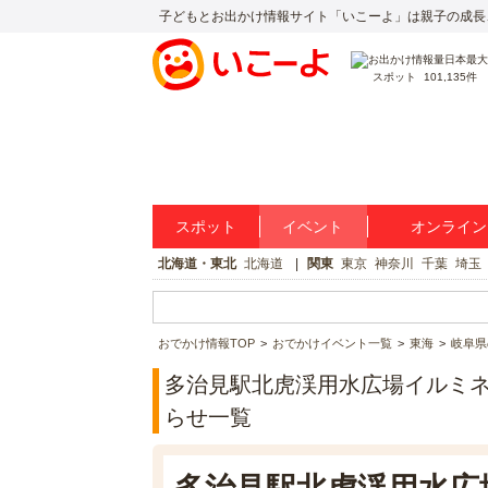
子どもとお出かけ情報サイト「いこーよ」は親子の成長
スポット
101,135件
スポット
イベント
オンライン
北海道・東北
北海道
関東
東京
神奈川
千葉
埼玉
おでかけ情報TOP
おでかけイベント一覧
東海
岐阜県
多治見駅北虎渓用水広場イルミ
らせ一覧