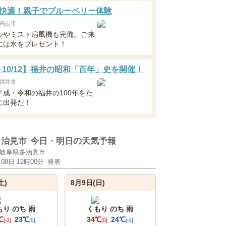
快適！親子でブルーベリー体験
高山市
ルやミスト扇風機も完備。ご来
には水をプレゼント！
1～10/12】福井の昭和「百年」史を開催！
福井市
平成・令和の福井の100年をた
に出発だ！
多治見市
今日・明日の天気予報
岐阜県多治見市
月08日 12時00分
発表
土)
8月9日(日)
もり のち 雨
くもり のち 雨
℃
23℃
34℃
24℃
[-3]
[0]
[0]
[-1]