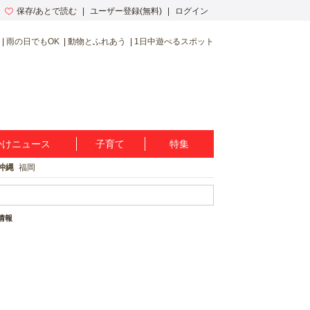
保存/あとで読む
ユーザー登録(無料)
ログイン
雨の日でもOK
動物とふれあう
1日中遊べるスポット
かけニュース
子育て
特集
沖縄
福岡
情報