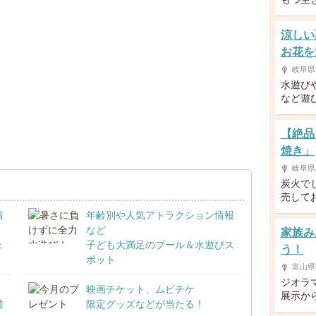
涼しい
お花を
岐阜県
水遊び
など遊
【絶品
焼き」
岐阜県
炭火で
売して
情
年齢別や人気アトラクション情報
など
家族み
ェ
子ども大満足のプール＆水遊びス
う！
ポット
富山県
ジオラ
映画チケット、ムビチケ
展示か
遊
限定グッズなどが当たる！