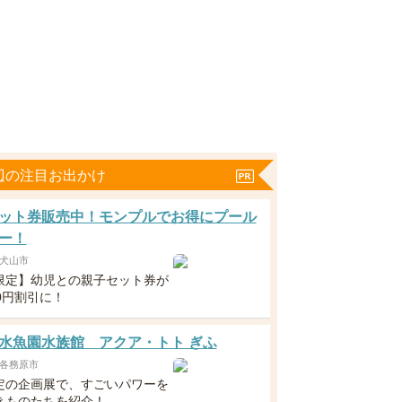
辺の注目お出かけ
ット券販売中！モンプルでお得にプール
ー！
犬山市
限定】幼児との親子セット券が
0円割引に！
水魚園水族館 アクア・トト ぎふ
各務原市
定の企画展で、すごいパワーを
きものたちを紹介！