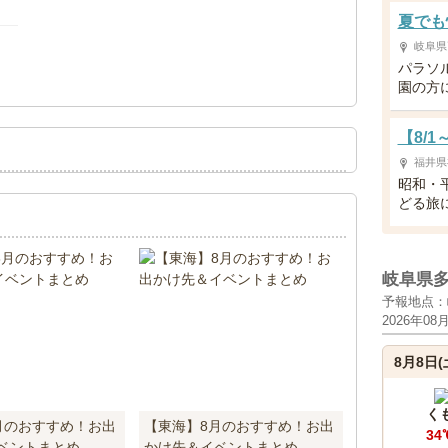
夏でも
岐阜県
！
パラソ
園の方
【8/
福井県
昭和・
どる旅
岐阜県
予報地点：
2026年08
8月8日(
く
月のおすすめ！お出
【東海】8月のおすすめ！お出
34
ベントまとめ
かけ先＆イベントまとめ