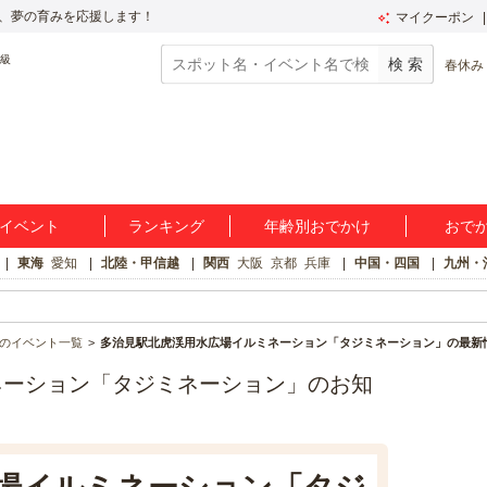
、夢の育みを応援します！
マイクーポン
春休み
イベント
ランキング
年齢別おでかけ
おで
東海
愛知
北陸・甲信越
関西
大阪
京都
兵庫
中国・四国
九州・
のイベント一覧
多治見駅北虎渓用水広場イルミネーション「タジミネーション」の最新
ネーション「タジミネーション」のお知