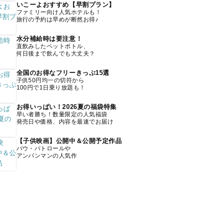
いこーよおすすめ【早割プラン】
ファミリー向け人気ホテルも！
旅行の予約は早めが断然お得♪
水分補給時は要注意！
直飲みしたペットボトル、
何日後まで飲んでも大丈夫？
全国のお得なフリーきっぷ15選
子供50円均一の切符から
100円で1日乗り放題も！
お得いっぱい！2026夏の福袋特集
早い者勝ち！数量限定の人気福袋
発売日や価格、内容を最速でお届け
【子供映画】公開中＆公開予定作品
パウ・パトロールや
アンパンマンの人気作