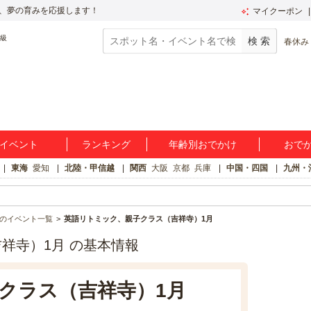
、夢の育みを応援します！
マイクーポン
春休み
イベント
ランキング
年齢別おでかけ
おで
東海
愛知
北陸・甲信越
関西
大阪
京都
兵庫
中国・四国
九州・
のイベント一覧
英語リトミック、親子クラス（吉祥寺）1月
祥寺）1月 の基本情報
クラス（吉祥寺）1月