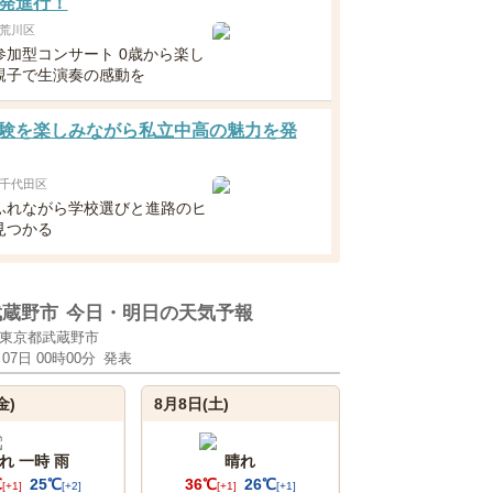
発進行！
荒川区
参加型コンサート 0歳から楽し
親子で生演奏の感動を
験を楽しみながら私立中高の魅力を発
千代田区
ふれながら学校選びと進路のヒ
見つかる
武蔵野市
今日・明日の天気予報
東京都武蔵野市
月07日 00時00分
発表
金)
8月8日(土)
れ 一時 雨
晴れ
℃
25℃
36℃
26℃
[+1]
[+2]
[+1]
[+1]