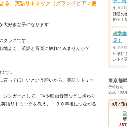
ラ」出
よる、英語リトミック（グランドピアノ使
東京都
話題の
める！
が大好きな子になります
科学体
のクラスです。
見！
東京都
心地よく、英語と音楽に触れてみませんか？
科学に
ントが
oです。
に育ってほしいという願いから、英語リトミッ
東京都
予報地点：
2026年08
・シンガーとして、TVや映画音楽などに携わり
ちに英語リトミックを教え、「３０年後につながる
8月7日(
晴
35