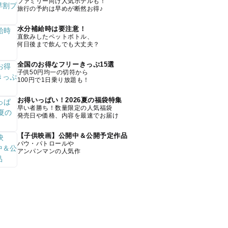
ファミリー向け人気ホテルも！
旅行の予約は早めが断然お得♪
水分補給時は要注意！
直飲みしたペットボトル、
何日後まで飲んでも大丈夫？
全国のお得なフリーきっぷ15選
子供50円均一の切符から
100円で1日乗り放題も！
お得いっぱい！2026夏の福袋特集
早い者勝ち！数量限定の人気福袋
発売日や価格、内容を最速でお届け
【子供映画】公開中＆公開予定作品
パウ・パトロールや
アンパンマンの人気作