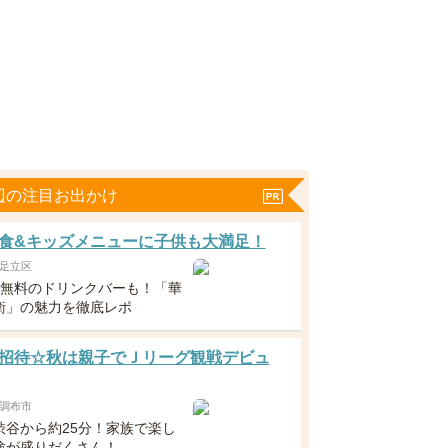
辺の注目お出かけ
食&キッズメニューに子供も大満足！
足立区
下無料のドリンクバーも！「華
衛」の魅力を徹底レポ
招待☆秋は親子でＪリーグ観戦デビュ
調布市
渋谷から約25分！家族で楽し
験が盛りだくさん！