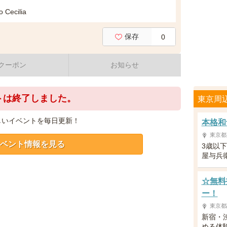
cilia
保存
0
クーポン
お知らせ
トは終了しました。
東京周
しいイベントを毎日更新！
本格和
東京都
ベント情報を見る
3歳以
屋与兵
☆無料
ー！
東京都
新宿・
める体