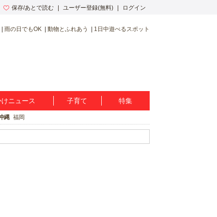
保存/あとで読む
ユーザー登録(無料)
ログイン
雨の日でもOK
動物とふれあう
1日中遊べるスポット
かけニュース
子育て
特集
沖縄
福岡