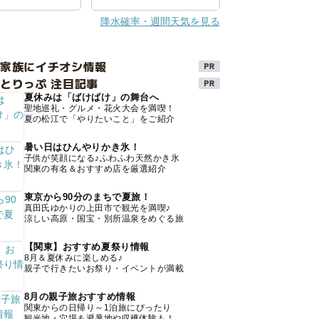
降水確率・週間天気を見る
け家族にイチオシ情報
とりっぷ 注目記事
夏休みは「ばけばけ」の舞台へ
聖地巡礼・グルメ・花火大会を満喫！
夏の松江で「やりたいこと」をご紹介
暑い日はひんやりかき氷！
子供が笑顔になる♪ふわふわ天然かき氷
関東の有名＆おすすめ店を厳選紹介
東京から90分のまちで夏旅！
真田氏ゆかりの上田市で観光を満喫♪
涼しい高原・国宝・別所温泉をめぐる旅
【関東】おすすめ夏祭り情報
8月＆夏休みに楽しめる♪
親子で行きたいお祭り・イベントが満載
8月の親子旅おすすめ情報
関東からの日帰り～1泊旅にぴったり
観光地・穴場＆避暑地や収穫体験も！