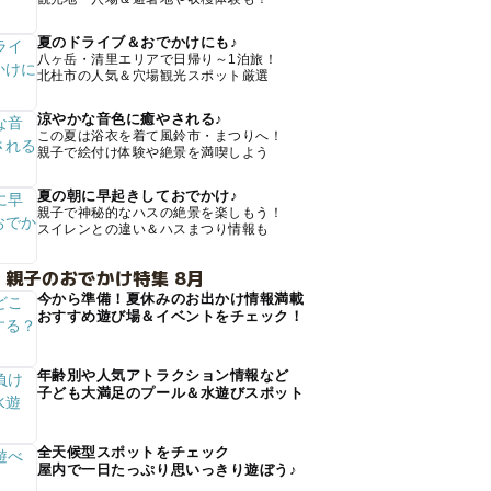
夏のドライブ＆おでかけにも♪
八ヶ岳・清里エリアで日帰り～1泊旅！
北杜市の人気＆穴場観光スポット厳選
涼やかな音色に癒やされる♪
この夏は浴衣を着て風鈴市・まつりへ！
親子で絵付け体験や絶景を満喫しよう
夏の朝に早起きしておでかけ♪
親子で神秘的なハスの絶景を楽しもう！
スイレンとの違い＆ハスまつり情報も
 親子のおでかけ特集 8月
今から準備！夏休みのお出かけ情報満載
おすすめ遊び場＆イベントをチェック！
年齢別や人気アトラクション情報など
子ども大満足のプール＆水遊びスポット
全天候型スポットをチェック
屋内で一日たっぷり思いっきり遊ぼう♪