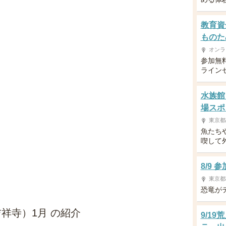
教育資
ものた
オンラ
参加無
ライン
水族館
場スポ
東京都
魚たち
喫して
8/9
東京都
恐竜が
祥寺）1月 の紹介
9/1