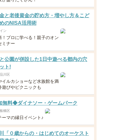
金と老後資金の貯め方・増やし方＆こど
めのNISA活用術
イン
料！プロに学べる！親子のオン
セミナー
と公園が併設した1日中遊べる都内の穴
ット!
品川区
やイルカショーなど水族館を満
外遊びやピクニックも
 参加無料◆ダイナソー・ゲームパーク
板橋区
テーマの縁日イベント♪
9荒川「０歳からの・はじめてのオーケスト