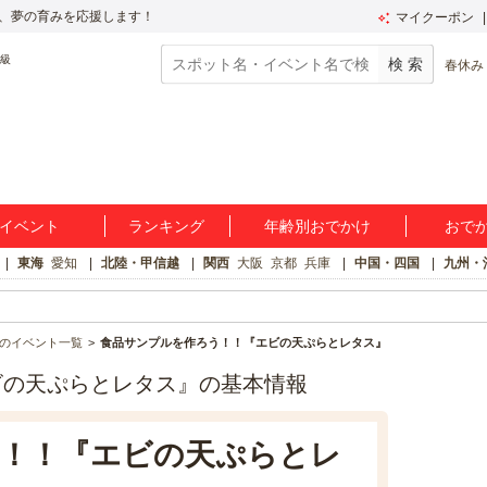
、夢の育みを応援します！
マイクーポン
春休み
イベント
ランキング
年齢別おでかけ
おで
東海
愛知
北陸・甲信越
関西
大阪
京都
兵庫
中国・四国
九州・
のイベント一覧
食品サンプルを作ろう！！『エビの天ぷらとレタス』
ビの天ぷらとレタス』の基本情報
！！『エビの天ぷらとレ