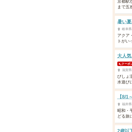
京都駅
まで五
暑い夏
岐阜県
アクア
トがい
大人気
クーポ
滋賀県
びしょ
水遊び
【8/
福井県
昭和・
どる旅
2歳以