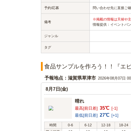
予約/応募
問い合わせ先に直接ご
※掲載の情報は天候や
備考
情報提供：イベントバ
ジャンル
タグ
食品サンプルを作ろう！！『エ
予報地点：滋賀県草津市
2026年08月07日 
8月7日(金)
晴れ
35℃
最高[前日差]
[-1]
27℃
最低[前日差]
[+1]
時間
0-6
6-12
12-18
18-24