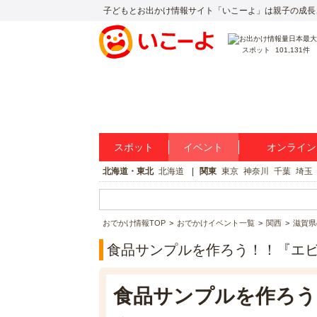
子どもとお出かけ情報サイト「いこーよ」は親子の成長
スポット
101,131件
スポット
イベント
オンライン
北海道・東北
北海道
関東
東京
神奈川
千葉
埼玉
おでかけ情報TOP
おでかけイベント一覧
関西
滋賀県
食品サンプルを作ろう！！『エ
食品サンプルを作ろう