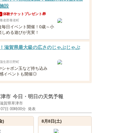
施設
体験チケットプレゼント🎁
ン
養老郡養老町
は毎日イベント開催！0歳～小
楽しめる遊びが充実！
！滋賀県最大級の広さのじゃぶじゃぶ
蒲生郡日野町
やシャボン玉など持ち込み
涼感イベントも開催◎
草津市
今日・明日の天気予報
滋賀県草津市
月07日 00時00分
発表
金)
8月8日(土)