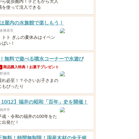
から徒歩圏内！子どもから大人
感を使って没入できる
は屋内の水族館で楽しもう！
各務原市
・トト ぎふの夏休みはイベン
っぱい！
！無料で遊べる噴水コーナーで水遊び
商品購入特典！お菓子プレゼント
ン
野洲市
濡れ必至！？小さいお子さまの
にもぴったり
1～10/12】福井の昭和「百年」史を開催！
福井市
平成・令和の福井の100年をた
に出発だ！
下無料！時間無制限！国産木材の全天候