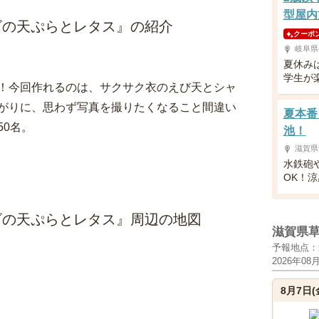
型屋内
ビの天ぷらとレタス』の紹介
クーポ
岐阜県
夏休み
学生が
！今回作れるのは、サクサク衣のえび天とシャ
がりに、思わず写真を撮りたくなること間違い
夏本番
0名。
池！
滋賀県
水鉄砲
OK！
ビの天ぷらとレタス』周辺の地図
滋賀県
予報地点：
2026年08
8月7日(