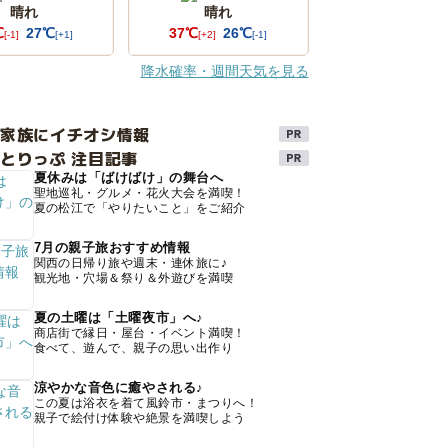
晴れ
晴れ
℃
27℃
37℃
26℃
[-1]
[+1]
[+2]
[-1]
降水確率・週間天気を見る
け家族にイチオシ情報
とりっぷ 注目記事
夏休みは「ばけばけ」の舞台へ
聖地巡礼・グルメ・花火大会を満喫！
夏の松江で「やりたいこと」をご紹介
7月の親子旅おすすめ情報
関西の日帰り旅や週末・連休旅に♪
観光地・穴場＆祭り＆外遊びを満喫
夏の土曜は「土曜夜市」へ♪
商店街で縁日・屋台・イベント満喫！
食べて、遊んで、親子の思い出作り
涼やかな音色に癒やされる♪
この夏は浴衣を着て風鈴市・まつりへ！
親子で絵付け体験や絶景を満喫しよう