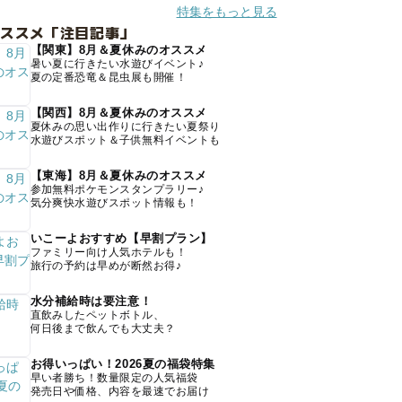
特集をもっと見る
オススメ「注目記事」
【関東】8月＆夏休みのオススメ
暑い夏に行きたい水遊びイベント♪
夏の定番恐竜＆昆虫展も開催！
【関西】8月＆夏休みのオススメ
夏休みの思い出作りに行きたい夏祭り
水遊びスポット＆子供無料イベントも
【東海】8月＆夏休みのオススメ
参加無料ポケモンスタンプラリー♪
気分爽快水遊びスポット情報も！
いこーよおすすめ【早割プラン】
ファミリー向け人気ホテルも！
旅行の予約は早めが断然お得♪
水分補給時は要注意！
直飲みしたペットボトル、
何日後まで飲んでも大丈夫？
お得いっぱい！2026夏の福袋特集
早い者勝ち！数量限定の人気福袋
発売日や価格、内容を最速でお届け