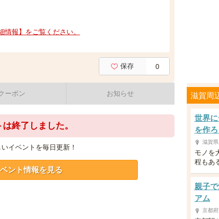
細情報】をご覧ください。
保存
0
クーポン
お知らせ
滋賀周
世界に
トは終了しました。
を作ろ
滋賀県
しいイベントを毎日更新！
モノを
程もあ
ベント情報を見る
親子で
アム
京都府