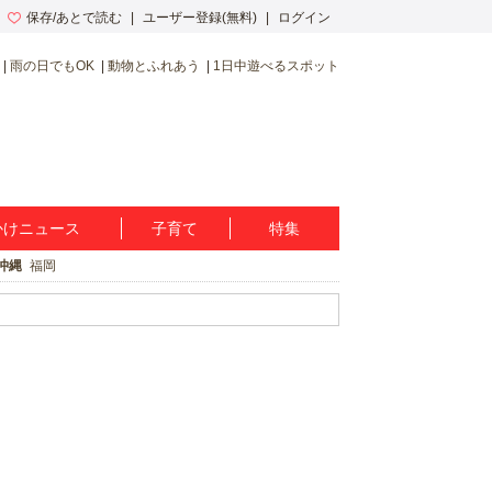
保存/あとで読む
ユーザー登録(無料)
ログイン
雨の日でもOK
動物とふれあう
1日中遊べるスポット
かけニュース
子育て
特集
沖縄
福岡