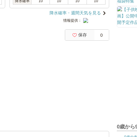
降水確率
10
10
10
10
降水確率・週間天気を見る
情報提供：
保存
0
0歳から