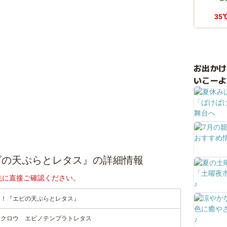
35
お出か
いこーよ
ビの天ぷらとレタス』の詳細情報
先に直接ご確認ください。
！！『エビの天ぷらとレタス』
ツクロウ エビノテンプラトレタス