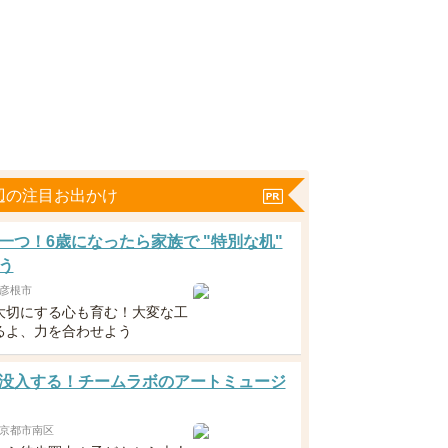
辺の注目お出かけ
一つ！6歳になったら家族で "特別な机"
う
彦根市
大切にする心も育む！大変な工
るよ、力を合わせよう
没入する！チームラボのアートミュージ
京都市南区