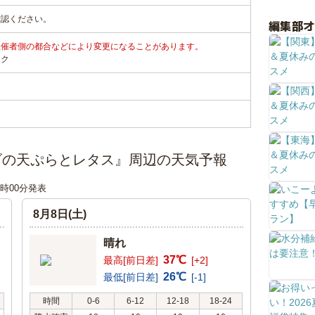
確認ください。
編集部
主催者側の都合などにより変更になることがあります。
ンク
ビの天ぷらとレタス』周辺の天気予報
00時00分発表
8月8日(土)
晴れ
37℃
最高[前日差]
[+2]
26℃
最低[前日差]
[-1]
時間
0-6
6-12
12-18
18-24