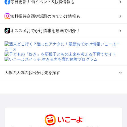
毎日更新！旬イベント&お得情報も
無料招待企画や話題のおでかけ情報も
オススメおでかけ情報を動画で紹介！
大阪の人気のお出かけ先を探す
大阪のエリアからプール子ども連れのお出かけスポット
を探す
堺・大阪南部（岸和田・関西空港・泉南）のプールお出かけ
高槻・吹田・豊中・茨木・箕面・枚方・伊丹空港のプールお出
かけ
梅田・キタ・淀屋橋・本町・福島のプールお出かけ
東大阪・八尾・寝屋川・守口・門真のプールお出かけ