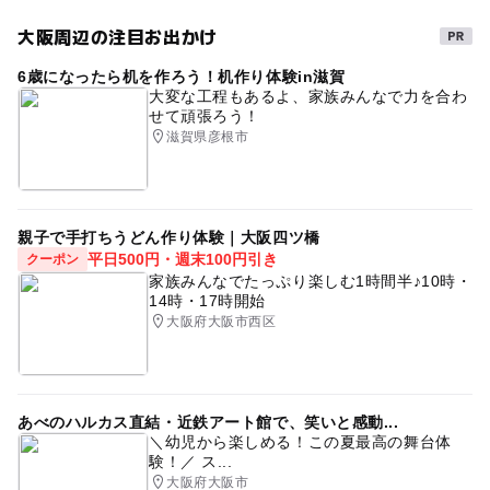
大阪周辺の注目お出かけ
6歳になったら机を作ろう！机作り体験in滋賀
大変な工程もあるよ、家族みんなで力を合わ
せて頑張ろう！
滋賀県彦根市
親子で手打ちうどん作り体験｜大阪四ツ橋
平日500円・週末100円引き
クーポン
家族みんなでたっぷり楽しむ1時間半♪10時・
14時・17時開始
大阪府大阪市西区
あべのハルカス直結・近鉄アート館で、笑いと感動...
＼幼児から楽しめる！この夏最高の舞台体
験！／ ス...
大阪府大阪市