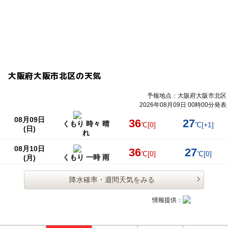
大阪府大阪市北区の天気
予報地点：大阪府大阪市北区
2026年08月09日 00時00分発表
08月09日
36
27
くもり 時々 晴
℃
[0]
℃
[+1]
(日)
れ
08月10日
36
27
℃
[0]
℃
[0]
くもり 一時 雨
(月)
降水確率・週間天気をみる
情報提供：