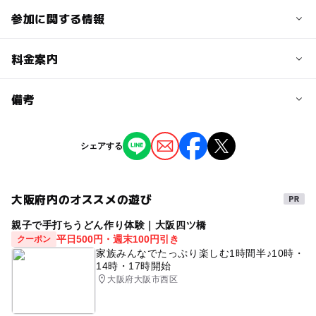
参加に関する情報
予約/応募
料金案内
問い合わせ先に直接ご確認ください。
料金について
備考
部分参加：5,000円 全参加：9,000円
※掲載の情報は天候や主催者側の都合などにより変更にな
シェアする
ることがあります。
情報提供：イベントバンク
大阪府内のオススメの遊び
親子で手打ちうどん作り体験｜大阪四ツ橋
平日500円・週末100円引き
クーポン
家族みんなでたっぷり楽しむ1時間半♪10時・
14時・17時開始
大阪府大阪市西区