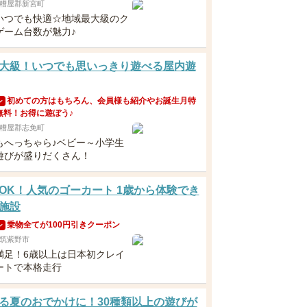
糟屋郡新宮町
いつでも快適☆地域最大級のク
ゲーム台数が魅力♪
大級！いつでも思いっきり遊べる屋内遊
初めての方はもちろん、会員様も紹介やお誕生月特
ン
無料！お得に遊ぼう♪
糟屋郡志免町
もへっちゃら♪ベビー～小学生
遊びが盛りだくさん！
OK！人気のゴーカート 1歳から体験でき
施設
乗物全てが100円引きクーポン
ン
筑紫野市
満足！6歳以上は日本初クレイ
ートで本格走行
る夏のおでかけに！30種類以上の遊びが