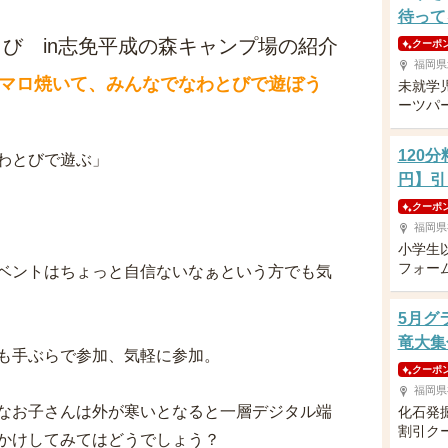
待って
び in志免平成の森キャンプ場の紹介
クーポ
福岡県
マロ焼いて、みんなでなわとびで遊ぼう
未就学
ーツパ
120
わとびで遊ぶ」
円】引
クーポ
福岡県
小学生
フォー
ベントはちょっと自信ないなぁという方でも気
5月グ
竜大集
も手ぶらで参加、気軽に参加。
クーポ
福岡県
なお子さんは外が寒いとなると一層デジタル端
化石発
割引ク
かけしてみてはどうでしょう？