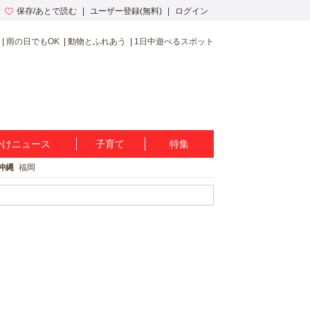
保存/あとで読む
ユーザー登録(無料)
ログイン
雨の日でもOK
動物とふれあう
1日中遊べるスポット
かけニュース
子育て
特集
沖縄
福岡