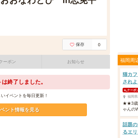
おおなわとび in志免平
保存
0
福岡周
クーポン
お知らせ
猫カフ
トは終了しました。
されよ
クーポ
しいイベントを毎日更新！
福岡県
★★3
ゃんの
ベント情報を見る
話題の
るエリ