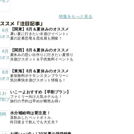
特集をもっと見る
オススメ「注目記事」
【関東】8月＆夏休みのオススメ
暑い夏に行きたい水遊びイベント♪
夏の定番恐竜＆昆虫展も開催！
【関西】8月＆夏休みのオススメ
夏休みの思い出作りに行きたい夏祭り
水遊びスポット＆子供無料イベントも
【東海】8月＆夏休みのオススメ
参加無料ポケモンスタンプラリー♪
気分爽快水遊びスポット情報も！
いこーよおすすめ【早割プラン】
ファミリー向け人気ホテルも！
旅行の予約は早めが断然お得♪
水分補給時は要注意！
直飲みしたペットボトル、
何日後まで飲んでも大丈夫？
お得いっぱい！2026夏の福袋特集