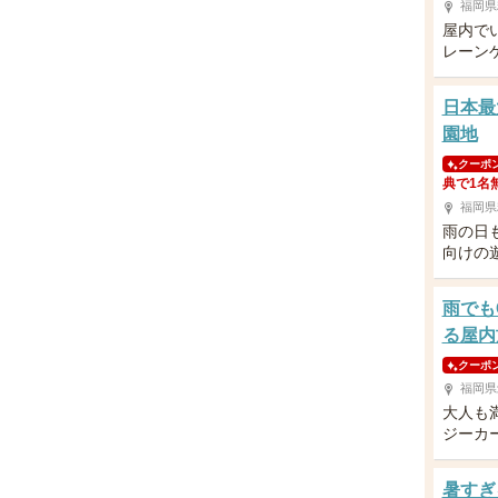
福岡県
屋内で
レーン
日本最
園地
クーポ
典で1名
福岡県
雨の日
向けの
雨でも
る屋内
クーポ
福岡県
大人も
ジーカ
暑すぎ