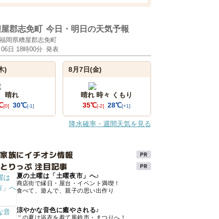
糟屋郡志免町
今日・明日の天気予報
福岡県糟屋郡志免町
月06日 18時00分
発表
木)
8月7日(金)
晴れ
晴れ 時々 くもり
℃
30℃
35℃
28℃
[0]
[-1]
[-2]
[+1]
降水確率・週間天気を見る
け家族にイチオシ情報
とりっぷ 注目記事
夏の土曜は「土曜夜市」へ♪
商店街で縁日・屋台・イベント満喫！
食べて、遊んで、親子の思い出作り
涼やかな音色に癒やされる♪
この夏は浴衣を着て風鈴市・まつりへ！