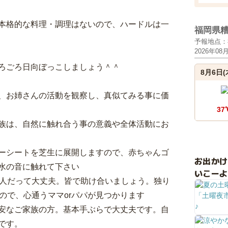
本格的な料理・調理はないので、ハードルは一
福岡県
予報地点：
2026年08
ろごろ日向ぼっこしましょう＾＾
8月6日(
、お姉さんの活動を観察し、真似てみる事に価
37
族は、自然に触れ合う事の意義や全体活動にお
ーシートを芝生に展開しますので、赤ちゃんゴ
お出か
水の音に触れて下さい
いこーよ
3人だって大丈夫。皆で助け合いましょう。独り
ので、心通うママorパパが見つかります
安なご家族の方。基本手ぶらで大丈夫です。自
です。