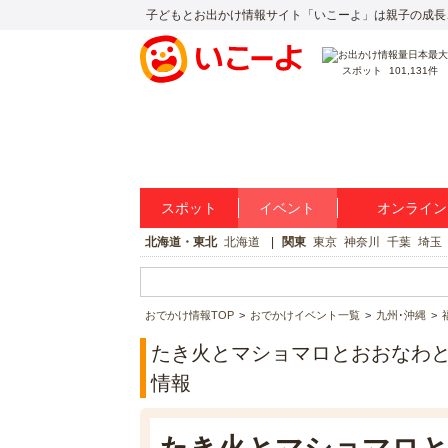
子どもとお出かけ情報サイト「いこーよ」は親子の成長
スポット
101,131件
スポット
イベント
オンライン
北海道・東北
北海道
関東
東京
神奈川
千葉
埼玉
おでかけ情報TOP
おでかけイベント一覧
九州･沖縄
たき火とマショマロとおおなわと
情報