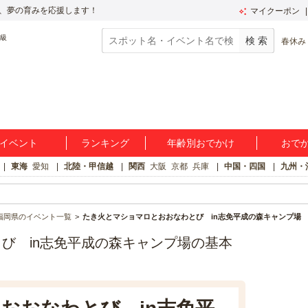
、夢の育みを応援します！
マイクーポン
春休み
イベント
ランキング
年齢別おでかけ
おで
東海
愛知
北陸・甲信越
関西
大阪
京都
兵庫
中国・四国
九州・
福岡県のイベント一覧
たき火とマショマロとおおなわとび in志免平成の森キャンプ場
び in志免平成の森キャンプ場の基本