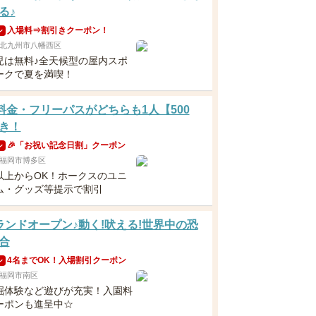
る♪
入場料⇒割引きクーポン！
ン
北九州市八幡西区
児は無料♪全天候型の屋内スポ
ークで夏を満喫！
分料金・フリーパスがどちらも1人【500
き！
🎉「お祝い記念日割」クーポン
ン
福岡市博多区
以上からOK！ホークスのユニ
ム・グッズ等提示で割引
ランドオープン♪動く!吠える!世界中の恐
合
4名までOK！入場割引クーポン
ン
福岡市南区
掘体験など遊びが充実！入園料
ーポンも進呈中☆