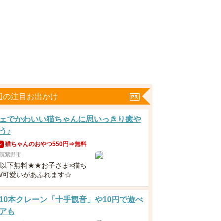
辺の注目お出かけ
ェでかわいい猫ちゃんに思いっきり癒や
う♪
猫ちゃんのおやつ550円⇒無料
ン
筑紫野市
歳以下無料★★お子さま×猫ち
W可愛いがあふれます☆
10本クレーン「十手観音」や10円で遊べ
アも