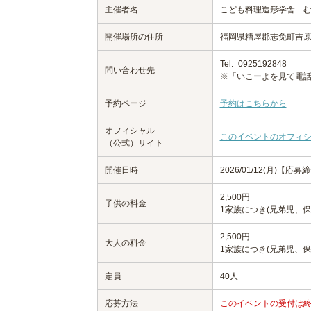
主催者名
こども料理造形学舎 
開催場所の住所
福岡県糟屋郡志免町吉原
Tel:
0925192848
問い合わせ先
※「いこーよを見て電
予約ページ
予約はこちらから
オフィシャル
このイベントのオフィ
（公式）サイト
開催日時
2026/01/12(月)【応募締切
2,500円
子供の料金
1家族につき(兄弟児、保
2,500円
大人の料金
1家族につき(兄弟児、保
定員
40人
応募方法
このイベントの受付は