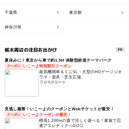
千葉県
東京都
神奈川県
栃木周辺の注目お出かけ
夏休みに！東京から車で約1.5H 体験型鉄道テーマパーク
いこーよ特別割引クーポン
クーポン
蒸気機関車＆ミニSL・大型のHOゲージジオ
ラマ・遊具・芝生広場
群馬県安中市
見逃し厳禁！いこーよのクーポンとWebチケットが最安！
いこーよクーポンが最安！
クーポン
標高1,200mの森で涼しく遊べる！家族で忍
者アスレチックへGO◎