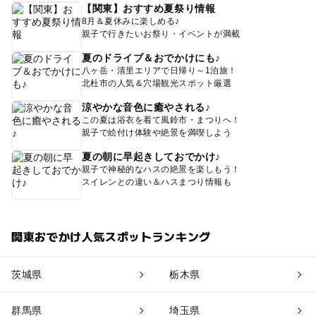
【関東】おすすめ夏祭り情報
8月＆夏休みに楽しめる♪
親子で行きたいお祭り・イベントが満載
夏のドライブ＆おでかけにも♪
八ヶ岳・清里エリアで日帰り～1泊旅！
北杜市の人気＆穴場観光スポット厳選
涼やかな音色に癒やされる♪
この夏は浴衣を着て風鈴市・まつりへ！
親子で絵付け体験や絶景を満喫しよう
夏の朝に早起きしておでかけ♪
親子で神秘的なハスの絶景を楽しもう！
スイレンとの違い＆ハスまつり情報も
関東おでかけ人気スポットランキング
茨城県
栃木県
群馬県
埼玉県