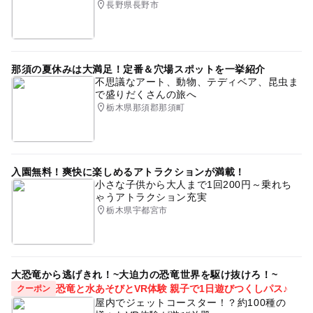
長野県長野市
那須の夏休みは大満足！定番＆穴場スポットを一挙紹介
不思議なアート、動物、テディベア、昆虫ま
で盛りだくさんの旅へ
栃木県那須郡那須町
入園無料！爽快に楽しめるアトラクションが満載！
小さな子供から大人まで1回200円～乗れち
ゃうアトラクション充実
栃木県宇都宮市
大恐竜から逃げきれ！~大迫力の恐竜世界を駆け抜けろ！~
恐竜と水あそびとVR体験 親子で1日遊びつくしパス♪
クーポン
屋内でジェットコースター！？約100種の