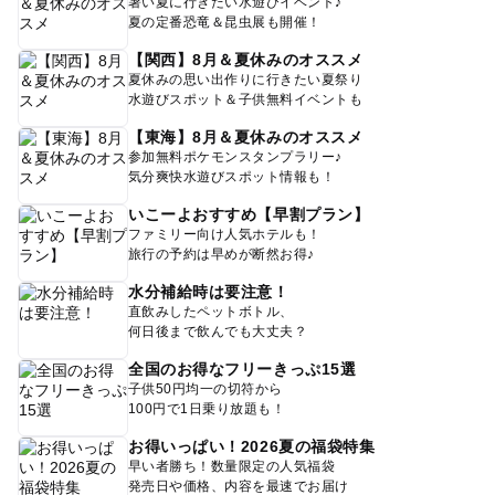
暑い夏に行きたい水遊びイベント♪
夏の定番恐竜＆昆虫展も開催！
【関西】8月＆夏休みのオススメ
夏休みの思い出作りに行きたい夏祭り
水遊びスポット＆子供無料イベントも
【東海】8月＆夏休みのオススメ
参加無料ポケモンスタンプラリー♪
気分爽快水遊びスポット情報も！
いこーよおすすめ【早割プラン】
ファミリー向け人気ホテルも！
旅行の予約は早めが断然お得♪
水分補給時は要注意！
直飲みしたペットボトル、
何日後まで飲んでも大丈夫？
全国のお得なフリーきっぷ15選
子供50円均一の切符から
100円で1日乗り放題も！
お得いっぱい！2026夏の福袋特集
早い者勝ち！数量限定の人気福袋
発売日や価格、内容を最速でお届け