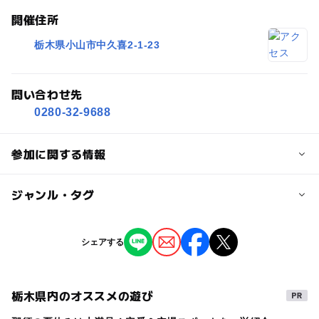
開催住所
栃木県小山市中久喜2-1-23
問い合わせ先
0280-32-9688
参加に関する情報
対象年齢
ジャンル・タグ
3歳･4歳･5歳･6歳(幼児)
小学生
ジャンル
シェアする
予約/応募
ミニイベント
予約不要
栃木県内のオススメの遊び
タグ
注意・制限事項