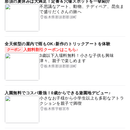
那須の夏休みは大満足！定番＆穴場スポットを一挙紹介
住宅公園
住宅展示場
プレゼント
無料
栃木
※悪天候時は中断する場合がございます。
不思議なアート、動物、テディベア、昆虫ま
で盛りだくさんの旅へ
小山
栃木県
バルーン
アニマル
乗り物
栃木県那須郡那須町
風船
パフォーマンス
トレイン
電車
ミニトレイン
電車大好き
参加無料
無料駐車場
無料駐車場あり
手ぶら
手ぶらでOK
楽しい
全天候型の屋内で雨もOK♪新作のトリックアートを体験
入館料割引クーポンはこちら♪
クーポン
当日参加
当日受付
ふわふわ
ふわふわドーム
3歳以下入場料無料！小さな子供も興味
津々、親子で楽しめます
ゲーム
景品
おもちゃ
ゲームコーナー
栃木県那須郡那須町
のりもの
チュロス
遊園地
冬
冬のイベント
1月
1月イベント
入園無料でコスパ最強！0歳からできる遊園地デビュー♪
小さなお子様から小学生以上も多彩なアトラ
クションを親子で満喫
栃木県宇都宮市