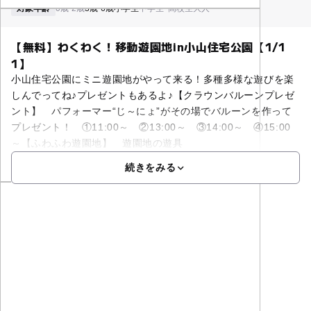
対象年齢
0歳-2歳
3歳-6歳
小学生
中学生･高校生
大人
【無料】わくわく！移動遊園地in小山住宅公園【1/1
1】
小山住宅公園にミニ遊園地がやって来る！多種多様な遊びを楽
しんでってね♪プレゼントもあるよ♪【クラウンバルーンプレゼ
ント】 パフォーマー“じ～にょ”がその場でバルーンを作って
プレゼント！ ①11:00～ ②13:00～ ③14:00～ ④15:00
～【ふわふわ遊園地】 遊園地の遊具
続きをみる