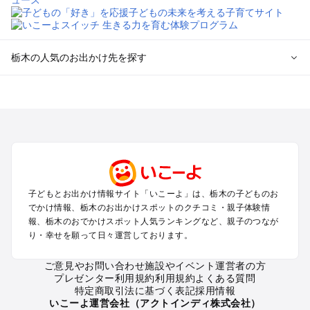
栃木の人気のお出かけ先を探す
栃木のエリアからプール子ども連れのお出かけスポット
を探す
那須高原・那須・板室のプールお出かけ
宇都宮・さくら・高根沢のプールお出かけ
日光・中禅寺湖・霧降高原・今市のプールお出かけ
小山・栃木・鹿沼周辺のプールお出かけ
熊谷・太田・足利・古河のプールお出かけ
子どもとお出かけ情報サイト「いこーよ」は、栃木の子どものお
塩原・矢板・大田原・西那須野のプールお出かけ
でかけ情報、栃木のお出かけスポットのクチコミ・親子体験情
鬼怒川・川治・湯西川・川俣のプールお出かけ
報、栃木のおでかけスポット人気ランキングなど、親子のつなが
真岡・益子・茂木・馬頭のプールお出かけ
り・幸せを願って日々運営しております。
ご意見やお問い合わせ
施設やイベント運営者の方
栃木の定番お出かけスポット
プレゼンター利用規約
利用規約
よくある質問
栃木の遊園地
特定商取引法に基づく表記
採用情報
栃木の動物園
いこーよ運営会社（アクトインディ株式会社）