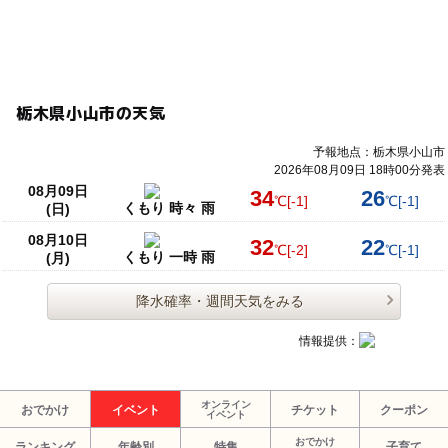
栃木県小山市の天気
予報地点：栃木県小山市
2026年08月09日 18時00分発表
08月09日
34
26
℃
[-1]
℃
[-1]
くもり 時々 雨
(日)
08月10日
32
22
℃
[-2]
℃
[-1]
くもり 一時 雨
(月)
降水確率・週間天気をみる
情報提供：
オンライン
おでかけ
イベント
チケット
クーポン
イベント
おでかけ
ランキング
年齢別
特集
子育て