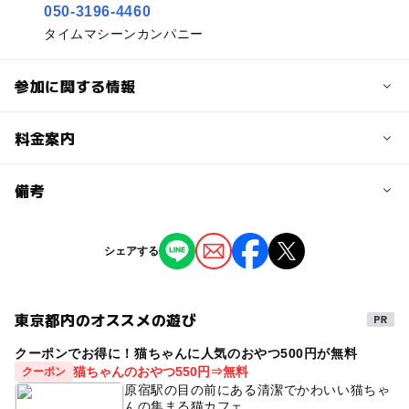
050-3196-4460
タイムマシーンカンパニー
参加に関する情報
予約/応募
料金案内
問い合わせ先に直接ご確認ください。
料金について
備考
入場無料
※掲載の情報は天候や主催者側の都合などにより変更にな
シェアする
ることがあります。
情報提供：イベントバンク
東京都内のオススメの遊び
クーポンでお得に！猫ちゃんに人気のおやつ500円が無料
猫ちゃんのおやつ550円⇒無料
クーポン
原宿駅の目の前にある清潔でかわいい猫ちゃ
んの集まる猫カフェ