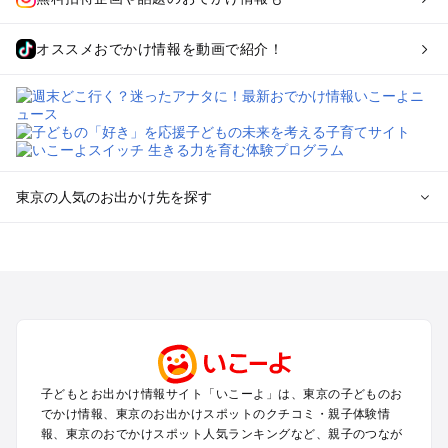
オススメおでかけ情報を動画で紹介！
東京の人気のお出かけ先を探す
東京のエリアからプール子ども連れのお出かけスポット
を探す
立川・国分寺・八王子・昭島・多摩のプールお出かけ
お台場・品川・新橋・汐留・豊洲のプールお出かけ
上野・浅草・錦糸町・両国のプールお出かけ
町田・相模原・愛川・上野原のプールお出かけ
渋谷・原宿・恵比寿・中目黒・自由が丘のプールお出かけ
子どもとお出かけ情報サイト「いこーよ」は、東京の子どものお
池袋・赤羽・王子・巣鴨・目白・石神井のプールお出かけ
でかけ情報、東京のお出かけスポットのクチコミ・親子体験情
新宿・高田馬場・代々木・千駄ヶ谷のプールお出かけ
報、東京のおでかけスポット人気ランキングなど、親子のつなが