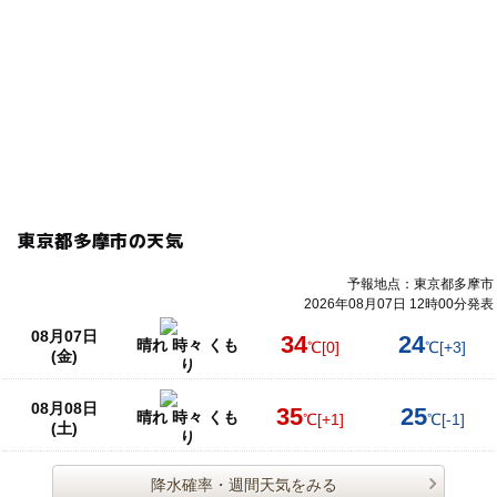
東京都多摩市の天気
予報地点：東京都多摩市
2026年08月07日 12時00分発表
08月07日
34
24
晴れ 時々 くも
℃
[0]
℃
[+3]
(金)
り
08月08日
35
25
晴れ 時々 くも
℃
[+1]
℃
[-1]
(土)
り
降水確率・週間天気をみる