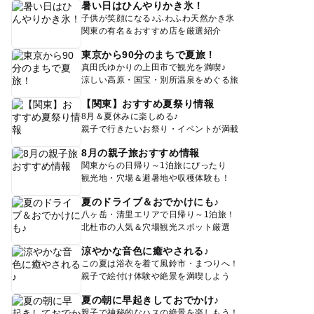
暑い日はひんやりかき氷！
子供が笑顔になる♪ふわふわ天然かき氷
関東の有名＆おすすめ店を厳選紹介
東京から90分のまちで夏旅！
真田氏ゆかりの上田市で観光を満喫♪
涼しい高原・国宝・別所温泉をめぐる旅
【関東】おすすめ夏祭り情報
8月＆夏休みに楽しめる♪
親子で行きたいお祭り・イベントが満載
8月の親子旅おすすめ情報
関東からの日帰り～1泊旅にぴったり
観光地・穴場＆避暑地や収穫体験も！
夏のドライブ＆おでかけにも♪
八ヶ岳・清里エリアで日帰り～1泊旅！
北杜市の人気＆穴場観光スポット厳選
涼やかな音色に癒やされる♪
この夏は浴衣を着て風鈴市・まつりへ！
親子で絵付け体験や絶景を満喫しよう
夏の朝に早起きしておでかけ♪
親子で神秘的なハスの絶景を楽しもう！