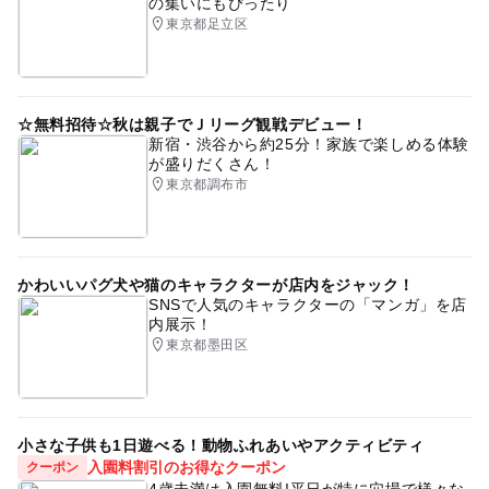
の集いにもぴったり
東京都足立区
☆無料招待☆秋は親子でＪリーグ観戦デビュー！
新宿・渋谷から約25分！家族で楽しめる体験
が盛りだくさん！
東京都調布市
かわいいパグ犬や猫のキャラクターが店内をジャック！
SNSで人気のキャラクターの「マンガ」を店
内展示！
東京都墨田区
小さな子供も1日遊べる！動物ふれあいやアクティビティ
入園料割引のお得なクーポン
クーポン
4歳未満は入園無料!平日が特に穴場で様々な