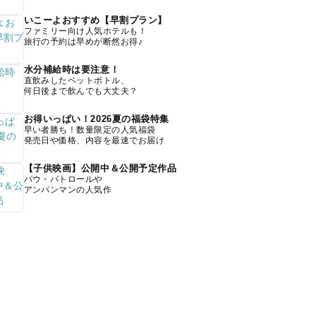
いこーよおすすめ【早割プラン】
ファミリー向け人気ホテルも！
旅行の予約は早めが断然お得♪
水分補給時は要注意！
直飲みしたペットボトル、
何日後まで飲んでも大丈夫？
お得いっぱい！2026夏の福袋特集
早い者勝ち！数量限定の人気福袋
発売日や価格、内容を最速でお届け
【子供映画】公開中＆公開予定作品
パウ・パトロールや
アンパンマンの人気作