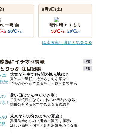
金)
8月8日(土)
れ 一時 雨
晴れ 時々 くもり
℃
26℃
36℃
26℃
[+2]
[+4]
[+2]
[0]
降水確率・週間天気を見る
け家族にイチオシ情報
とりっぷ 注目記事
大宮から車で1時間の観光地は？
夏休みに気軽に行けるまちを紹介！
子供の心を育てる＆涼しく遊べる穴場も
暑い日はひんやりかき氷！
子供が笑顔になる♪ふわふわ天然かき氷
関東の有名＆おすすめ店を厳選紹介
東京から90分のまちで夏旅！
真田氏ゆかりの上田市で観光を満喫♪
涼しい高原・国宝・別所温泉をめぐる旅