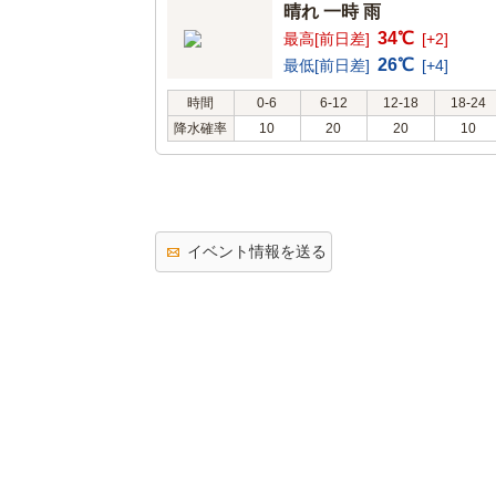
晴れ 一時 雨
34℃
最高[前日差]
[+2]
26℃
最低[前日差]
[+4]
時間
0-6
6-12
12-18
18-24
降水確率
10
20
20
10
イベント情報を送る