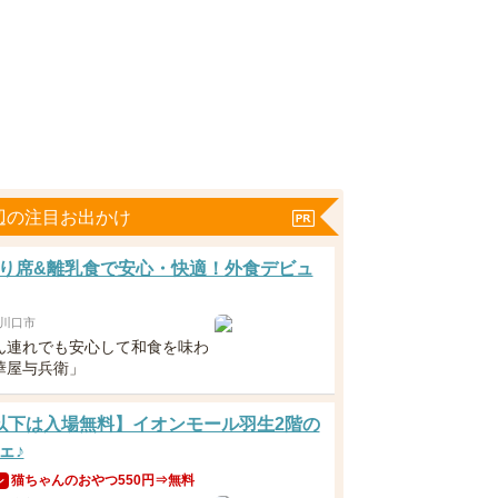
辺の注目お出かけ
り席&離乳食で安心・快適！外食デビュ
川口市
ん連れでも安心して和食を味わ
華屋与兵衛」
以下は入場無料】イオンモール羽生2階の
ェ♪
猫ちゃんのおやつ550円⇒無料
ン