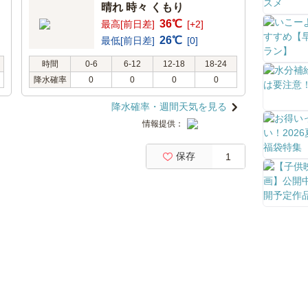
晴れ 時々 くもり
36℃
最高[前日差]
[+2]
26℃
最低[前日差]
[0]
時間
0-6
6-12
12-18
18-24
降水確率
0
0
0
0
降水確率・週間天気を見る
情報提供：
保存
1