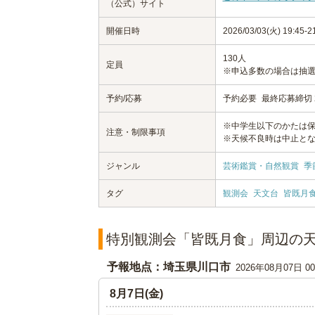
（公式）サイト
開催日時
2026/03/03(火) 19:45
130人
定員
※申込多数の場合は抽
予約/応募
予約必要
最終応募締切 20
※中学生以下のかたは
注意・制限事項
※天候不良時は中止と
ジャンル
芸術鑑賞・自然観賞
季
タグ
観測会
天文台
皆既月
特別観測会「皆既月食」周辺の
予報地点：埼玉県川口市
2026年08月07日 
8月7日(金)