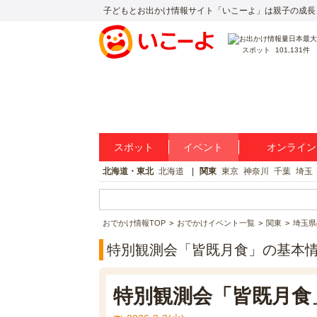
子どもとお出かけ情報サイト「いこーよ」は親子の成長
スポット
101,131件
スポット
イベント
オンライン
北海道・東北
北海道
関東
東京
神奈川
千葉
埼玉
おでかけ情報TOP
おでかけイベント一覧
関東
埼玉県
特別観測会「皆既月食」の基本
特別観測会「皆既月食