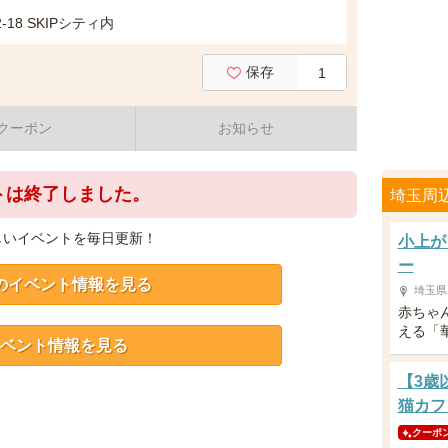
18 SKIPシティ内
保存
1
クーポン
お知らせ
トは終了しました。
埼玉周
しいイベントを毎日更新！
小上が
ー
のイベント情報を見る
埼玉県
赤ちゃ
える「
ベント情報を見る
【3歳
猫カフ
クーポ