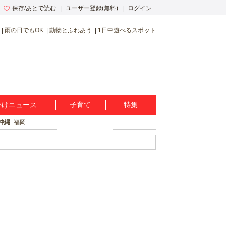
保存/あとで読む
ユーザー登録(無料)
ログイン
雨の日でもOK
動物とふれあう
1日中遊べるスポット
かけニュース
子育て
特集
沖縄
福岡