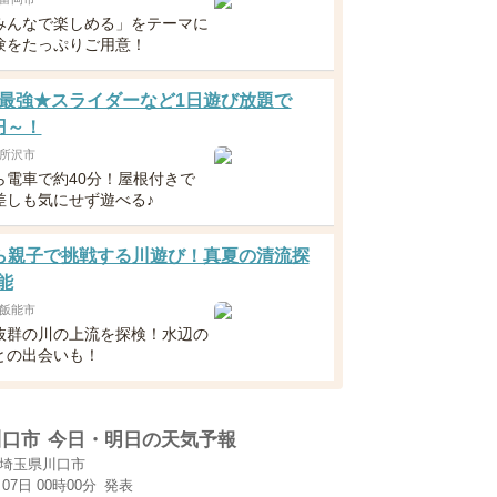
みんなで楽しめる」をテーマに
験をたっぷりご用意！
最強★スライダーなど1日遊び放題で
0円～！
所沢市
ら電車で約40分！屋根付きで
差しも気にせず遊べる♪
ら親子で挑戦する川遊び！真夏の清流探
能
飯能市
抜群の川の上流を探検！水辺の
との出会いも！
川口市
今日・明日の天気予報
埼玉県川口市
月07日 00時00分
発表