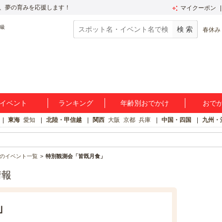
、夢の育みを応援します！
マイクーポン
春休み
イベント
ランキング
年齢別おでかけ
おで
東海
愛知
北陸・甲信越
関西
大阪
京都
兵庫
中国・四国
九州・
のイベント一覧
特別観測会「皆既月食」
情報
」