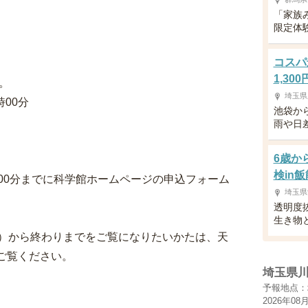
「家族
限定体
コスパ
1,30
。
埼玉県
時00分
池袋か
雨や日
6歳か
検in飯
2時00分までに科学館ホームページの申込フォーム
埼玉県
透明度
生き物
）から終わりまでをご覧になりたいかたは、天
をご覧ください。
埼玉県
予報地点：
2026年08