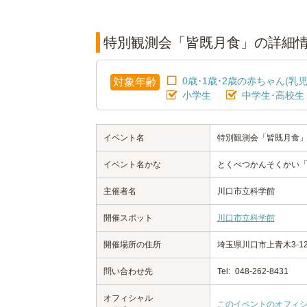
特別観測会「皆既月食」の詳細
0歳･1歳･2歳の赤ちゃん(乳児
対象年齢
小学生
中学生･高校生
イベント名
特別観測会「皆既月食
イベント名かな
とくべつかんそくかい
主催者名
川口市立科学館
開催スポット
川口市立科学館
開催場所の住所
埼玉県川口市上青木3-12-
問い合わせ先
Tel:
048-262-8431
オフィシャル
このイベントのオフィ