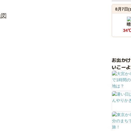
8月7日(
地図
晴
34
お出か
いこーよ