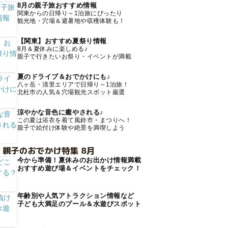
8月の親子旅おすすめ情報
関東からの日帰り～1泊旅にぴったり
観光地・穴場＆避暑地や収穫体験も！
【関東】おすすめ夏祭り情報
8月＆夏休みに楽しめる♪
親子で行きたいお祭り・イベントが満載
夏のドライブ＆おでかけにも♪
八ヶ岳・清里エリアで日帰り～1泊旅！
北杜市の人気＆穴場観光スポット厳選
涼やかな音色に癒やされる♪
この夏は浴衣を着て風鈴市・まつりへ！
親子で絵付け体験や絶景を満喫しよう
 親子のおでかけ特集 8月
今から準備！夏休みのお出かけ情報満載
おすすめ遊び場＆イベントをチェック！
年齢別や人気アトラクション情報など
子ども大満足のプール＆水遊びスポット