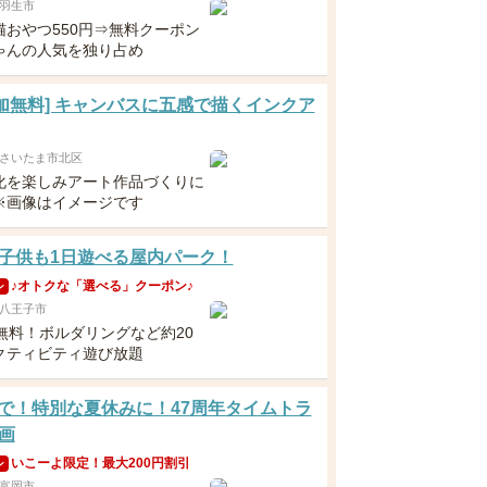
羽生市
猫おやつ550円⇒無料クーポン
ゃんの人気を独り占め
[参加無料] キャンバスに五感で描くインクア
さいたま市北区
化を楽しみアート作品づくりに
※画像はイメージです
子供も1日遊べる屋内パーク！
♪オトクな「選べる」クーポン♪
ン
八王子市
歳無料！ボルダリングなど約20
クティビティ遊び放題
3まで！特別な夏休みに！47周年タイムトラ
画
いこーよ限定！最大200円割引
ン
富岡市