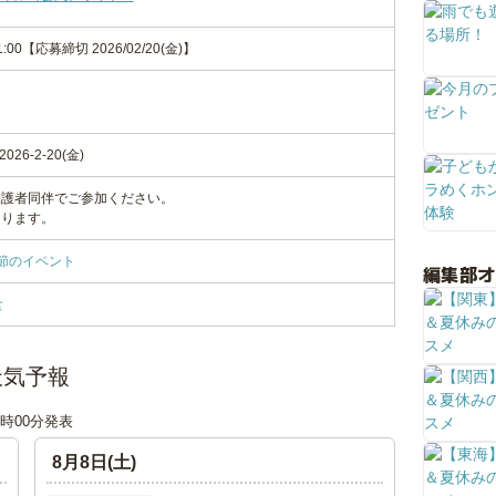
-21:00【応募締切 2026/02/20(金)】
選
26-2-20(金)
保護者同伴でご参加ください。
なります。
節のイベント
編集部
食
天気予報
00時00分発表
8月8日(土)