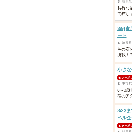
埼玉県
お得な
で猫ち
8/9
ート
埼玉県
色の変
挑戦！
小さな
クーポ
東京都
0～3
種のア
8/2
ベル企
クーポ
群馬県