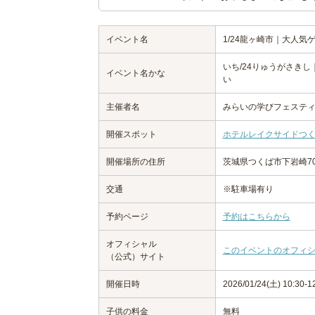
イベント名
1/24龍ヶ崎市｜大人
いち/24りゅうがさき
イベント名かな
い
主催者名
みらいの学びフェステ
開催スポット
ホテルレイクサイドつ
開催場所の住所
茨城県つくば市下岩崎7
交通
※駐車場有り
予約ページ
予約はこちらから
オフィシャル
このイベントのオフィ
（公式）サイト
開催日時
2026/01/24(土) 10:30
子供の料金
無料