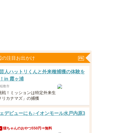
辺の注目お出かけ
芸人ハットリくんと外来種捕獲の体験を
！in 霞ヶ浦
稲敷市
挑戦！ミッションは特定外来生
メリカナマズ」の捕獲
ェデビューにも♪イオンモール水戸内原3
猫ちゃんのおやつ550円⇒無料
ン