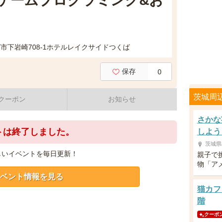
気ゲームプログラミング&お
市下岩崎708-1ホテルレイクサイドつくば
保存
0
茨城周
クーポン
お知らせ
さかな
トは終了しました。
しよう
茨城県
しいイベントを毎日更新！
親子で
物「ア
ベント情報を見る
猫カフ
階
クーポ