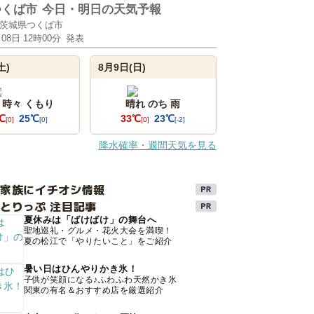
つくば市
今日・明日の天気予報
茨城県つくば市
月08日 12時00分
発表
土)
8月9日(日)
 時々 くもり
晴れ のち 雨
℃
25℃
33℃
23℃
[0]
[0]
[0]
[-2]
降水確率・週間天気を見る
け家族にイチオシ情報
とりっぷ 注目記事
夏休みは「ばけばけ」の舞台へ
聖地巡礼・グルメ・花火大会を満喫！
夏の松江で「やりたいこと」をご紹介
暑い日はひんやりかき氷！
子供が笑顔になる♪ふわふわ天然かき氷
関東の有名＆おすすめ店を厳選紹介