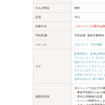
大人の料金
無料
定員
76人
応募方法
このイベントの受付は
予約/応募
予約必要
最終応募締切 20
ジャンル
ものづくり・学び体験
駐車場有り
会場は屋内
ワークショップ
大人も
初めてのプログラミン
タグ
プログラミングイベン
子どもプログラミング
小学生プログラミング
室内お出かけ
龍ケ崎市
当イベントでは以下の
・事前予約制のため入
感染症対策
・受付の消毒液の設置
・イベント時間中のこ