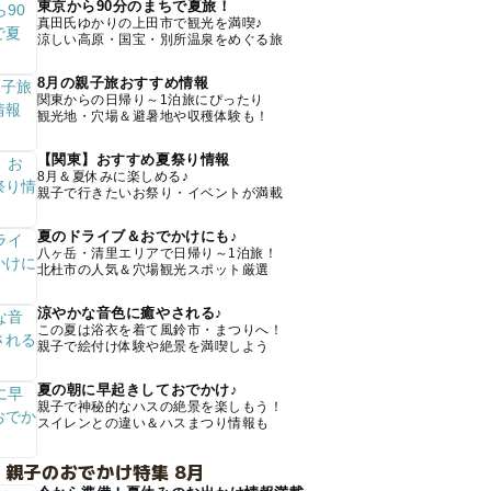
東京から90分のまちで夏旅！
真田氏ゆかりの上田市で観光を満喫♪
涼しい高原・国宝・別所温泉をめぐる旅
8月の親子旅おすすめ情報
関東からの日帰り～1泊旅にぴったり
観光地・穴場＆避暑地や収穫体験も！
【関東】おすすめ夏祭り情報
8月＆夏休みに楽しめる♪
親子で行きたいお祭り・イベントが満載
夏のドライブ＆おでかけにも♪
八ヶ岳・清里エリアで日帰り～1泊旅！
北杜市の人気＆穴場観光スポット厳選
涼やかな音色に癒やされる♪
この夏は浴衣を着て風鈴市・まつりへ！
親子で絵付け体験や絶景を満喫しよう
夏の朝に早起きしておでかけ♪
親子で神秘的なハスの絶景を楽しもう！
スイレンとの違い＆ハスまつり情報も
 親子のおでかけ特集 8月