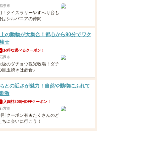
稲敷市
初！クイズラリーやすべり台も
分はシルバニアの仲間
以上の動物が大集合！都心から90分でワク
験☆
お得な選べるクーポン！
ン
石岡市
大級のダチョウ観光牧場！ダチ
の目玉焼きは必食♪
ちとの近さが魅力！自然や動物にふれて
刺激
入園料200円OFFクーポン！
ン
行方市
割引クーポン有★たくさんのど
たちに会いに行こう！