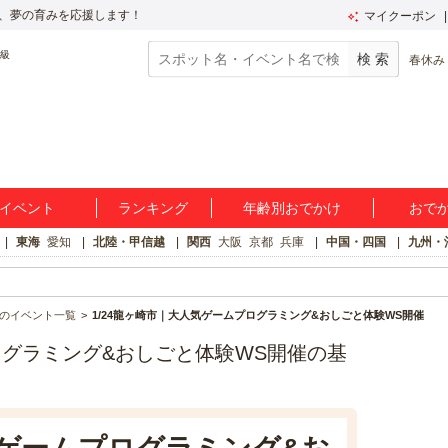
、夢の育みを応援します！
マイクーポン
春休み
イベント
ランキング
年齢別おでかけ
おで
東海
愛知
北陸・甲信越
関西
大阪
京都
兵庫
中国・四国
九州・
のイベント一覧
1/24龍ヶ崎市｜大人気ゲームプログラミング&おしごと体験WS開催
ログラミング&おしごと体験WS開催の基