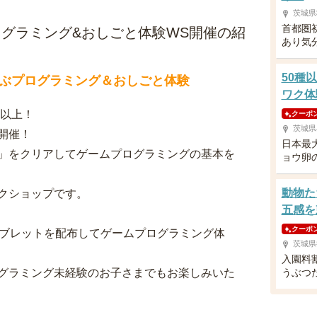
茨城県
首都圏
ログラミング&おしごと体験WS開催の紹
あり気
50種
ぶプログラミング＆おしごと体験
ワク体
帯以上！
クーポ
茨城県
開催！
日本最
」をクリアしてゲームプログラミングの基本を
ョウ卵
動物た
クショップです。
五感を
クーポ
タブレットを配布してゲームプログラミング体
茨城県
入園料
グラミング未経験のお子さまでもお楽しみいた
うぶつ