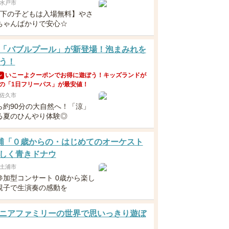
水戸市
以下の子どもは入場無料】やさ
ちゃんばかりで安心☆
「バブルプール」が新登場！泡まみれを
う！
いこーよクーポンでお得に遊ぼう！キッズランドが
ン
の「1日フリーパス」が最安値！
佐久市
ら約90分の大自然へ！「涼」
る夏のひんやり体験◎
 土浦「０歳からの・はじめてのオーケスト
しく青きドナウ
土浦市
参加型コンサート 0歳から楽し
親子で生演奏の感動を
ニアファミリーの世界で思いっきり遊ぼ