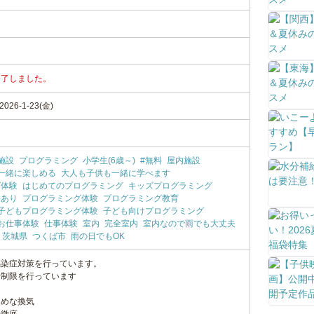
終了しました。
26-1-23(金)
施設
プログラミング
小学生(6歳～)
#無料
屋内施設
一緒に楽しめる
大人も子供も一緒に学べます
グ体験
はじめてのプログラミング
キッズプログラミング
トあり
プログラミング体験
プログラミング教育
子どもプログラミング体験
子ども向けプログラミング
お仕事体験
仕事体験
室内
完全室内
室内なので雨でも大丈夫
茨城県
つくば市
雨の日でもOK
感染症対策を行っています。
場制限を行っています
まめな換気