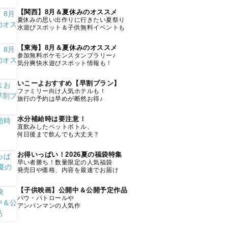
【関西】8月＆夏休みのオススメ
夏休みの思い出作りに行きたい夏祭り
水遊びスポット＆子供無料イベントも
【東海】8月＆夏休みのオススメ
参加無料ポケモンスタンプラリー♪
気分爽快水遊びスポット情報も！
いこーよおすすめ【早割プラン】
ファミリー向け人気ホテルも！
旅行の予約は早めが断然お得♪
水分補給時は要注意！
直飲みしたペットボトル、
何日後まで飲んでも大丈夫？
お得いっぱい！2026夏の福袋特集
早い者勝ち！数量限定の人気福袋
発売日や価格、内容を最速でお届け
【子供映画】公開中＆公開予定作品
パウ・パトロールや
アンパンマンの人気作