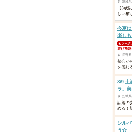
茨城県
【3歳
しい猫
今夏は
楽しも
クーポ
遊び放題
長野県
都会か
を感じ
8/9
ラ」美
茨城県
話題の
める！
シルバ
う☆