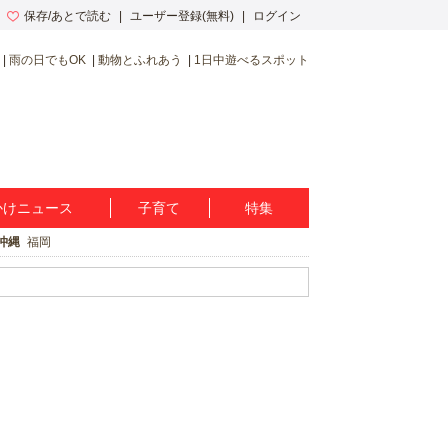
保存/あとで読む
ユーザー登録(無料)
ログイン
雨の日でもOK
動物とふれあう
1日中遊べるスポット
かけニュース
子育て
特集
沖縄
福岡