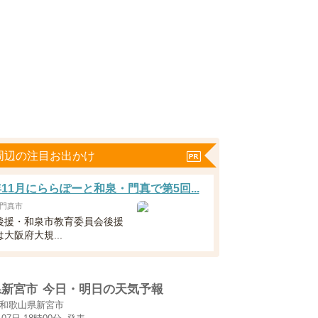
周辺の注目お出かけ
6年11月にららぽーと和泉・門真で第5回...
門真市
後援・和泉市教育委員会後援
大阪府大規...
県新宮市
今日・明日の天気予報
和歌山県新宮市