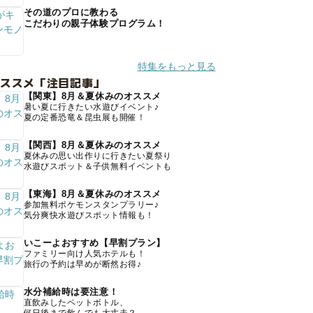
その道のプロに教わる
こだわりの親子体験プログラム！
特集をもっと見る
オススメ「注目記事」
【関東】8月＆夏休みのオススメ
暑い夏に行きたい水遊びイベント♪
夏の定番恐竜＆昆虫展も開催！
【関西】8月＆夏休みのオススメ
夏休みの思い出作りに行きたい夏祭り
水遊びスポット＆子供無料イベントも
【東海】8月＆夏休みのオススメ
参加無料ポケモンスタンプラリー♪
気分爽快水遊びスポット情報も！
いこーよおすすめ【早割プラン】
ファミリー向け人気ホテルも！
旅行の予約は早めが断然お得♪
水分補給時は要注意！
直飲みしたペットボトル、