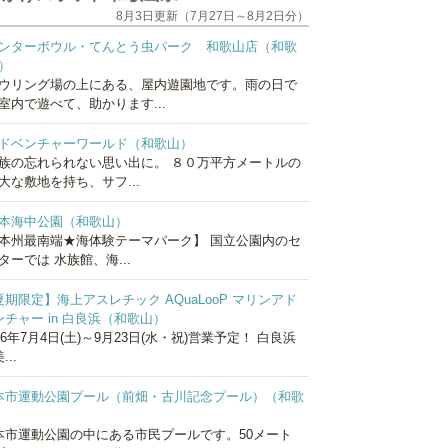
8月3日更新（7月27日～8月2日分）
ンターボウル・てんとう虫パーク 和歌山店（和歌
）
ウリング場の上にある、屋内遊園地です。雨の日で
室内で遊べて、助かります...
ドベンチャーワールド（和歌山）
族の忘れられない思い出に。 ８０万平方メートルの
大な敷地を持ち、サフ...
本海中公園（和歌山）
本州最南端★海体験テーマパーク】 国立公園内のセ
ターでは 水族館、海...
夏期限定】海上アスレチック AQuaLooP マリンアド
ンチャー in 白良浜（和歌山）
26年7月4日(土)～9月23日(水・祝)営業予定！ 白良浜
...
本市運動公園プール（前畑・古川記念プール）（和歌
）
本市運動公園の中にある市民プールです。50メート