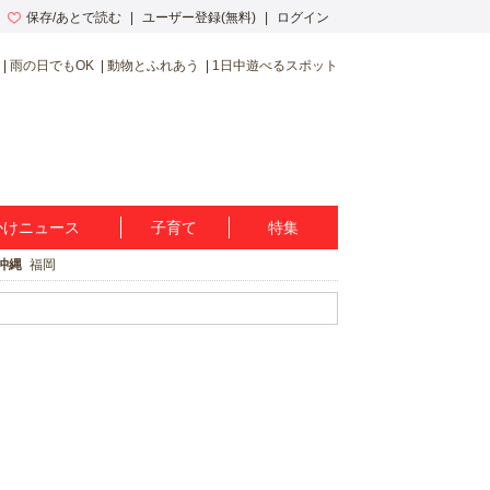
保存/あとで読む
ユーザー登録(無料)
ログイン
雨の日でもOK
動物とふれあう
1日中遊べるスポット
かけニュース
子育て
特集
沖縄
福岡