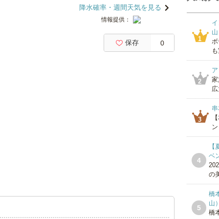
降水確率・週間天気を見る
情報提供：
イ
山
1
ボ
保存
0
も
ア
家
2
広
串
【
3
ン
【
ベ
4
20
の美
橋
山
5
橋