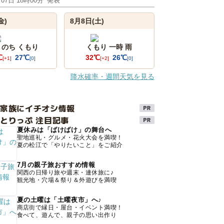
月07日 18時00分
発表
金)
8月8日(土)
 のち くもり
くもり 一時 雨
℃
27℃
32℃
26℃
[+1]
[0]
[+2]
[0]
降水確率・週間天気を見る
け家族にイチオシ情報
とりっぷ 注目記事
夏休みは「ばけばけ」の舞台へ
聖地巡礼・グルメ・花火大会を満喫！
夏の松江で「やりたいこと」をご紹介
7月の親子旅おすすめ情報
関西の日帰り旅や週末・連休旅に♪
観光地・穴場＆祭り＆外遊びを満喫
夏の土曜は「土曜夜市」へ♪
商店街で縁日・屋台・イベント満喫！
食べて、遊んで、親子の思い出作り