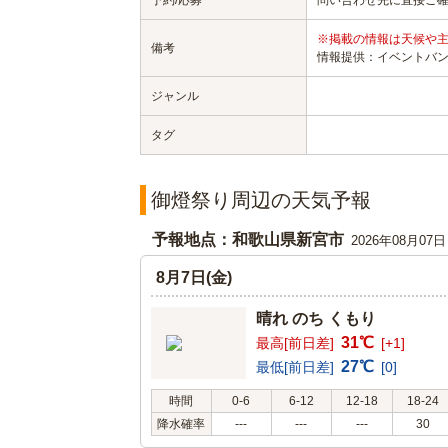
予約/応募
問い合わせ先に直接ご
※掲載の情報は天候や
備考
情報提供：イベントバ
ジャンル
タグ
御燈祭り周辺の天気予報
予報地点：和歌山県新宮市
2026年08月07
8月7日(金)
晴れ のち くもり
31℃
最高[前日差]
[+1]
27℃
最低[前日差]
[0]
時間
0-6
6-12
12-18
18-24
降水確率
---
---
---
30