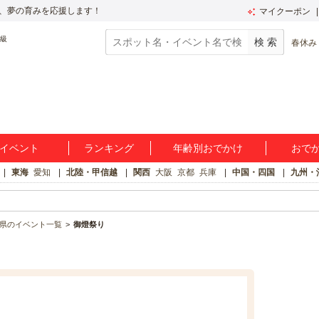
、夢の育みを応援します！
マイクーポン
春休み
イベント
ランキング
年齢別おでかけ
おで
東海
愛知
北陸・甲信越
関西
大阪
京都
兵庫
中国・四国
九州・
県のイベント一覧
御燈祭り