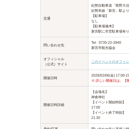
紀勢自動車道「熊野大泊」
紀勢本線「新宮」駅より
【駐車場】
交通
なし
【駐車場備考】
新宮駅に市営駐車場有
Tel:
0735-22-2840
問い合わせ先
新宮市観光協会
オフィシャル
このイベントのオフィ
（公式）サイト
2026/02/06(金) 17:00-2
開催日時
※ 詳しい開催日は、【
【会場名】
神倉神社
【イベント開始時刻】
開催日時詳細
17:00
【イベント終了時刻】
21:30