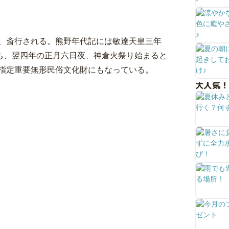
、斎行される。熊野年代記には敏達天皇三年
放ち、翌四年の正月六日夜、神倉火祭り始まると
指定重要無形民俗文化財にもなっている。
大人気！