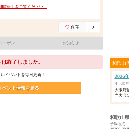
細情報】をご覧ください。
保存
0
クーポン
お知らせ
トは終了しました。
和歌山
しいイベントを毎日更新！
202
大阪府
イベント情報を見る
大阪府
当大会は
和歌山
予報地点：