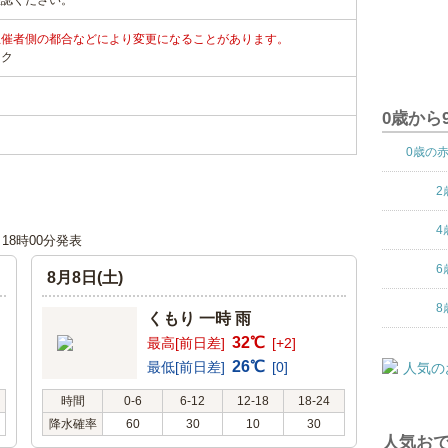
確認ください。
主催者側の都合などにより変更になることがあります。
ンク
0歳から
0歳の
2
4
日 18時00分発表
6
8月8日(土)
8
くもり 一時 雨
32℃
最高[前日差]
[+2]
26℃
最低[前日差]
[0]
時間
0-6
6-12
12-18
18-24
降水確率
60
30
10
30
人気おで