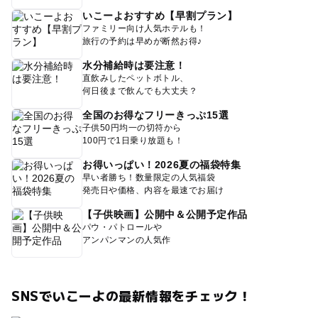
いこーよおすすめ【早割プラン】
ファミリー向け人気ホテルも！
旅行の予約は早めが断然お得♪
水分補給時は要注意！
直飲みしたペットボトル、
何日後まで飲んでも大丈夫？
全国のお得なフリーきっぷ15選
子供50円均一の切符から
100円で1日乗り放題も！
お得いっぱい！2026夏の福袋特集
早い者勝ち！数量限定の人気福袋
発売日や価格、内容を最速でお届け
【子供映画】公開中＆公開予定作品
パウ・パトロールや
アンパンマンの人気作
SNSでいこーよの最新情報をチェック！