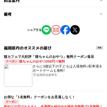
予約/応募
料金案内
問い合わせ先に直接ご確認ください。
料金について
備考
参加費500円／1組 ※当日現金払い
※掲載の情報は天候や主催者側の都合などにより変更にな
シェアする
ることがあります。
情報提供：イベントバンク
福岡県内のオススメの遊び
猫カフェで大好評「猫ちゃんのおやつ」無料クーポン進呈
猫ちゃんのおやつ550円⇒無料
クーポン
さらに3歳以下の子どもは入場無料♪駐車場＆
ボードゲームも無料!
福岡県筑紫野市
お得な「1名無料」クーポンをお見逃しなく！
クーポン
初めての方はもちろん、会員様も紹介やお誕生月特典で1名無料！