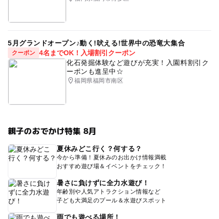
5月グランドオープン♪動く!吠える!世界中の恐竜大集合
4名までOK！入場割引クーポン
クーポン
化石発掘体験など遊びが充実！入園料割引ク
ーポンも進呈中☆
福岡県福岡市南区
親子のおでかけ特集 8月
夏休みどこ行く？何する？
今から準備！夏休みのお出かけ情報満載
おすすめ遊び場＆イベントをチェック！
暑さに負けずに全力水遊び！
年齢別や人気アトラクション情報など
子ども大満足のプール＆水遊びスポット
雨でも遊べる場所！