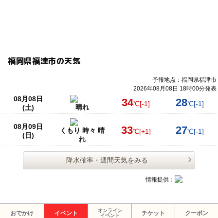
福岡県福津市の天気
予報地点：福岡県福津市
2026年08月08日 18時00分発表
08月08日
34
28
℃
[-1]
℃
[-1]
晴れ
(土)
08月09日
33
27
くもり 時々 晴
℃
[+1]
℃
[-1]
(日)
れ
降水確率・週間天気をみる
情報提供：
オンライン
おでかけ
イベント
チケット
クーポン
イベント