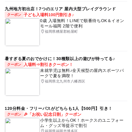
九州地方初出店！7つのエリア 屋内大型プレイグラウンド
子ども入場料100円割引き♪
クーポン
0歳 入場無料！LINEで順番待ちOK＆イオン
モール福岡 2階で便利
福岡県糟屋郡粕屋町
暑すぎる夏のおでかけに！30種類以上の遊びが待ってる♪
入場料⇒割引きクーポン！
クーポン
未就学児は無料♪全天候型の屋内スポーツパ
ークで夏を満喫！
福岡県北九州市八幡西区
120分料金・フリーパスがどちらも1人【500円】引き！
🎉「お祝い記念日割」クーポン
クーポン
小学生以上からOK！ホークスのユニフォー
ム・グッズ等提示で割引
福岡県福岡市博多区