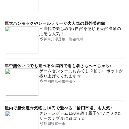
巨大ハンモックやシールラリーが大人気の野外美術館
三世代で楽しめる♪自然を感じる天然温泉の
足湯も人気！
神奈川県足柄下郡箱根町
年中無休いつでも遊べる☆屋内で雨も暑さもへっちゃら♪
ゲームセンターにおみくじ？拍手ロボットが
盛り上げてくれます☆
静岡県浜松市中央区
屋内で超快適☆気軽に10円で遊べる「拾円市場」も人気♪
クレーンゲーム150台超！親子でワクワク&
リーズナブルに遊ぼう☆
静岡県富士市