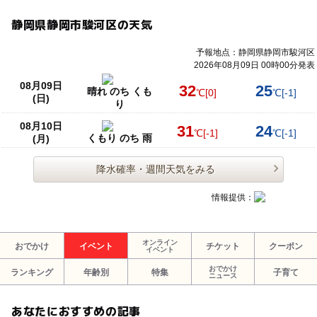
静岡県静岡市駿河区の天気
予報地点：静岡県静岡市駿河区
2026年08月09日 00時00分発表
08月09日
32
25
晴れ のち くも
℃
[0]
℃
[-1]
(日)
り
08月10日
31
24
℃
[-1]
℃
[-1]
くもり のち 雨
(月)
降水確率・週間天気をみる
情報提供：
オンライン
おでかけ
イベント
チケット
クーポン
イベント
おでかけ
ランキング
年齢別
特集
子育て
ニュース
あなたにおすすめの記事