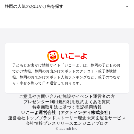
静岡の人気のお出かけ先を探す
静岡のエリアからプール子ども連れのお出かけスポット
を探す
浜松・浜名湖・天竜のプールお出かけ
伊東・下田・伊豆白浜・東伊豆のプールお出かけ
富士山・富士宮・富士・御殿場のプールお出かけ
小田原・熱海・湯河原・真鶴のプールお出かけ
中伊豆・西伊豆・南伊豆のプールお出かけ
子どもとお出かけ情報サイト「いこーよ」は、静岡の子どものお
静岡・清水のプールお出かけ
でかけ情報、静岡のお出かけスポットのクチコミ・親子体験情
三島・沼津のプールお出かけ
報、静岡のおでかけスポット人気ランキングなど、親子のつなが
掛川・磐田・袋井のプールお出かけ
り・幸せを願って日々運営しております。
焼津・御前崎のプールお出かけ
大井川・寸又峡・川根のプールお出かけ
ご意見やお問い合わせ
施設やイベント運営者の方
プレゼンター利用規約
利用規約
よくある質問
特定商取引法に基づく表記
採用情報
静岡の定番お出かけスポット
いこーよ運営会社（アクトインディ株式会社）
運営会社トップ
ブランドストーリー
理念
未来図
運営サービス
静岡の遊園地
会社情報
プレスリリース
エンジニアブログ
静岡の動物園
© actindi Inc.
静岡のバーベキュー