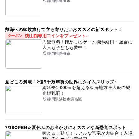
静岡県島田市
熱海への家族旅行で立ち寄りたいおススメの新スポット！
桃山館専用コインをプレゼント♪
クーポン
入館無料！懐かしのゲーム機や縁日・屋台に
大人も子どもも夢中！
静岡県熱海市
見どころ満載！2億5千万年前の世界にタイムスリップ♪
総延長1,000mを超える東海地方最大級の観
光鍾乳洞！
静岡県浜松市浜名区
7/18OPEN☆夏休みのお出かけにオススメな新恐竜スポット
吠える！動く！リアルな恐竜が大集合！入場
割引のクーポン進呈中