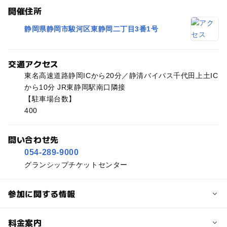
開催住所
静岡県静岡市駿河区東静岡二丁目3番1号
交通アクセス
東名高速道路静岡ICから20分／静清バイパス千代田上土IC
から10分 JR東静岡駅南口隣接
【駐車場台数】
400
問い合わせ先
054-289-9000
グランシップチケットセンター
参加に関する情報
予約/応募
料金案内