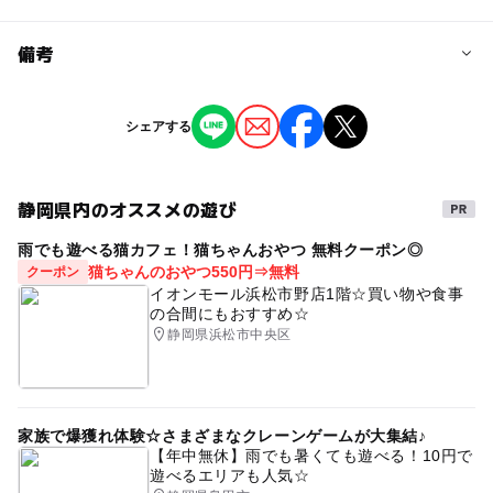
問い合わせ先に直接ご確認ください。
料金について
備考
全席指定／SS席9,000円、S席8,000円、A席6,500円、こ
ども・学生1,000円（S・A席のみ） ※こども・学生は28
※掲載の情報は天候や主催者側の都合などにより変更にな
シェアする
歳以下の学生
ることがあります。
情報提供：イベントバンク
静岡県内のオススメの遊び
雨でも遊べる猫カフェ！猫ちゃんおやつ 無料クーポン◎
猫ちゃんのおやつ550円⇒無料
クーポン
イオンモール浜松市野店1階☆買い物や食事
の合間にもおすすめ☆
静岡県浜松市中央区
家族で爆獲れ体験☆さまざまなクレーンゲームが大集結♪
【年中無休】雨でも暑くても遊べる！10円で
遊べるエリアも人気☆