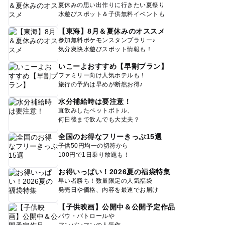
夏休みの思い出作りに行きたい夏祭り
水遊びスポット＆子供無料イベントも
【東海】8月＆夏休みのオススメ
参加無料ポケモンスタンプラリー♪
気分爽快水遊びスポット情報も！
いこーよおすすめ【早割プラン】
ファミリー向け人気ホテルも！
旅行の予約は早めが断然お得♪
水分補給時は要注意！
直飲みしたペットボトル、
何日後まで飲んでも大丈夫？
全国のお得なフリーきっぷ15選
子供50円均一の切符から
100円で1日乗り放題も！
お得いっぱい！2026夏の福袋特集
早い者勝ち！数量限定の人気福袋
発売日や価格、内容を最速でお届け
【子供映画】公開中＆公開予定作品
パウ・パトロールや