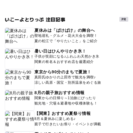
いこーよとりっぷ 注目記事
夏休みは「ばけばけ」の舞台へ
聖地巡礼・グルメ・花火大会を満喫！
夏の松江で「やりたいこと」をご紹介
暑い日はひんやりかき氷！
子供が笑顔になる♪ふわふわ天然かき氷
関東の有名＆おすすめ店を厳選紹介
東京から90分のまちで夏旅！
真田氏ゆかりの上田市で観光を満喫♪
涼しい高原・国宝・別所温泉をめぐる旅
8月の親子旅おすすめ情報
関東からの日帰り～1泊旅にぴったり
観光地・穴場＆避暑地や収穫体験も！
【関東】おすすめ夏祭り情報
8月＆夏休みに楽しめる♪
親子で行きたいお祭り・イベントが満載