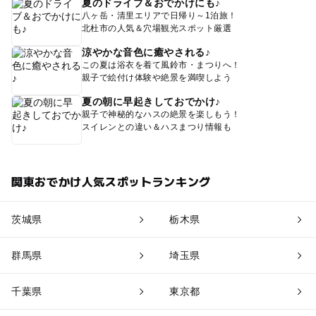
夏のドライブ＆おでかけにも♪
八ヶ岳・清里エリアで日帰り～1泊旅！
北杜市の人気＆穴場観光スポット厳選
涼やかな音色に癒やされる♪
この夏は浴衣を着て風鈴市・まつりへ！
親子で絵付け体験や絶景を満喫しよう
夏の朝に早起きしておでかけ♪
親子で神秘的なハスの絶景を楽しもう！
スイレンとの違い＆ハスまつり情報も
関東おでかけ人気スポットランキング
茨城県
栃木県
群馬県
埼玉県
千葉県
東京都