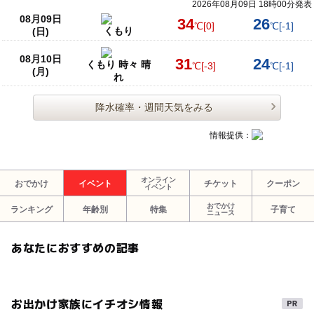
2026年08月09日 18時00分発表
08月09日
34
26
℃
[0]
℃
[-1]
くもり
(日)
08月10日
31
24
くもり 時々 晴
℃
[-3]
℃
[-1]
(月)
れ
降水確率・週間天気をみる
情報提供：
オンライン
おでかけ
イベント
チケット
クーポン
イベント
おでかけ
ランキング
年齢別
特集
子育て
ニュース
あなたにおすすめの記事
お出かけ家族にイチオシ情報