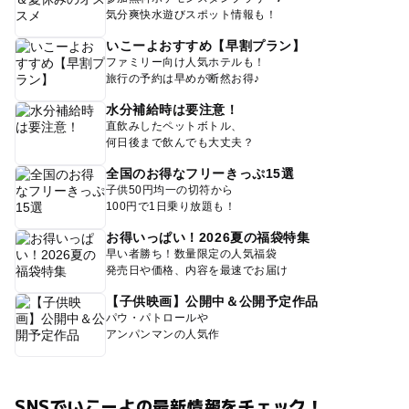
気分爽快水遊びスポット情報も！
いこーよおすすめ【早割プラン】
ファミリー向け人気ホテルも！
旅行の予約は早めが断然お得♪
水分補給時は要注意！
直飲みしたペットボトル、
何日後まで飲んでも大丈夫？
全国のお得なフリーきっぷ15選
子供50円均一の切符から
100円で1日乗り放題も！
お得いっぱい！2026夏の福袋特集
早い者勝ち！数量限定の人気福袋
発売日や価格、内容を最速でお届け
【子供映画】公開中＆公開予定作品
パウ・パトロールや
アンパンマンの人気作
SNSでいこーよの最新情報をチェック！