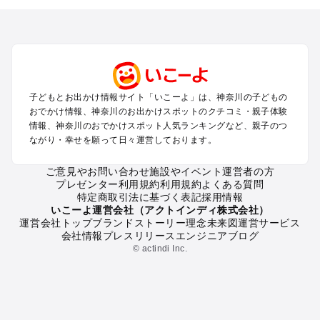
トを探す
横浜・みなとみらい・中華街・ベイエリア・金沢八景のプール
お出かけ
鎌倉・湘南（藤沢・茅ヶ崎・平塚周辺）のプールお出かけ
小田原・熱海・湯河原・真鶴のプールお出かけ
町田・相模原・愛川・上野原のプールお出かけ
子どもとお出かけ情報サイト「いこーよ」は、神奈川の子どもの
新横浜・港北エリア・日吉・青葉台・鶴見のプールお出かけ
おでかけ情報、神奈川のお出かけスポットのクチコミ・親子体験
川崎のプールお出かけ
情報、神奈川のおでかけスポット人気ランキングなど、親子のつ
海老名・厚木のプールお出かけ
ながり・幸せを願って日々運営しております。
三浦半島（横須賀・三浦）のプールお出かけ
箱根（湯本・強羅・小涌谷・仙石原・芦ノ湖）のプールお出か
ご意見やお問い合わせ
施設やイベント運営者の方
プレゼンター利用規約
利用規約
よくある質問
け
特定商取引法に基づく表記
採用情報
秦野・南足柄・丹沢のプールお出かけ
いこーよ運営会社（アクトインディ株式会社）
戸塚・港南・旭・瀬谷・泉（横浜）のプールお出かけ
運営会社トップ
ブランドストーリー
理念
未来図
運営サービス
会社情報
プレスリリース
エンジニアブログ
© actindi Inc.
神奈川の定番お出かけスポット
神奈川の遊園地
神奈川の動物園
神奈川のバーベキュー