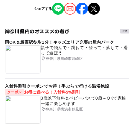
タグ
シェアする
定員詳細
雨でも遊べる
駐車場無料
参加無料
プレゼント
先着20名さまのご案内で定員になり次第受付を終了させて
ゴールデンウィーク
似顔絵
イラスト
いただきます。
神奈川県内のオススメの遊び
なるべくたくさんの皆様にご参加いただけるよう、ひと家
赤ちゃんOK
室内
あそび
5月
おでかけ
族さま1名さま、おひとり様1回のご参加でお願いしており
雨OK＆最寄駅徒歩1分！キッズエリア充実の屋内パーク
先着
ます。ご兄弟でご参加される際はお電話でご相談ください
完全無料
横浜
神奈川
横浜市
親子で飛んで・跳ねて・登って・落ちて・滑
って遊ぼう
ますよう、お願いいたします。
神奈川県
駅前
駅近
戸塚
イベント
神奈川県川崎市川崎区
アート体験
土曜日
横浜駅
予約
無料
限定
対象年齢
0歳･1歳･2歳の赤ちゃん(乳児･幼児)
期間限定イベント
土日
日曜日
着ぐるみ
写真
3歳･4歳･5歳･6歳(幼児)
小学生
中学生･高校生
大人
入館料割引クーポンでお得！手ぶらで行ける温浴施設
お子様との写真
キッズスペースあり
駅ビル
相談
お得に遊べる！入館料5%割引
クーポン
3歳以下無料＆ベビーバスで0歳～OKで家族
予約/応募
キッズスペース
GW(ゴールデンウィーク)
一緒に楽しめます
予約必要
神奈川県横浜市鶴見区
注意・制限事項
事前予約で先着人数に達した場合、当日のお席のご案内は