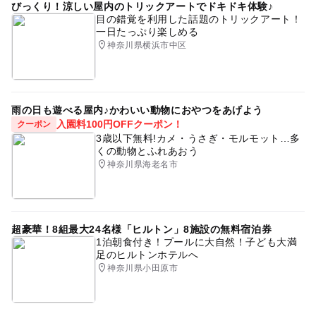
びっくり！涼しい屋内のトリックアートでドキドキ体験♪
ございませんのでご了承ください。
目の錯覚を利用した話題のトリックアート！
キャンセルのご連絡は前日までにお願いいたします。
一日たっぷり楽しめる
はじめてダックが遊びに来るイベントへのご参加はご予約
神奈川県横浜市中区
不要です。着ぐるみイベントはＪＲ戸塚駅3階橋上改札付
近を予定しておりますが、天候によりＪＲ戸塚駅地下改札
付近へ変更する場合がございます。
お子様のみでのご参加はご遠慮いただいております。必ず
雨の日も遊べる屋内♪かわいい動物におやつをあげよう
入園料100円OFFクーポン！
クーポン
大人の方が付き添ってくださいますようお願い申し上げま
3歳以下無料!カメ・うさぎ・モルモット…多
す。
くの動物とふれあおう
神奈川県海老名市
応募方法
お電話でご予約を承っております。予約受付時間：年中無
休10時より18時。ご不明な点はいつでもお問い合わせくだ
超豪華！8組最大24名様「ヒルトン」8施設の無料宿泊券
さいませ。
1泊朝食付き！プールに大自然！子ども大満
足のヒルトンホテルへ
神奈川県小田原市