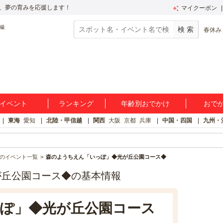
、夢の育みを応援します！
マイクーポン
春休み
イベント
ランキング
年齢別おでかけ
おで
東海
愛知
北陸・甲信越
関西
大阪
京都
兵庫
中国・四国
九州・
のイベント一覧
森のようちえん「いっぽ」◆光が丘公園コース◆
が丘公園コース◆の基本情報
ぽ」◆光が丘公園コース