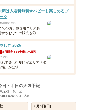
未満は入場料無料★ベビーも楽しめるプ
ーク
県横浜市西区
月までのお子様専用エリアあ
乳食やおむつの販売も◎
しき 2026
8月限定！お土産10%割引
ン
台東区
濡れで楽しむ夏限定エリア『水
広場』が登場
今日・明日の天気予報
東京都千代田区
月08日 00時00分
発表
土)
8月9日(日)