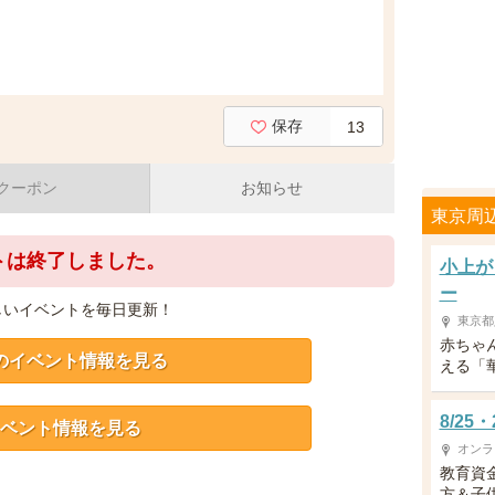
保存
13
クーポン
お知らせ
東京周
トは終了しました。
小上が
ー
しいイベントを毎日更新！
東京都
赤ちゃ
のイベント情報を見る
える「
8/2
ベント情報を見る
オンラ
教育資
方＆子供