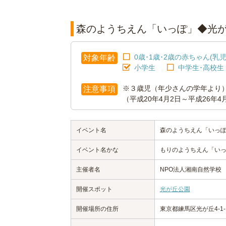
森のようちえん「いっぽ」◆光
0歳･1歳･2歳の赤ちゃん(乳児
対象年齢
小学生
中学生･高校生
※３歳児（年少さんの学年より
注意事項
（平成20年4月2日～平成26年
イベント名
森のようちえん「いっ
イベント名かな
もりのようちえん「い
主催者名
NPO法人湘南自然学校
開催スポット
光が丘公園
開催場所の住所
東京都練馬区光が丘4-1-