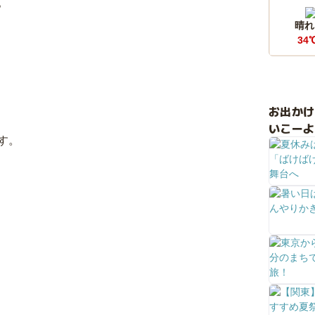
。
晴れ
34
お出か
いこーよ
ます。