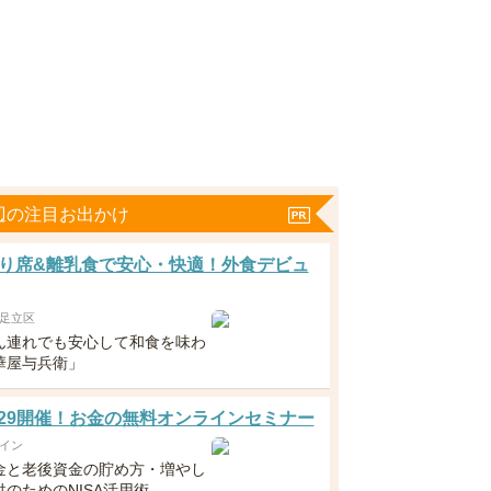
辺の注目お出かけ
り席&離乳食で安心・快適！外食デビュ
足立区
ん連れでも安心して和食を味わ
華屋与兵衛」
5・29開催！お金の無料オンラインセミナー
イン
金と老後資金の貯め方・増やし
のためのNISA活用術