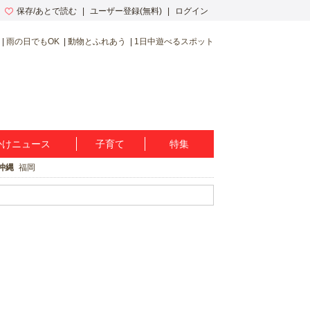
保存/あとで読む
ユーザー登録(無料)
ログイン
雨の日でもOK
動物とふれあう
1日中遊べるスポット
かけニュース
子育て
特集
沖縄
福岡