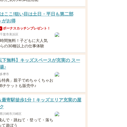
はここ!狙い目は土日・平日も第二部
0～がお得
ボーナスカッチンプレゼント！
ン
千葉市美浜区
6時間無料！子どもに大人気
からの30種以上の仕事体験
以下無料】キッズスペースが充実の スー
湯♪
多摩市
る特典」親子でめちゃくちゃお
EBチケットも販売中♪
＆最寄駅徒歩1分！キッズエリア充実の屋
ク
県川崎市川崎区
飛んで・跳ねて・登って・落ち
って遊ぼう