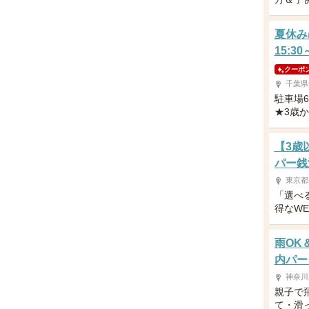
夏休み
15:3
クーポ
千葉県
駐車場
★3歳
【3歳
パー銭
東京都
「選べ
得なW
雨OK
内パー
神奈川
親子で
て・滑