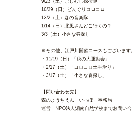
9/23（土）むしむし探検隊
10/29（日）どんぐりコロコロ
12/2（土）森の音楽隊
1/14（日）北風さんどこ行くの？
3/3（土）小さな春探し
※その他、江戸川開催コースもございます
・11/19（日）「秋の大運動会」
・2/17（土）「コロコロ土手滑り」
・3/17（土）「小さな春探し」
【問い合わせ先】
森のようちえん「いっぽ」事務局
運営；NPO法人湘南自然学校までお問い