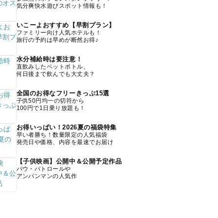
気分爽快水遊びスポット情報も！
いこーよおすすめ【早割プラン】
ファミリー向け人気ホテルも！
旅行の予約は早めが断然お得♪
水分補給時は要注意！
直飲みしたペットボトル、
何日後まで飲んでも大丈夫？
全国のお得なフリーきっぷ15選
子供50円均一の切符から
100円で1日乗り放題も！
お得いっぱい！2026夏の福袋特集
早い者勝ち！数量限定の人気福袋
発売日や価格、内容を最速でお届け
【子供映画】公開中＆公開予定作品
パウ・パトロールや
アンパンマンの人気作