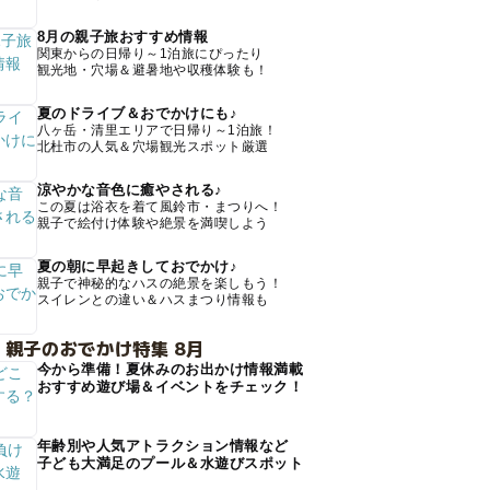
8月の親子旅おすすめ情報
関東からの日帰り～1泊旅にぴったり
観光地・穴場＆避暑地や収穫体験も！
夏のドライブ＆おでかけにも♪
八ヶ岳・清里エリアで日帰り～1泊旅！
北杜市の人気＆穴場観光スポット厳選
涼やかな音色に癒やされる♪
この夏は浴衣を着て風鈴市・まつりへ！
親子で絵付け体験や絶景を満喫しよう
夏の朝に早起きしておでかけ♪
親子で神秘的なハスの絶景を楽しもう！
スイレンとの違い＆ハスまつり情報も
 親子のおでかけ特集 8月
今から準備！夏休みのお出かけ情報満載
おすすめ遊び場＆イベントをチェック！
年齢別や人気アトラクション情報など
子ども大満足のプール＆水遊びスポット