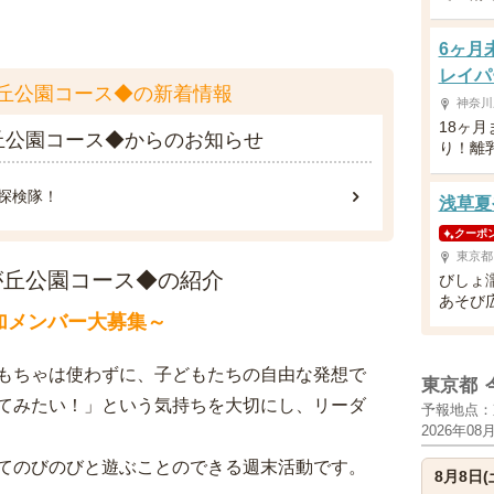
6ヶ月
レイパ
丘公園コース◆の新着情報
神奈川
18ヶ
丘公園コース◆からのお知らせ
り！離
探検隊！
浅草夏や
クーポ
東京都
が丘公園コース◆の紹介
びしょ
あそび
加メンバー大募集～
もちゃは使わずに、子どもたちの自由な発想で
東京都
てみたい！」という気持ちを大切にし、リーダ
予報地点：
2026年08
てのびのびと遊ぶことのできる週末活動です。
8月8日(