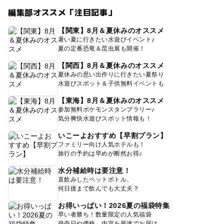
編集部オススメ「注目記事」
【関東】8月＆夏休みのオススメ
暑い夏に行きたい水遊びイベント♪
夏の定番恐竜＆昆虫展も開催！
【関西】8月＆夏休みのオススメ
夏休みの思い出作りに行きたい夏祭り
水遊びスポット＆子供無料イベントも
【東海】8月＆夏休みのオススメ
参加無料ポケモンスタンプラリー♪
気分爽快水遊びスポット情報も！
いこーよおすすめ【早割プラン】
ファミリー向け人気ホテルも！
旅行の予約は早めが断然お得♪
水分補給時は要注意！
直飲みしたペットボトル、
何日後まで飲んでも大丈夫？
お得いっぱい！2026夏の福袋特集
早い者勝ち！数量限定の人気福袋
発売日や価格、内容を最速でお届け