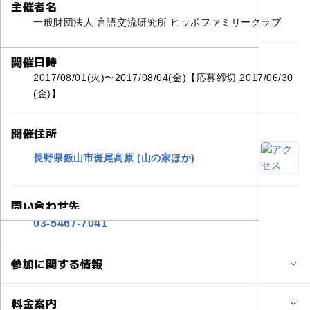
主催者名
一般財団法人 言語交流研究所 ヒッポファミリークラブ
開催日時
2017/08/01(火)〜2017/08/04(金)【応募締切 2017/06/30
(金)】
開催住所
長野県飯山市斑尾高原 (山の家ほか)
問い合わせ先
03-5467-7041
参加に関する情報
定員
料金案内