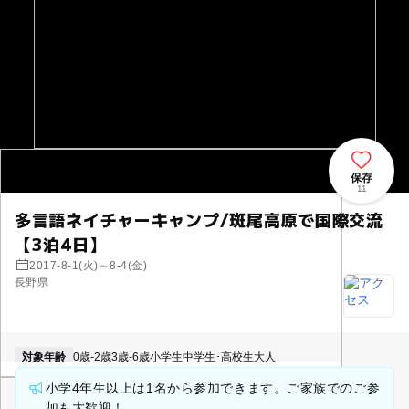
保存
11
多言語ネイチャーキャンプ/斑尾高原で国際交流
【3泊4日】
2017-8-1(火)～8-4(金)
長野県
対象年齢
0歳-2歳
3歳-6歳
小学生
中学生･高校生
大人
小学4年生以上は1名から参加できます。ご家族でのご参
加も大歓迎！