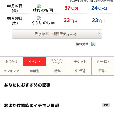
2026年08月07日 12時00分発表
08月07日
37
24
℃
[0]
℃
[+1]
晴れ のち 雨
(金)
08月08日
33
23
℃
[-4]
℃
[-2]
くもり のち 雨
(土)
降水確率・週間天気をみる
情報提供：
オンライン
おでかけ
イベント
チケット
クーポン
イベント
おでかけ
ランキング
年齢別
特集
子育て
ニュース
あなたにおすすめの記事
お出かけ家族にイチオシ情報