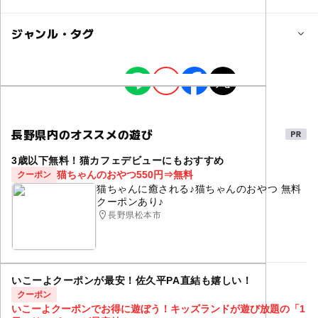
350人
子供の料金
ジャンル・タグ
対象年齢
42,800円
0歳･1歳･2歳の赤ちゃん(乳児･幼児)
タグ
シェアする
3歳･4歳･5歳･6歳(幼児)
小学生
中学生･高校生
大人
子供の料金詳細
こどもキャンプ
アウトドア体験
サマーキャンプ
上記は小学生料金です。
予約/応募
小学生
中学生
高校生
幼稚園
保育園
幼児(食事/布団あり) 34,800円
長野県内のオススメの遊び
予約必要
幼児(食事あり/布団なし) 32,800円
2017夏休み
夏休み2017
野外活動
野外遊び
最終応募締切 2017-6-30(金)
乳児(食事/布団なし) 8,800円
3歳以下無料！猫カフェデビューにもおすすめ
自然体験
子供だけで参加
子どもが喜ぶ
猫ちゃんのおやつ550円⇒無料
クーポン
猫ちゃんに癒される♪猫ちゃんのおやつ 無料
注意・制限事項
大人の料金
子どもが楽しめる
国際交流
多言語
多世代
クーポンあり♪
※お電話の受付時間は平日10:00～17:00となっておりま
45,800円
長野県松本市
多文化
キャンプファイヤー
ペンション
国際
す。
川遊び
クラフト
工作
夏休みの宿題
家族
大人の料金詳細
多言語ネイチャーキャンプへの遅れての参加、また早退は
中学生以上は大人料金です。
親子
登山
山登り
バーベキュー
夏休み
原則認められません。
いこーよクーポンが最安！佐久平PA直結も嬉しい！
クーポン
夏休み宿題
この他、オプションプログラムに参加するには別途料金が
いこーよクーポンでお得に遊ぼう！キッズランドが遊び放題の「1
応募方法
必要です。(お申し込みはどちらか1つまで)