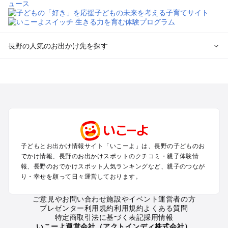
長野の人気のお出かけ先を探す
長野のエリアからプール子ども連れのお出かけスポット
を探す
軽井沢・万座・嬬恋・北軽井沢のプールお出かけ
松本・上高地・諏訪・乗鞍・美ヶ原のプールお出かけ
長野・戸隠・小布施のプールお出かけ
上田・佐久・小諸・別所のプールお出かけ
伊那・駒ヶ根・飯田・昼神（伊那路）のプールお出かけ
子どもとお出かけ情報サイト「いこーよ」は、長野の子どものお
蓼科・白樺湖・車山・女神湖・姫木平のプールお出かけ
でかけ情報、長野のお出かけスポットのクチコミ・親子体験情
安曇野・大町のプールお出かけ
報、長野のおでかけスポット人気ランキングなど、親子のつなが
白馬・小谷のプールお出かけ
り・幸せを願って日々運営しております。
八ヶ岳・野辺山・富士見・原村・小海線沿線のプールお出かけ
木曽路・木曽周辺のプールお出かけ
ご意見やお問い合わせ
施設やイベント運営者の方
プレゼンター利用規約
利用規約
よくある質問
野沢・志賀高原周辺のプールお出かけ
特定商取引法に基づく表記
採用情報
飯山・斑尾・信濃町・黒姫のプールお出かけ
いこーよ運営会社（アクトインディ株式会社）