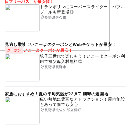
日フリーパス」が最安値！
①ラフティング 1名 7,000円 (対象年齢3歳以上)
トランポリンにスーパースライダー！バブル
このイベントの受付は終了しました。
プールも新登場◎
②ジップライン 1名 4,000円 (身長120cm以上/体重25kg以
長野県佐久市
上)
見逃し厳禁！いこーよのクーポンとWebチケットが最安！
いこーよクーポンが最安！
クーポン
親子三世代で楽しもう！いこーよクーポン利
用で祖父母入村無料◎
長野県長野市
家族におすすめ！夏の平均気温が22,8℃ 湖畔の遊園地
広い敷地に豊富なアトラクション！屋内施設
もあって雨でも安心
長野県北佐久郡立科町