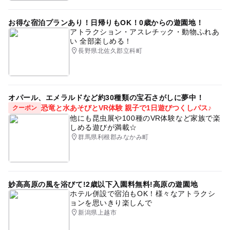
お得な宿泊プランあり！日帰りもOK！0歳からの遊園地！
アトラクション・アスレチック・動物ふれあ
い 全部楽しめる！
長野県北佐久郡立科町
オパール、エメラルドなど約30種類の宝石さがしに夢中！
恐竜と水あそびとVR体験 親子で1日遊びつくしパス♪
クーポン
他にも昆虫展や100種のVR体験など家族で楽
しめる遊びが満載☆
群馬県利根郡みなかみ町
妙高高原の風を浴びて!2歳以下入園料無料!高原の遊園地
ホテル併設で宿泊もOK！様々なアトラクシ
ョンを思いきり楽しんで
新潟県上越市