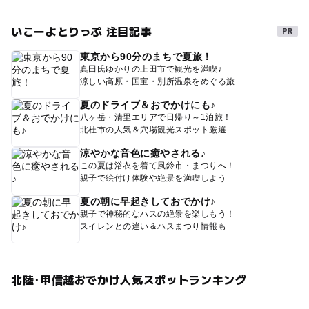
いこーよとりっぷ 注目記事
東京から90分のまちで夏旅！
真田氏ゆかりの上田市で観光を満喫♪
涼しい高原・国宝・別所温泉をめぐる旅
夏のドライブ＆おでかけにも♪
八ヶ岳・清里エリアで日帰り～1泊旅！
北杜市の人気＆穴場観光スポット厳選
涼やかな音色に癒やされる♪
この夏は浴衣を着て風鈴市・まつりへ！
親子で絵付け体験や絶景を満喫しよう
夏の朝に早起きしておでかけ♪
親子で神秘的なハスの絶景を楽しもう！
スイレンとの違い＆ハスまつり情報も
北陸･甲信越おでかけ人気スポットランキング