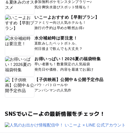
参加無料ポケモンスタンプラリー♪
気分爽快水遊びスポット情報も！
いこーよおすすめ【早割プラン】
ファミリー向け人気ホテルも！
旅行の予約は早めが断然お得♪
水分補給時は要注意！
直飲みしたペットボトル、
何日後まで飲んでも大丈夫？
お得いっぱい！2026夏の福袋特集
早い者勝ち！数量限定の人気福袋
発売日や価格、内容を最速でお届け
【子供映画】公開中＆公開予定作品
パウ・パトロールや
アンパンマンの人気作
SNSでいこーよの最新情報をチェック！