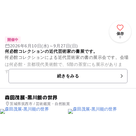
保存
0
開催中
2026年6月10日(水)～9月27日(日)
何必館コレクションの近代芸術家の書展です。
何必館コレクションによる近代芸術家の書の展示会です。会場
は何必館・京都現代美術館で、5階の茶室にも展示がありま
す。会期中、一部の祝日は開館しますが、夏季休館がありま
続きをみる
す。 出展者例: 北大路魯山...
森田茂展-黒川能の世界
茨城県筑西市 / 芸術鑑賞・自然観賞