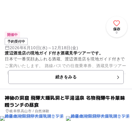
保存
0
開催中
予約受付中
2026年6月10日(水)～12月18日(金)
渡辺酒造店の現地ガイド付き酒蔵見学ツアーです。
日本で一番笑顔あふれる酒蔵、渡辺酒造店を現地ガイド付きで
ご案内いたします。 路線バスでの往復乗車券、酒蔵見学ツアー
（約60分間）、瀬戸川での鯉のえさやり体験付き（10月上旬ま
続きをみる
で限定）です。 ...
神秘の洞窟 飛騨大鍾乳洞と平湯温泉 名物飛騨牛朴葉味
噌ランチの昼食
岐阜県高山市 / 自然体験