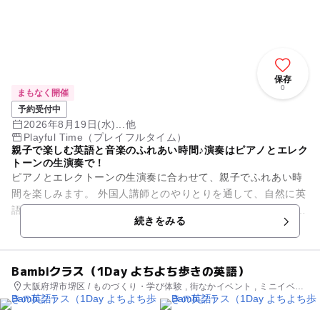
保存
0
まもなく開催
予約受付中
2026年8月19日(水)...他
Playful Time（プレイフルタイム）
親子で楽しむ英語と音楽のふれあい時間♪演奏はピアノとエレク
トーンの生演奏で！
ピアノとエレクトーンの生演奏に合わせて、親子でふれあい時
間を楽しみます。 外国人講師とのやりとりを通して、自然に英
語の音やリズムにも親しめます。 歌って、動いて、笑顔いっぱ
続きをみる
い！ 親子で楽し...
Bambiクラス（1Day よちよち歩きの英語）
大阪府堺市堺区 / ものづくり・学び体験 , 街なかイベント , ミニイベン
ト