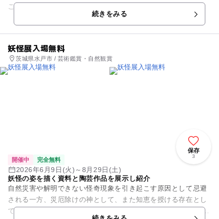
こと、ありませんか? 気づけばスマホに頼ってしまう日もあっ
続きをみる
たり。...
妖怪展入場無料
茨城県水戸市 / 芸術鑑賞・自然観賞
保存
3
開催中
完全無料
2026年6月9日(火)～8月29日(土)
妖怪の姿を描く資料と陶芸作品を展示し紹介
自然災害や解明できない怪奇現象を引き起こす原因として忌避
される一方、災厄除けの神として、また知恵を授ける存在とし
て信仰の対象にもなってきた「妖怪」。 本展では妖怪の姿を描
続きをみる