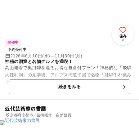
保存
0
開催中
予約受付中
2026年6月10日(水)～11月30日(月)
神秘の洞窟と名物グルメを満喫！
高山発着で奥飛騨を巡るお得な昼食付プラン！神秘的な「飛騨
大鍾乳洞」の見学後、アルプス街道平湯で名物「飛騨牛朴葉み
そ定食ランチ」を堪能できます。地元農園のトマトジュース
続きをみる
や、ロープウェイ付オプション...
近代芸術家の書展
京都府京都市 / 芸術鑑賞・自然観賞