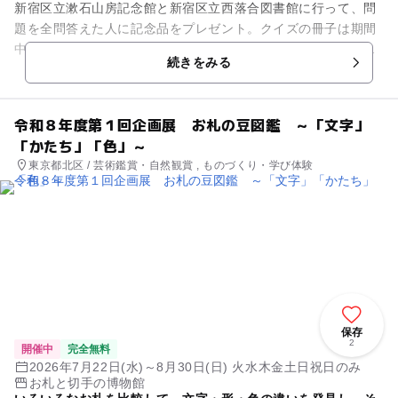
新宿区立漱石山房記念館と新宿区立西落合図書館に行って、問
題を全問答えた人に記念品をプレゼント。クイズの冊子は期間
中、西落合図書館と漱石山房記念館で無料配布。小学生以上対
続きをみる
象。
令和８年度第１回企画展 お札の豆図鑑 ～「文字」
「かたち」「色」～
東京都北区 / 芸術鑑賞・自然観賞 , ものづくり・学び体験
保存
2
開催中
完全無料
2026年7月22日(水)～8月30日(日) 火水木金土日祝日のみ
お札と切手の博物館