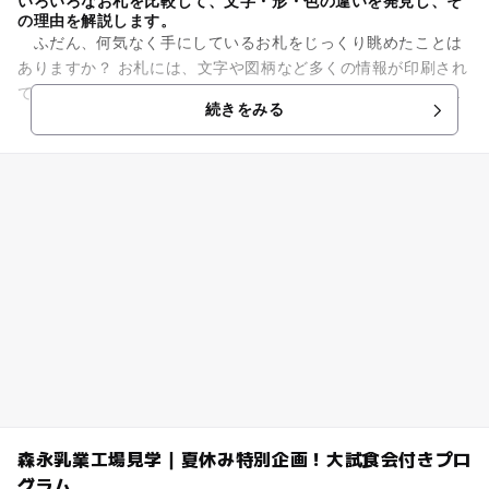
いろいろなお札を比較して、文字・形・色の違いを発見し、そ
の理由を解説します。
ふだん、何気なく手にしているお札をじっくり眺めたことは
ありますか？ お札には、文字や図柄など多くの情報が印刷され
ていますが、時代を経るごとにさまざまな変化と工夫が加わり
続きをみる
ました。例えば、にせ札...
森永乳業工場見学｜夏休み特別企画！大試食会付きプロ
グラム