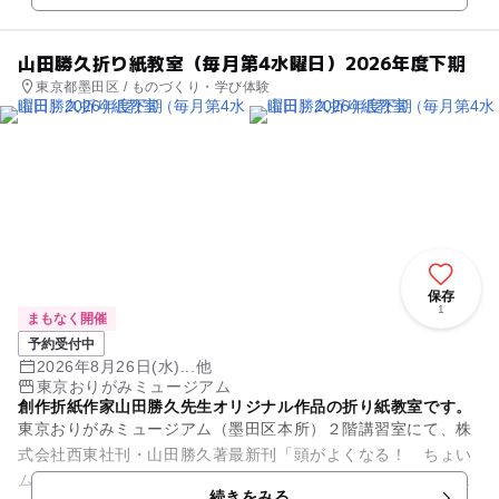
山田勝久折り紙教室（毎月第4水曜日）2026年度下期
東京都墨田区 / ものづくり・学び体験
保存
1
まもなく開催
予約受付中
2026年8月26日(水)...他
東京おりがみミュージアム
創作折紙作家山田勝久先生オリジナル作品の折り紙教室です。
東京おりがみミュージアム（墨田区本所）２階講習室にて、株
式会社西東社刊・山田勝久著最新刊「頭がよくなる！ ちょい
ムズおりがみ」の著者で、日本折紙協会認定折紙講師でもある
続きをみる