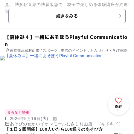
見。 博多駅直結の博多阪急で、親子で楽しめる体験講座が約80
講座も集結します。 憧れの職業になれる特別レッスンも! 丸福
続きをみる
珈琲店のパ...
【夏休み４】一緒にあそぼうPlayful Communicatio
n
東京都武蔵村山市 / スポーツ , 季節のイベント , ものづくり・学び体験
保存
0
まもなく開催
2026年8月18日(火)...他
あそびのせかいイオンモールむさし村山店 （キドキド）
【１日２回開催】100人いたら100通りのあそび方