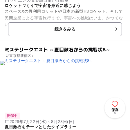
サイエンス倶楽部自由が丘教室
ロケットづくりで宇宙を身近に感じよう
スペースXの再利用ロケットや日本の新型H3ロケット、そして
民間企業による宇宙旅行まで、宇宙への挑戦はいま、かつてな
いスピードで進んでいます。みなさんが大人になる頃には、宇
続きをみる
宙はもっと身近な場所にな...
ミステリークエスト ～夏目漱石からの挑戦状8～
東京都新宿区 /
保存
0
開催中
2026年7月22日(水)～8月23日(日)
夏目漱石をテーマとしたクイズラリー