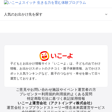
人気のお出かけ先を探す
全国からプール子連れおでかけスポットを探す
北海道･東北のプールおでかけ
北陸･甲信越のプールおでかけ
関東のプールおでかけ
東海のプールおでかけ
関西のプールおでかけ
中国･四国のプールおでかけ
子どもとお出かけ情報サイト「いこーよ」は、子どものおでかけ
九州･沖縄のプールおでかけ
情報、お出かけスポットのクチコミ・親子体験情報、おでかけス
ポット人気ランキングなど、親子のつながり・幸せを願って日々
運営しております。
定番お出かけスポット
遊園地
ご意見やお問い合わせ
施設やイベント運営者の方
動物園
プレゼンター利用規約
利用規約
よくある質問
バーベキュー
特定商取引法に基づく表記
採用情報
釣り
いこーよ運営会社（アクトインディ株式会社）
運営会社トップ
ブランドストーリー
理念
未来図
運営サービス
牧場