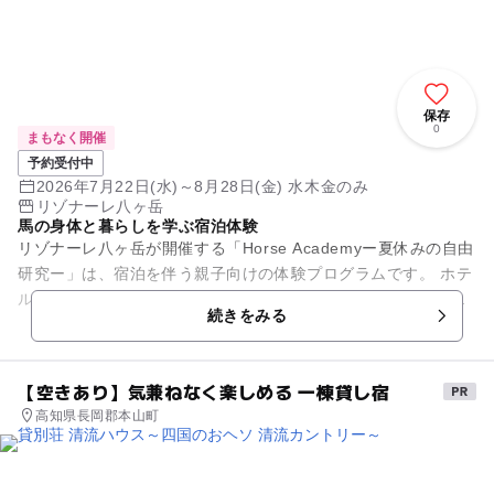
保存
0
まもなく開催
予約受付中
2026年7月22日(水)～8月28日(金) 水木金のみ
リゾナーレ八ヶ岳
馬の身体と暮らしを学ぶ宿泊体験
リゾナーレ八ヶ岳が開催する「Horse Academyー夏休みの自由
研究ー」は、宿泊を伴う親子向けの体験プログラムです。 ホテ
ルでの事前学習の後、近隣の乗馬クラブで聴診器を使った健康
続きをみる
チェックやブ...
【空きあり】気兼ねなく楽しめる 一棟貸し宿
高知県長岡郡本山町