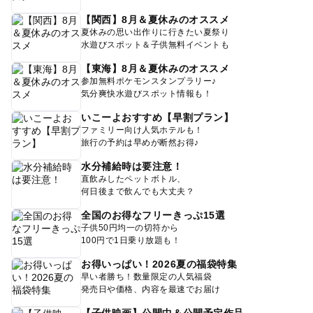
【関西】8月＆夏休みのオススメ
夏休みの思い出作りに行きたい夏祭り
水遊びスポット＆子供無料イベントも
【東海】8月＆夏休みのオススメ
参加無料ポケモンスタンプラリー♪
気分爽快水遊びスポット情報も！
いこーよおすすめ【早割プラン】
ファミリー向け人気ホテルも！
旅行の予約は早めが断然お得♪
水分補給時は要注意！
直飲みしたペットボトル、
何日後まで飲んでも大丈夫？
全国のお得なフリーきっぷ15選
子供50円均一の切符から
100円で1日乗り放題も！
お得いっぱい！2026夏の福袋特集
早い者勝ち！数量限定の人気福袋
発売日や価格、内容を最速でお届け