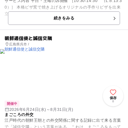
サービス内容 平日・土曜のみ開催 ［10:30-14:30 （L.o.13:3
0）］ 本格ピザ窯で焼き上げるオリジナルの手作りピザを出来
立てでお楽しみいただけます。 生地を一から伸ば...
続きをみる
朝鮮通信使と誠信交隣
広島県呉市 /
保存
0
開催中
2026年6月24日(水)～8月31日(月)
まごころの外交
江戸時代の朝鮮王朝との外交関係に関する記録に出て来る言葉
で「誠信交隣」という言葉がある。これは、まごころをもって