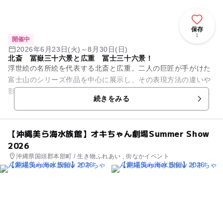
保存
1
開催中
2026年6月23日(火)～8月30日(日)
北斎 冨嶽三十六景と広重 冨士三十六景！
浮世絵の名所絵を代表する北斎と広重。二人の巨匠が手がけた
富士山のシリーズ作品を中心に展示し、その表現方法の違いや
影響関係などを丹念に比較することによって、それぞれの個性
続きをみる
を浮き彫りにする。北斎の名...
【沖縄美ら海水族館】オキちゃん劇場Summer Show
2026
沖縄県国頭郡本部町 / 生き物ふれあい , 街なかイベント