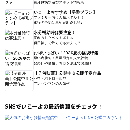
気分爽快水遊びスポット情報も！
いこーよおすすめ【早割プラン】
ファミリー向け人気ホテルも！
旅行の予約は早めが断然お得♪
水分補給時は要注意！
直飲みしたペットボトル、
何日後まで飲んでも大丈夫？
お得いっぱい！2026夏の福袋特集
早い者勝ち！数量限定の人気福袋
発売日や価格、内容を最速でお届け
【子供映画】公開中＆公開予定作品
パウ・パトロールや
アンパンマンの人気作
SNSでいこーよの最新情報をチェック！