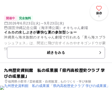
保存
1
開催中
完全無料
2026年6月23日(火)～9月23日(水)
国営沖縄記念公園（海洋博公園）オキちゃん劇場
イルカの水しぶきが豪快な夏の参加型ショー
沖縄美ら海水族館のオキちゃん劇場で行われる「美ら海スプラ
ッシュフェス」は、間近に飛び出すイルカやオキゴンドウが豪
快な水しぶきを浴びせる参加型サマ―ショーです。 ショー中の
続きをみる
「スプラッシュタイム」で...
九州歴史資料館 私の成果展「県内高校歴史クラブ 学
びの成果展」
福岡県小郡市 / 芸術鑑賞・自然観賞 , ものづくり・学び体験