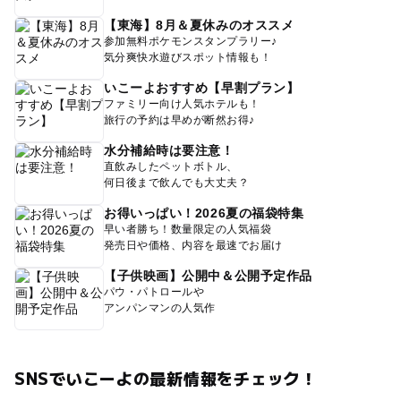
【東海】8月＆夏休みのオススメ
参加無料ポケモンスタンプラリー♪
気分爽快水遊びスポット情報も！
いこーよおすすめ【早割プラン】
ファミリー向け人気ホテルも！
旅行の予約は早めが断然お得♪
水分補給時は要注意！
直飲みしたペットボトル、
何日後まで飲んでも大丈夫？
お得いっぱい！2026夏の福袋特集
早い者勝ち！数量限定の人気福袋
発売日や価格、内容を最速でお届け
【子供映画】公開中＆公開予定作品
パウ・パトロールや
アンパンマンの人気作
SNSでいこーよの最新情報をチェック！