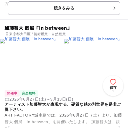
方からは明かりが灯り、風鈴回廊や小川が幻想的にライトアッ
続きをみる
プされる。また、川越氷...
加藤智大 個展「In between」
東京都大田区 / 芸術鑑賞・自然観賞
保存
1
開催中
完全無料
2026年6月27日(土)～9月13日(日)
アーティスト加藤智大が表現する、硬質な鉄の別世界を是非ご
覧下さい。
ART FACTORY城南島では、2026年6月27日（土）より、加藤
智大 個展「In between」を開催いたします。 加藤智大は、鉄