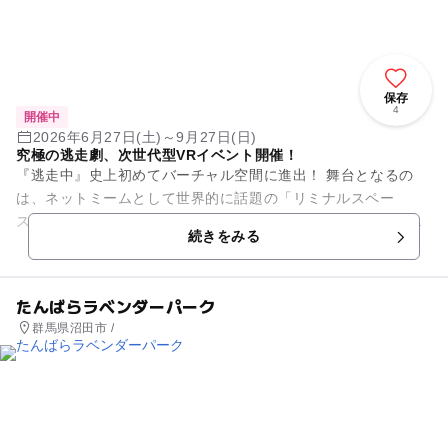
保存
4
開催中
2026年6月27日(土)～9月27日(日)
究極の逃走劇、次世代型VRイベント開催！
『逃走中』史上初めてバーチャル空間に進出！ 舞台となるの
は、ネットミームとして世界的に話題の「リミナルスペー
ス」。少し不気味でシュールな異世界に迷い込んだプレイヤー
続きをみる
（逃走者）が、突如現れる「ハン...
たんばらラベンダーパーク
群馬県沼田市 /