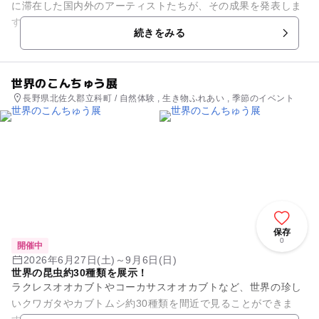
に滞在した国内外のアーティストたちが、その成果を発表しま
す。第1期は、「テクノロジーと人間のかたち」というテーマ
続きをみる
を共有してTOKASレ...
世界のこんちゅう展
長野県北佐久郡立科町 / 自然体験 , 生き物ふれあい , 季節のイベント
保存
0
開催中
2026年6月27日(土)～9月6日(日)
世界の昆虫約30種類を展示！
ラクレスオオカブトやコーカサスオオカブトなど、世界の珍し
いクワガタやカブトムシ約30種類を間近で見ることができま