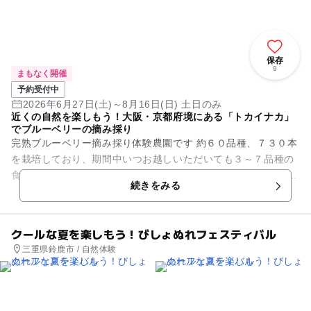
保存
9
まもなく開催
予約受付中
2026年6月27日(土)～8月16日(日) 土日のみ
近くの自然を楽しもう！大阪・京都府境にある「トカイナカ」
でブルーベリーの摘み採り
完熟ブルーベリー摘み採り体験農園です 約６０品種、７３０本
を栽培しており、期間中いつお越しいただいても３～７品種の
食べ較べができます 予約制・時間制限が無いのでゆっくりお楽
続きをみる
しみいただけます ...
クールな夏を楽しもう！びしょぬれフェスティバル
三重県鈴鹿市 / 自然体験