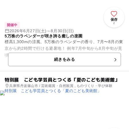
保存
2
開催中
2026年6月27日(土)～8月30日(日)
5万株のラベンダーが咲き誇る癒しの楽園
標高1,300mの涼風、5万株のラベンダーの香り、7月〜8月の東
京から約2時間で行ける避暑地！ 例年7月中旬から8月中旬が見
頃期間。エントランスから大展望台までスポット別に花の種類
続きをみる
や咲き具合も異...
特別展 こども学芸員とつくる「夏のこども美術館」
兵庫県丹波篠山市 / 芸術鑑賞・自然観賞 , ものづくり・学び体験