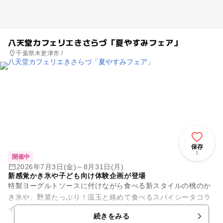
八天堂カフェリエきさらづ「夏やすみフェア」
千葉県木更津市 /
保存
1
開催中
2026年7月3日(金)～8月31日(月)
新感覚かき氷や子ども向け体験企画が登場
特製ヨーグルトソースに付けながら食べる新スタイルの桃のか
き氷や、野菜たっぷり！温玉と絡めて食べるスパイシータコラ
イスといった夏限定メニューが登場。また七夕用短冊の設置な
続きをみる
ど、夏ならではの体験コンテ...