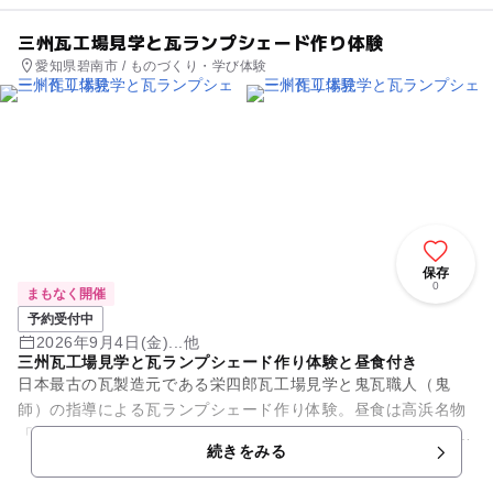
三州瓦工場見学と瓦ランプシェード作り体験
愛知県碧南市 / ものづくり・学び体験
保存
0
まもなく開催
予約受付中
2026年9月4日(金)...他
三州瓦工場見学と瓦ランプシェード作り体験と昼食付き
日本最古の瓦製造元である栄四郎瓦工場見学と鬼瓦職人（鬼
師）の指導による瓦ランプシェード作り体験。昼食は高浜名物
「魚松のとりめし」をお召し上がりいただきます。 旅のスケジ
続きをみる
ュール 自宅又は宿...