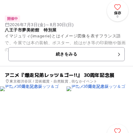
保存
0
開催中
2026年7月3日(金)～8月30日(日)
八王子市夢美術館 特別展
イマジュリィ(imagerie)とはイメージ図像を表すフランス語
で、今展では本の装幀、ポスター、絵はがき等の印刷物や版画
の総称として用いている。印刷技術や出版文化が発展した明治
続きをみる
～大正時代、杉浦非...
アニメ『爆走兄弟レッツ＆ゴー!!』 30周年記念展
東京都渋谷区 / 芸術鑑賞・自然観賞 , 街なかイベント