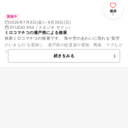
保存
0
開催中
2026年7月3日(金)～8月30日(日)
STUDIO 894（スタジオ ヤクシ）
ミロコマチコの瀬戸焼による個展
画家ミロコマチコの個展です。 海や空のあわいに現れる“架空
のいきもの”を題材に、瀬戸焼の蚊遣器や置物、陶板、マグなど
の新作を展示します。 陶板の上絵付けで生まれる偶然の色や重
続きをみる
なりも見どころで、親...