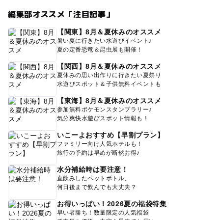
編集部オススメ「注目記事」
【関東】8月＆夏休みのオススメ
暑い夏に行きたい水遊びイベント♪
夏の定番恐竜＆昆虫展も開催！
【関西】8月＆夏休みのオススメ
夏休みの思い出作りに行きたい夏祭り
水遊びスポット＆子供無料イベントも
【東海】8月＆夏休みのオススメ
参加無料ポケモンスタンプラリー♪
気分爽快水遊びスポット情報も！
いこーよおすすめ【早割プラン】
ファミリー向け人気ホテルも！
旅行の予約は早めが断然お得♪
水分補給時は要注意！
直飲みしたペットボトル、
何日後まで飲んでも大丈夫？
お得いっぱい！2026夏の福袋特集
早い者勝ち！数量限定の人気福袋