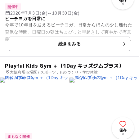
保存
0
開催中
2026年7月3日(金)～10月30日(金)
ビーチヨガを日常に
今年で10年目を迎えるビーチヨガ。日常からほんの少し離れた
贅沢な時間。日曜日の朝はちょびっと早起きして爽やかで有意
義な一日を。金曜日の夜は一週間頑張った自分に癒しのひとと
続きをみる
きを。初心者も子連れも散...
Playful Kids Gym ＋（1Day キッズジムプラス）
大阪府堺市堺区 / スポーツ , ものづくり・学び体験
保存
0
まもなく開催