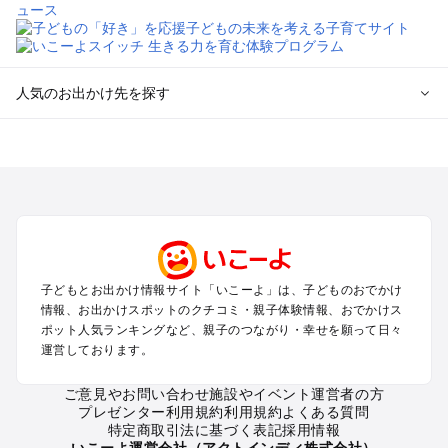
人気のお出かけ先を探す
全国からプール子連れおでかけスポットを探す
北海道･東北のプールおでかけ
北陸･甲信越のプールおでかけ
関東のプールおでかけ
東海のプールおでかけ
関西のプールおでかけ
中国･四国のプールおでかけ
子どもとお出かけ情報サイト「いこーよ」は、子どものおでかけ
九州･沖縄のプールおでかけ
情報、お出かけスポットのクチコミ・親子体験情報、おでかけス
ポット人気ランキングなど、親子のつながり・幸せを願って日々
運営しております。
定番お出かけスポット
遊園地
ご意見やお問い合わせ
施設やイベント運営者の方
動物園
プレゼンター利用規約
利用規約
よくある質問
バーベキュー
特定商取引法に基づく表記
採用情報