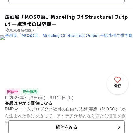
企画展「MOSO展」Modeling Of Structural Outp
ut ー紙造作の世界観ー
東京都新宿区 /
保存
0
開催中
完全無料
2026年7月3日(金)～9月12日(土)
妄想はやがて価値になる
DNPマーコムプロダクツ社員の自由な発想“妄想（MOSO）”か
ら生まれた作品を通じて、アイデアが形となり新たな価値を創
出する過程を体感できる参加型展示。テーマ別に「あそぶ」
続きをみる
「こだわり」「ふしぎ」...