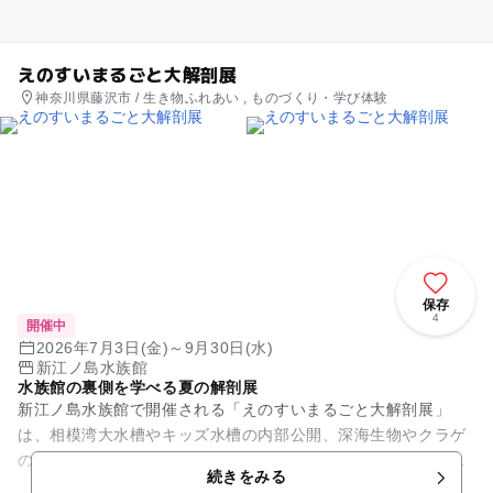
えのすいまるごと大解剖展
神奈川県藤沢市 / 生き物ふれあい , ものづくり・学び体験
保存
4
開催中
2026年7月3日(金)～9月30日(水)
新江ノ島水族館
水族館の裏側を学べる夏の解剖展
新江ノ島水族館で開催される「えのすいまるごと大解剖展」
は、相模湾大水槽やキッズ水槽の内部公開、深海生物やクラゲ
の展示、サメやペンギンなどの体の仕組み紹介など、「生物」
続きをみる
「技術」「情熱」の視点で館内...