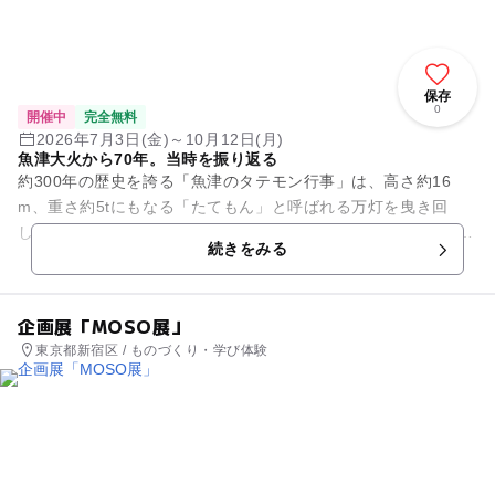
保存
0
開催中
完全無料
2026年7月3日(金)～10月12日(月)
魚津大火から70年。当時を振り返る
約300年の歴史を誇る「魚津のタテモン行事」は、高さ約16
m、重さ約5tにもなる「たてもん」と呼ばれる万灯を曳き回
し、海の安全と大漁を願う勇壮な伝統行事。2016年には「山・
続きをみる
鉾・屋台行事」の一つ...
企画展「MOSO展」
東京都新宿区 / ものづくり・学び体験