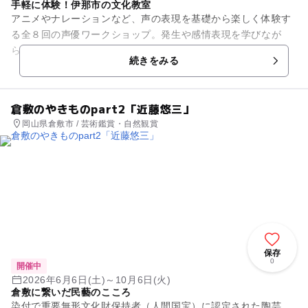
手軽に体験！伊那市の文化教室
アニメやナレーションなど、声の表現を基礎から楽しく体験す
る全８回の声優ワークショップ。発生や感情表現を学びなが
ら、年齢・経験を問わず参加できる。
続きをみる
倉敷のやきものpart2「近藤悠三」
岡山県倉敷市 / 芸術鑑賞・自然観賞
保存
0
開催中
2026年6月6日(土)～10月6日(火)
倉敷に繋いだ民藝のこころ
染付で重要無形文化財保持者（人間国宝）に認定された陶芸