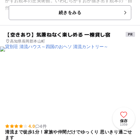
かずお絵本の丘美術館。いわむらかずおが描き出す絵本の「自
然」と「こども」は作家自身の人生と重なる。幼少期を過ごし
続きをみる
た杉並の雑木林、益子で...
【空きあり】気兼ねなく楽しめる 一棟貸し宿
高知県長岡郡本山町
保存
1359
4.0
4件
清流まで徒歩1分！家族や仲間だけでゆっくり 思いきり過ごせ
ます