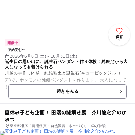
保存
2
開催中
予約受付中
2026年6月6日(土)～10月31日(土)
誕生日の思い出に、誕生石ペンダント作り体験！純銀だから大
人になっても着けられる
川越の手作り体験！純銀粘土と誕生石(キュービックジルコニ
ア)で、ホンモノの純銀ペンダントを作ります。 大人になって
もずっと着けれます！ 10分で成形、1時間後に10分磨いて完
続きをみる
成！当日着けて帰れ...
夏休み子ども企画！ 田端の謎解き展 芥川龍之介のひ
みつ
東京都北区 / 芸術鑑賞・自然観賞 , ものづくり・学び体験