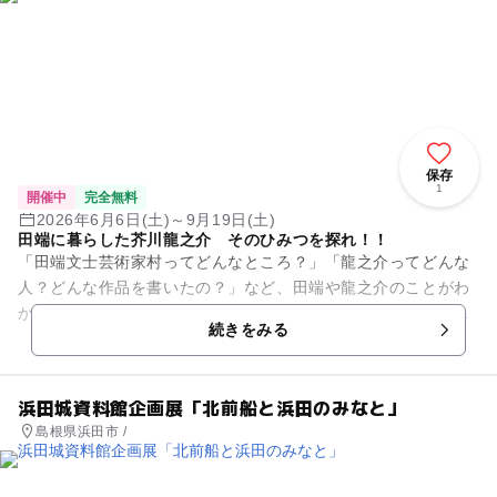
保存
1
開催中
完全無料
2026年6月6日(土)～9月19日(土)
田端に暮らした芥川龍之介 そのひみつを探れ！！
「田端文士芸術家村ってどんなところ？」「龍之介ってどんな
人？どんな作品を書いたの？」など、田端や龍之介のことがわ
かる展示を開催！龍之介の家の復元模型や原稿の展示を見なが
続きをみる
ら、「たんけん手帖」にチャ...
浜田城資料館企画展「北前船と浜田のみなと」
島根県浜田市 /