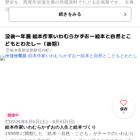
歴史を、西尾市岩瀬文庫の所蔵資料でたどる企画展です。 古典
籍や資料を通して競技や見物の様子を学べるほか、展示解説や
続きをみる
古文書講座、和装本づく...
没後一年展 絵本作家いわむらかずおー絵本と自然とこ
どもとわたしー（後期）
栃木県那須郡那珂川町 /
保存
0
開催中
2026年6月6日(土)～9月6日(日)
絵本作家いわむらかずおの人生と絵本づくり
1998年に開館した「絵本・自然・こども」がテーマのいわむら