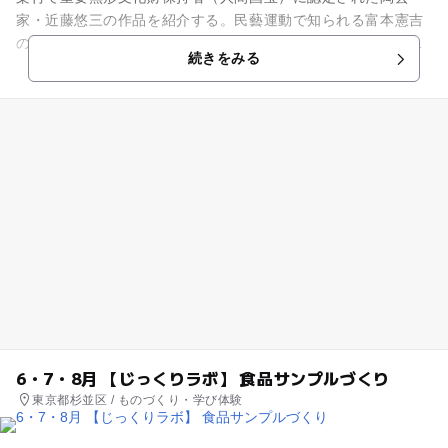
家・近藤悠三の作品を紹介する。民藝運動で知られる富本憲吉
の影響を受け、美術や文学等にも精を出し、やがて大胆な染付
続きをみる
作品を大成した近藤は、昭和5...
6・7・8月 【じっくりラボ】 食品サンプルづくり
東京都杉並区 / ものづくり・学び体験