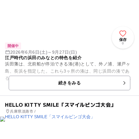
保存
0
開催中
2026年6月6日(土)～9月27日(日)
江戸時代の浜田のみなとの特色を紹介
浜田藩は、北前船が停泊できる湊(港)として、外ノ浦、瀬戸ヶ
島、長浜を指定した。これら3ヶ所の湊は、同じ浜田の湊であ
るが、それぞれ異なる特色を有している。この企画展では、市
続きをみる
指定文化財「板絵著色瀬戸...
HELLO KITTY SMILE「スマイルビンゴ大会」
兵庫県淡路市 /