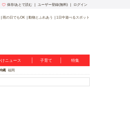
保存/あとで読む
ユーザー登録(無料)
ログイン
雨の日でもOK
動物とふれあう
1日中遊べるスポット
かけニュース
子育て
特集
沖縄
福岡