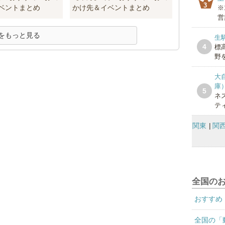
3
ベントまとめ
かけ先＆イベントまとめ
※
営
をもっと見る
生
4
標
野を
大
庫
5
ネ
テ
関東
関
全国の
おすすめ
全国の「