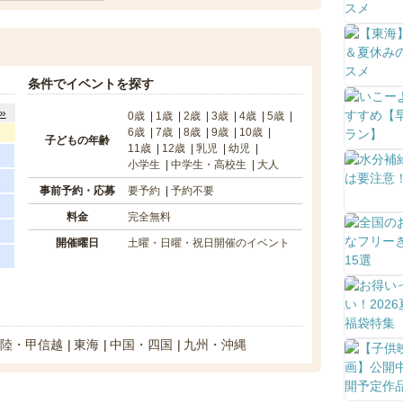
条件でイベントを探す
»
0歳
1歳
2歳
3歳
4歳
5歳
6歳
7歳
8歳
9歳
10歳
子どもの年齢
11歳
12歳
乳児
幼児
小学生
中学生・高校生
大人
事前予約・応募
要予約
予約不要
料金
完全無料
開催曜日
土曜・日曜・祝日開催のイベント
陸・甲信越
東海
中国・四国
九州・沖縄