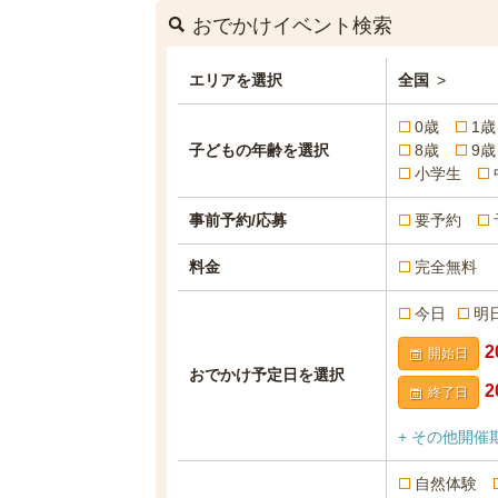
おでかけイベント検索
エリアを選択
全国
>
0歳
1歳
子どもの年齢を選択
8歳
9歳
小学生
事前予約/応募
要予約
料金
完全無料
今日
明
開始日
おでかけ予定日を選択
終了日
+ その他開催
自然体験