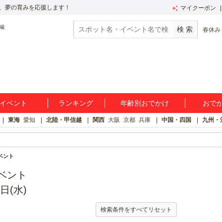
、夢の育みを応援します！
マイクーポン
春休み
イベント
ランキング
年齢別おでかけ
おで
東海
愛知
北陸・甲信越
関西
大阪
京都
兵庫
中国・四国
九州・
ベント
ベント
日(水)
検索条件をすべてリセット