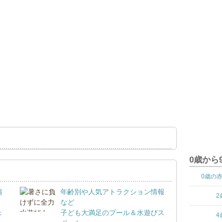
0歳から
0歳の
情
年齢別や人気アトラクション情報
2
など
ェ
子ども大満足のプール＆水遊びス
4