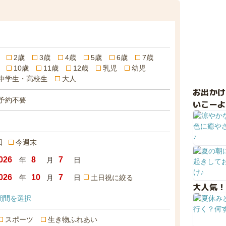
2歳
3歳
4歳
5歳
6歳
7歳
10歳
11歳
12歳
乳児
幼児
中学生・高校生
大人
お出か
予約不要
いこーよ
日
今週末
年
月
日
年
月
日
土日祝に絞る
大人気！
期間を選択
スポーツ
生き物ふれあい