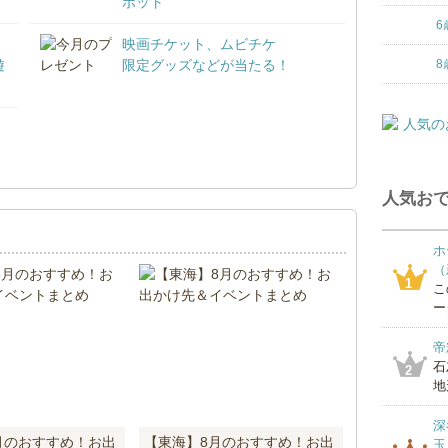
ポット
6
映画チケット、ムビチケ
遊
限定グッズなどが当たる！
8
！
人気おで
ホ
（
1
こ
ー
帝
石
2
地
深
月のおすすめ！お出
【東海】8月のおすすめ！お出
玉