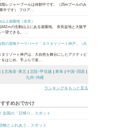
1階レジャープールは休館中です。（25mプールのみ
業中です） フロア...
駒山上遊園地（奈良）
高642ｍの生駒山上にある遊園地。 奈良盆地と大阪平
一望できる。 ...
自然の冒険テーマパーク「ネスタリゾート神戸」（兵
）
スタリゾート神戸は、大自然を舞台にしたアクティビ
ィをはじめ、手ぶらで楽...
西
北海道･東北
北陸･甲信越
東海
中国･四国
九州･沖縄
ランキングをもっと見る
おすすめおでかけ
！全国の「日帰り」スポット
動物とふれあう」スポット