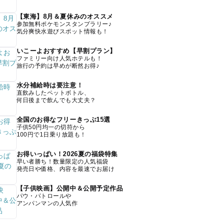
【東海】8月＆夏休みのオススメ
参加無料ポケモンスタンプラリー♪
気分爽快水遊びスポット情報も！
いこーよおすすめ【早割プラン】
ファミリー向け人気ホテルも！
旅行の予約は早めが断然お得♪
水分補給時は要注意！
直飲みしたペットボトル、
何日後まで飲んでも大丈夫？
全国のお得なフリーきっぷ15選
子供50円均一の切符から
100円で1日乗り放題も！
お得いっぱい！2026夏の福袋特集
早い者勝ち！数量限定の人気福袋
発売日や価格、内容を最速でお届け
【子供映画】公開中＆公開予定作品
パウ・パトロールや
アンパンマンの人気作