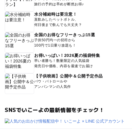
旅行の予約は早めが断然お得♪
水分補給時は要注意！
直飲みしたペットボトル、
何日後まで飲んでも大丈夫？
全国のお得なフリーきっぷ15選
子供50円均一の切符から
100円で1日乗り放題も！
お得いっぱい！2026夏の福袋特集
早い者勝ち！数量限定の人気福袋
発売日や価格、内容を最速でお届け
【子供映画】公開中＆公開予定作品
パウ・パトロールや
アンパンマンの人気作
SNSでいこーよの最新情報をチェック！