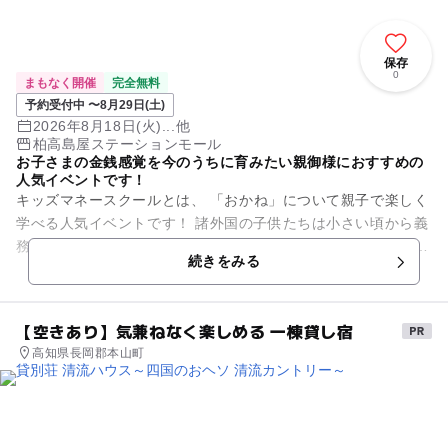
保存
0
まもなく開催
完全無料
予約受付中 〜8月29日(土)
2026年8月18日(火)...他
柏高島屋ステーションモール
お子さまの金銭感覚を今のうちに育みたい親御様におすすめの
人気イベントです！
キッズマネースクールとは、 「おかね」について親子で楽しく
学べる人気イベントです！ 諸外国の子供たちは小さい頃から義
務教育の中でお金についてしっかり学習しています。 しかし、
続きをみる
日本で...
【空きあり】気兼ねなく楽しめる 一棟貸し宿
高知県長岡郡本山町